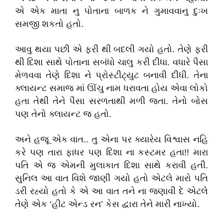
એ એક માતા નુ પોતાના બાળક ને ગુમાવવાનુ દુઃખ
સમજી શકતો હતો.
આવુ થયા પછી એ ફરી થી બદલી ગયો હતો. તેણે ફરી
થી દિશા સાથે પોતાના સબંધો ચાલુ કરી દીધા. વધારે પૈસા
મેળવવા તેણે દિશા ને પ્રોસ્ટીટ્યુટ બનાવી દીધી. તેના
ક્લાયન્ટ સમાજ માં ઊંચુ નામ ધરાવતા હોય એવા લોકો
હતા તેથી તેને પૈસા સરળતાથી મળી જતા. તેનો બોસ
પણ તેનો ક્લાયન્ટ જ હતો.
અને હજૂ એક વાત.. તુ એના પર ક્યારેય વિશ્વાસ નહિ
કરે પણ તારા ફાધર પણ દિશા ના કસ્ટમર હતા!! મારા
પતિ એ જ એમની મુલાકાત દિશા સાથે કરાવી હતી.
સુનિલ આ વાત વિશે જાણી ગયો હતો એટલે મારો પતિ
ડરી રહ્યો હતો કે એ આ વાત તને ના જણાવી દે એટલે
તેણે એક ‘હીટ એન્ડ રન’ કેસ દ્વારા તેને મારી નાખ્યો.