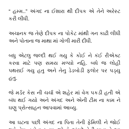
“ હમ્મ..” અંગદ ના ઈશારા થી દીપક એ તેને અરેસ્ટ
કરી લીધી.
અચાનક જ તેણે દીપક ના પોકેટ માંથી ગન કાઢી લીધી
અને પોતાના જ માથા માં ગોળી મારી દીધી.
બધુ એટલુ જલ્દી થઈ ગયુ કે કોઈ ને કંઈ રીએક્ટ
કરવા માટે પણ સમય મળ્યો નહિ. બધે જ લોહી
પથરાઈ ગયુ હતુ અને તેનુ ડેડબોડી ફલોર પર પડ્યુ
હતુ.
જે મર્ડર કેસ ની ચર્ચા એ શહેર માં વેગ પકડી હતી એ
બંધ થઈ ગયો અને અંગદ અને એની ટીમ ના કામ ને
ઘણુ પ્રોત્સાહન આપવામાં આવ્યુ.
આ ઘટના પછી અંગદ ના પિતા તેની ફેમિલી ને જોઈ