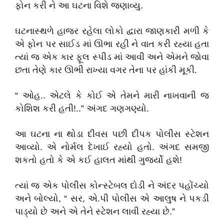
ફોન કરી ને આ ઘટના વિશે જણાવ્યુ.
ઘટનાસ્થળે હાજર રહેલા લોકો દ્વારા જાણકારી મળી કે
એ ફોન પર સાઈડ માં ઊભા રહી ને વાત કરી રહ્યા હતા
ત્યાં જ એક કાર ફૂલ સ્પીડ માં આવી અને એમને જોવા
છતા તેણે કાર ઊભી રાખ્યા વગર તેના પર હાંકી મૂકી.
“ ઓહ.. એટલે કે કોઈ એ તેમને મારી નાખવાની જ
કોશિશ કરી હતી!..” અંગદ ગણગણ્યો.
આ ઘટના ના થોડા દીવસ પછી દીપક પોલીસ સ્ટેશન
આવ્યો. એ નોર્મલ દેખાઈ રહ્યો હતો. અંગદ સમજી
શકતો હતો કે એ કઈ હાલત માંથી ગુજર્યો હશે!
ત્યાં જ એક પોલીસ કોન્સ્ટેબલ દોડી ને અંદર પહોંચ્યો
અને બોલ્યો, “ સર, એ.પી પોલીસ એ આલુષ ને પકડી
પાડ્યો છે અને એ તેને સ્ટેશન લાવી રહ્યા છે.”