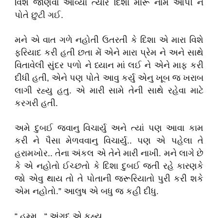
વિશે જાણવા આવ્યા ત્યારે દિશા મારૂ નામ આપી ને
પોતે છુટી ગઈ.
મને એ વાત ગળે નહોતી ઉતરતી કે દિશા એ મારા વિશે
ફરિયાદ કરી હતી છતા મેં એને મારા પ્રેમ ને અને સાથે
વિતાવેલી સુંદર પળો ને ધ્યાન માં લઈ ને એને માફ કરી
દીધી હતી, એને પણ પોતે આવુ કર્યુ એનુ ખૂબ જ ખરાબ
લાગી રહ્યુ હતુ. એ મારી સામે તેની સાથે રહેવા માટે
કરગરી હતી.
અમે દુબઈ જવાનુ વિચાર્યુ અને ત્યાં પણ આવા કામ
કરી ને પૈસા મેળવવાનુ વિચાર્યુ.. પણ એ પહેલા તે
હરામખોર.. તેના અંકલ એ તેને મારી નાખી. મને લાગે છે
કે એ નહોતો ઈચ્છતો કે દિશા દુબઈ જતી રહે કારણકે
જો એવુ થાય તો તે પોતાની જરૂરિયાતો પુરી કરી શકે
એમ નહોતો.” આલુષ એ બધુ જ કહી દીધુ.
“ હમ્મ.. “ અંગદ એ કહ્યુ.