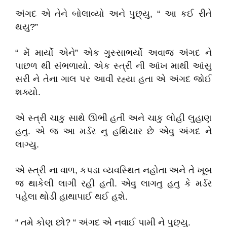
અંગદ એ તેને બોલાવ્યો અને પુછ્યુ, “ આ કઈ રીતે
થયુ?”
“ મેં માર્યો એને” એક ગુસ્સાભર્યો અવાજ અંગદ ને
પાછળ થી સંભળાયો. એક સ્ત્રી ની આંખ માથી આંસુ
સરી ને તેના ગાલ પર આવી રહ્યા હતા એ અંગદ જોઈ
શક્યો.
એ સ્ત્રી ચાકુ સાથે ઊભી હતી અને ચાકુ લોહી લુહાણ
હતુ. એ જ આ મર્ડર નુ હથિયાર છે એવુ અંગદ ને
લાગ્યુ.
એ સ્ત્રી ના વાળ, કપડા વ્યવસ્થિત નહોતા અને તે ખૂબ
જ થાકેલી લાગી રહી હતી. એવુ લાગતુ હતુ કે મર્ડર
પહેલા થોડી હાથાપાઈ થઈ હશે.
“ તમે કોણ છો? “ અંગદ એ નવાઈ પામી ને પુછ્યુ.