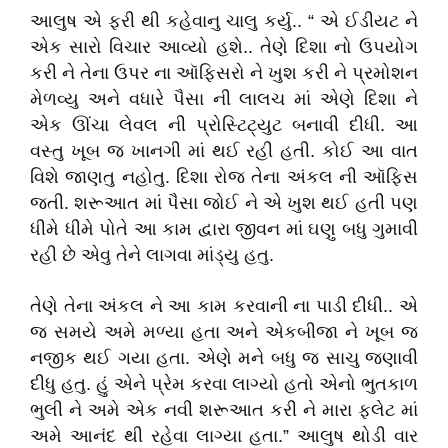
આલુષ એ ફરી થી કહેવાનુ ચાલુ કર્યુ.. “ એ ઈડીયટ ને
એક સારો વિચાર આવ્યો હશે.. તેણે દિશા નો ઉપયોગ
કરી ને તેના ઉપર ના ઑફિસરો ને ખુશ કરી ને પ્રમોશન
મેળવ્યુ અને વધારે પૈસા ની લાલચ માં એણે દિશા ને
એક ઊંચા લેવલ ની પ્રોસ્ટિટ્યુટ બનાવી દીધી. આ
વસ્તુ ખૂબ જ ખાનગી માં થઈ રહી હતી. કોઈ આ વાત
વિશે જાણતુ નહોતુ. દિશા રોજ તેના અંકલ ની ઑફિસ
જતી. શરૂઆત માં પૈસા જોઈ ને એ ખુશ થઈ હતી પણ
ધીમે ધીમે પોતે આ કામ દ્વારા જીવન માં ઘણુ બધુ ગુમાવી
રહી છે એવુ તેને લાગવા માંડ્યુ હતુ.
તેણે તેના અંકલ ને આ કામ કરવાની ના પાડી દીધી.. એ
જ સમયે અમે મળ્યા હતા અને એકબીજા ને ખૂબ જ
નજીક થઈ ગયા હતા. એણે મને બધુ જ સાચુ જણાવી
દીધુ હતુ. હું એને પ્રેમ કરવા લાગ્યો હતો એનો ભુતકાળ
ભુલી ને અમે એક નવી શરૂઆત કરી ને મારા ફ્લેટ માં
અમે આનંદ થી રહેવા લાગ્યા હતા.” આલુષ થોડી વાર