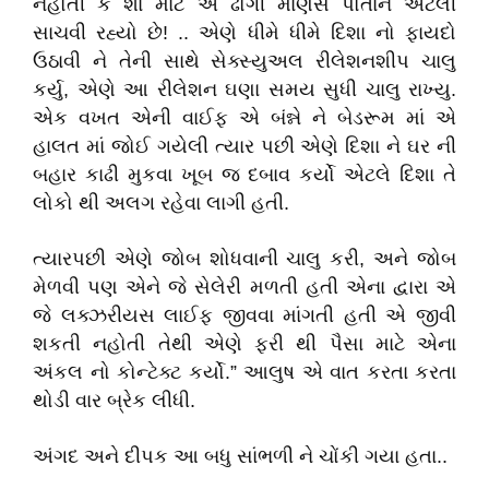
નહોતી કે શા માટે એ ઢોંગી માણસ પોતાને એટલી
સાચવી રહ્યો છે! .. એણે ધીમે ધીમે દિશા નો ફાયદો
ઉઠાવી ને તેની સાથે સેક્સ્યુઅલ રીલેશનશીપ ચાલુ
કર્યુ, એણે આ રીલેશન ઘણા સમય સુધી ચાલુ રાખ્યુ.
એક વખત એની વાઈફ એ બંન્ને ને બેડરૂમ માં એ
હાલત માં જોઈ ગયેલી ત્યાર પછી એણે દિશા ને ઘર ની
બહાર કાઢી મુકવા ખૂબ જ દબાવ કર્યો એટલે દિશા તે
લોકો થી અલગ રહેવા લાગી હતી.
ત્યારપછી એણે જોબ શોધવાની ચાલુ કરી, અને જોબ
મેળવી પણ એને જે સેલેરી મળતી હતી એના દ્વારા એ
જે લક્ઝરીયસ લાઈફ જીવવા માંગતી હતી એ જીવી
શકતી નહોતી તેથી એણે ફરી થી પૈસા માટે એના
અંકલ નો કોન્ટેક્ટ કર્યો.” આલુષ એ વાત કરતા કરતા
થોડી વાર બ્રેક લીધી.
અંગદ અને દીપક આ બધુ સાંભળી ને ચોંકી ગયા હતા..