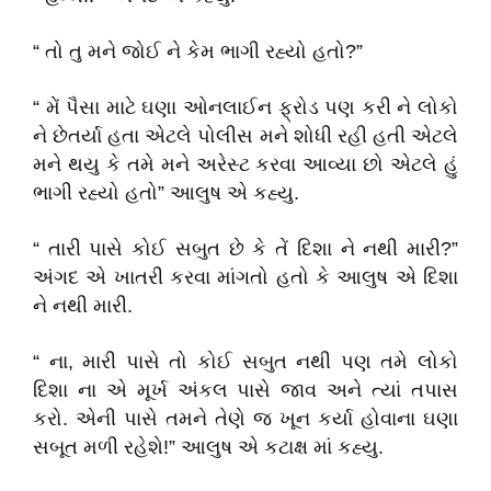
“ તો તુ મને જોઈ ને કેમ ભાગી રહ્યો હતો?”
“ મેં પૈસા માટે ઘણા ઓનલાઈન ફ્રોડ પણ કરી ને લોકો
ને છેતર્યા હતા એટલે પોલીસ મને શોધી રહી હતી એટલે
મને થયુ કે તમે મને અરેસ્ટ કરવા આવ્યા છો એટલે હું
ભાગી રહ્યો હતો” આલુષ એ કહ્યુ.
“ તારી પાસે કોઈ સબુત છે કે તેં દિશા ને નથી મારી?”
અંગદ એ ખાતરી કરવા માંગતો હતો કે આલુષ એ દિશા
ને નથી મારી.
“ ના, મારી પાસે તો કોઈ સબુત નથી પણ તમે લોકો
દિશા ના એ મૂર્ખ અંકલ પાસે જાવ અને ત્યાં તપાસ
કરો. એની પાસે તમને તેણે જ ખૂન કર્યા હોવાના ઘણા
સબૂત મળી રહેશે!” આલુષ એ કટાક્ષ માં કહ્યુ.