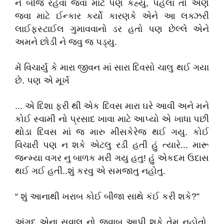
ને બીજે રહેવા જવા માટે પણ કહ્યુ, પહેલા તો એણે
જવા માટે ઈન્કાર કર્યો કારણકે એને આ લક્ઝરી
લાઈફસ્ટાઈલ ગુમાવવાનો ડર હતો પણ છેલ્લે એને
અમને છોડી ને જવુ જ પડ્યુ.
મેં વિચાર્યુ કે મારા જીવન માં સારા દિવસો ચાલુ થઈ ગયા
છે. પણ એ મૂર્ખ
... એ દિશા ફરી થી એક દિવસ મારા ઘરે આવી અને મને
કોઈ સ્વામી નો પ્રસાદ ખાવા માટે આપ્યો એ ખાધા પછી
થોડા દિવસ માં જ મારુ મીસકેરેજ થઈ ગયુ. કોઈ
વિચારી પણ ન શકે એટલુ રડી હતી હું ત્યારે... મારૂ
જન્મ્યા વગર નુ બાળક મરી ગયુ હતુ! હું એકદમ ઉદાસ
થઈ ગઈ હતી..શું કરવુ એ સમજાતુ નહોતુ.
“ શું આનાથી ખરાબ કોઈ બીજા સાથે કંઈ કરી શકે?”
અંગદ એના સવાલ નો જવાબ આપી શકે તેમ નહોતો.