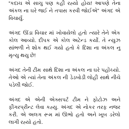
“કદાચ એ સાચુ પણ કહી રહ્યો હોય! આપણે તેના
અંકલ ના ઘરે જઈ ને તપાસ કરવી જોઈએ” અંગદ એ
વિચાર્યુ.
અંગદ ઊંડા વિચાર માં ખોવાયેલો હતો ત્યારે તેને એક
કોલ આવ્યો. દીપક એ કોલ અટેન્ડ કર્યો. તે ન્યુઝ
સાંભળી ને શોક થઈ ગયો હતો કે દિશા ના અંકલ નુ
મૃત્યુ થયુ છે!
અંગદ તેની ટીમ સાથે દિશા ના અંકલ ના ઘરે પહોંચ્યો.
તેઓ એ ત્યાં તેના અંકલ ની ડેડબોડી લોહી સાથે નીચે
પડેલી જોઈ.
અંગદ એ એની એક્સપર્ટ ટીમ ને ફોટોઝ અને
ફીંગરપ્રીન્ટ લેવા કહ્યુ. અંગદ એ નોકર તરફ નજર
કરી. એ અલગ રૂમ માં ઊભો હતો અને ખૂબ ડરેલો
લાગી રહ્યો હતો.