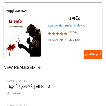
સંપૂર્ણ નવલકથા
ધ મર્ડર
દ્વારા Dietitian Snehal Malaviya
(937.4k)
62.2k
78
24.4k
કુલ એપિસોડ્સ : 5
NEW REALESED
LOVE STORIES
પહેલો પ્રેમ એહસાસ - 3
MAYA
LOVE STORIES