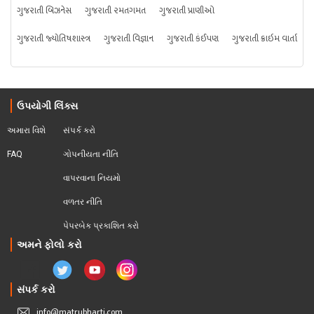
ગુજરાતી બિઝનેસ
ગુજરાતી રમતગમત
ગુજરાતી પ્રાણીઓ
ગુજરાતી જ્યોતિષશાસ્ત્ર
ગુજરાતી વિજ્ઞાન
ગુજરાતી કંઈપણ
ગુજરાતી ક્રાઇમ વાર્તા
ઉપયોગી લિંક્સ
અમારા વિશે
સંપર્ક કરો
FAQ
ગોપનીયતા નીતિ
વાપરવાના નિયમો 
વળતર નીતિ
પેપરબેક પ્રકાશિત કરો
અમને ફોલો કરો
સંપર્ક કરો
info@matrubharti.com