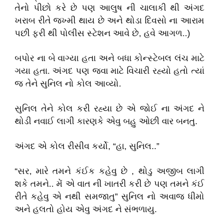
તેનો પીછો કરે છે પણ આલુષ ની ચાલાકી થી અંગદ
ખરાબ રીતે જખ્મી થાય છે અને થોડા દિવસો ના આરામ
પછી ફરી થી પોલીસ સ્ટેશન આવે છે, હવે આગળ..)
બપોર ના બે વાગ્યા હતા અને બધા કોન્સ્ટેબલ લંચ માટે
ગયા હતા. અંગદ પણ જવા માટે વિચારી રહ્યો હતો ત્યાં
જ તેને સુનિલ નો કોલ આવ્યો.
સુનિલ તેને કોલ કરી રહ્યા છે એ જોઈ ના અંગદ ને
થોડી નવાઈ લાગી કારણકે એવુ બહુ ઓછી વાર બનતુ.
અંગદ એ કોલ રીસીવ કર્યો, “હા, સુનિલ..”
“સર, મારે તમને કંઈક કહેવુ છે , થોડુ અજીબ લાગી
શકે તમને.. મેં એ વાત ની ખાતરી કરી છે પણ તમને કંઈ
રીતે કહેવુ એ નથી સમજાતુ” સુનિલ નો અવાજ ધીમો
અને હલતો હોય એવુ અંગદ ને સંભળાયુ.