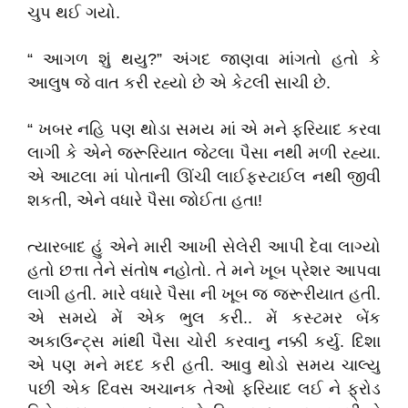
ચુપ થઈ ગયો.
“ આગળ શું થયુ?” અંગદ જાણવા માંગતો હતો કે
આલુષ જે વાત કરી રહ્યો છે એ કેટલી સાચી છે.
“ ખબર નહિ પણ થોડા સમય માં એ મને ફરિયાદ કરવા
લાગી કે એને જરૂરિયાત જેટલા પૈસા નથી મળી રહ્યા.
એ આટલા માં પોતાની ઊંચી લાઈફસ્ટાઈલ નથી જીવી
શકતી, એને વધારે પૈસા જોઈતા હતા!
ત્યારબાદ હું એને મારી આખી સેલેરી આપી દેવા લાગ્યો
હતો છત્તા તેને સંતોષ નહોતો. તે મને ખૂબ પ્રેશર આપવા
લાગી હતી. મારે વધારે પૈસા ની ખૂબ જ જરૂરીયાત હતી.
એ સમયે મેં એક ભુલ કરી.. મેં કસ્ટમર બેંક
અકાઉન્ટ્સ માંથી પૈસા ચોરી કરવાનુ નક્કી કર્યુ. દિશા
એ પણ મને મદદ કરી હતી. આવુ થોડો સમય ચાલ્યુ
પછી એક દિવસ અચાનક તેઓ ફરિયાદ લઈ ને ફ્રોડ