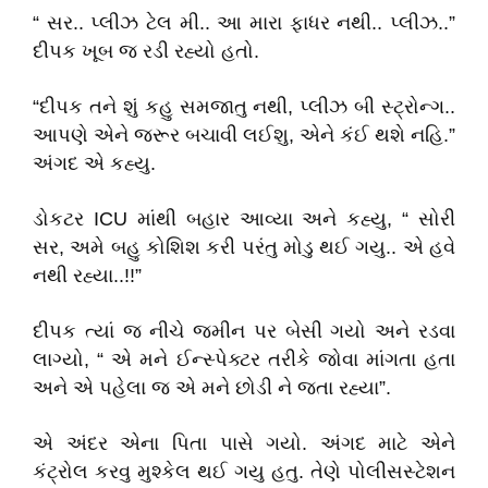
“ સર.. પ્લીઝ ટેલ મી.. આ મારા ફાધર નથી.. પ્લીઝ..”
દીપક ખૂબ જ રડી રહ્યો હતો.
“દીપક તને શું કહુ સમજાતુ નથી, પ્લીઝ બી સ્ટ્રોન્ગ..
આપણે એને જરૂર બચાવી લઈશુ, એને કંઈ થશે નહિ.”
અંગદ એ કહ્યુ.
ડોકટર ICU માંથી બહાર આવ્યા અને કહ્યુ, “ સોરી
સર, અમે બહુ કોશિશ કરી પરંતુ મોડુ થઈ ગયુ.. એ હવે
નથી રહ્યા..!!”
દીપક ત્યાં જ નીચે જમીન પર બેસી ગયો અને રડવા
લાગ્યો, “ એ મને ઈન્સ્પેક્ટર તરીકે જોવા માંગતા હતા
અને એ પહેલા જ એ મને છોડી ને જતા રહ્યા”.
એ અંદર એના પિતા પાસે ગયો. અંગદ માટે એને
કંટ્રોલ કરવુ મુશ્કેલ થઈ ગયુ હતુ. તેણે પોલીસસ્ટેશન