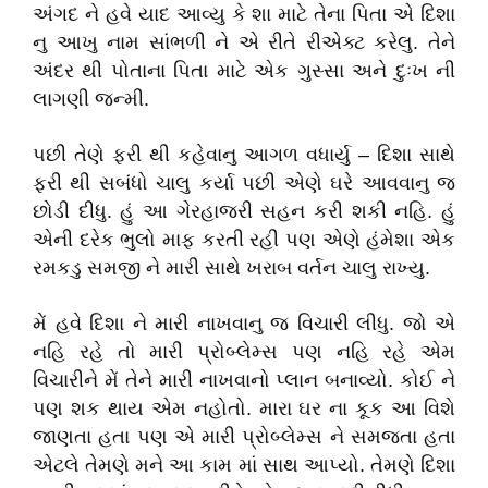
અંગદ ને હવે યાદ આવ્યુ કે શા માટે તેના પિતા એ દિશા
નુ આખુ નામ સાંભળી ને એ રીતે રીએક્ટ કરેલુ. તેને
અંદર થી પોતાના પિતા માટે એક ગુસ્સા અને દુઃખ ની
લાગણી જન્મી.
પછી તેણે ફરી થી કહેવાનુ આગળ વધાર્યુ – દિશા સાથે
ફરી થી સબંધો ચાલુ કર્યા પછી એણે ઘરે આવવાનુ જ
છોડી દીધુ. હું આ ગેરહાજરી સહન કરી શકી નહિ. હું
એની દરેક ભુલો માફ કરતી રહી પણ એણે હંમેશા એક
રમકડુ સમજી ને મારી સાથે ખરાબ વર્તન ચાલુ રાખ્યુ.
મેં હવે દિશા ને મારી નાખવાનુ જ વિચારી લીધુ. જો એ
નહિ રહે તો મારી પ્રોબ્લેમ્સ પણ નહિ રહે એમ
વિચારીને મેં તેને મારી નાખવાનો પ્લાન બનાવ્યો. કોઈ ને
પણ શક થાય એમ નહોતો. મારા ઘર ના કૂક આ વિશે
જાણતા હતા પણ એ મારી પ્રોબ્લેમ્સ ને સમજતા હતા
એટલે તેમણે મને આ કામ માં સાથ આપ્યો. તેમણે દિશા