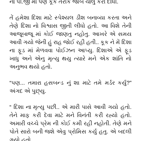
ના પી.જી માં પણ કૂક તરીકે જોબ ચાલુ કરી દીધી.
તેં હમેશા દિશા માટે સ્પેશ્યલ ડીશ બનાવ્યા કરતા અને
તેણે દિશા નો વિશ્વાસ જીતી લીધો હતો. આ વિશે તેની
આજૂબાજૂ માં કોઈ જાણતુ નહોતુ. આખરે એ સમય
આવી ગયો જેની હું રાહ જોઈ રહી હતી.. કૂક ને મેં દિશા
ના ફૂડ માં મેળવવા પોઈઝન આપ્યુ. દિશાએ એ ફૂડ
ખાધુ અને એનુ મૃત્યુ થયુ ત્યારે મને એક શાંતિ નો
અનુભવ થયો હતો.
“પણ... તમારા હસબન્ડ નું શા માટે તમે મર્ડર કર્યુ?”
અંગદ એ પુછ્યુ.
“ દિશા ના મૃત્યુ પછી.. એ મારી પાસે આવી ગયો હતો.
તેને માફ કરી દેવા માટે મને વિનંતી કરી રહ્યો હતો.
અમારી વચ્ચે પ્રેમ ની કોઈ કમી રહી નહોતી. તેણે મને
પોતે સારો બની જશે એવુ પ્રોમિસ કર્યુ હતુ. એ બદલી
ગયો હતો...