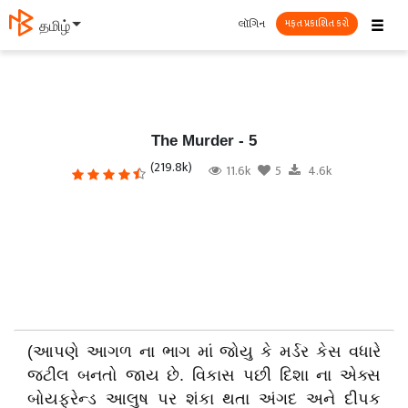
☰
લૉગિન
தமிழ்
મફત પ્રકાશિત કરો
The Murder - 5
(219.8k)
11.6k
5
4.6k
(આપણે આગળ ના ભાગ માં જોયુ કે મર્ડર કેસ વધારે
જટીલ બનતો જાય છે. વિકાસ પછી દિશા ના એક્સ
બોયફ્રેન્ડ આલુષ પર શંકા થતા અંગદ અને દીપક