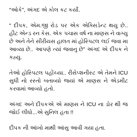
“ઓકે”, અંગદ એ કોલ કટ કર્યો.
“ દીપક, એમ.જી રોડ પર એક એક્સિડેન્ટ થયુ છે..
હીટ એન્ડ રન કેસ. એક પચાસ વર્ષ ના માણસ ને વાગ્યુ
છે અને તેને સીરીયસ હાલત માં હોસ્પિટલ લઈ જવા મા
આવ્યા છે.. આપણે ત્યાં જવાનુ છે” અંગદ એ દીપક ને
કહ્યુ.
તેઓ હોસ્પિટલ પહોંચ્યા.. રીસેપ્શનીસ્ટ એ તેમને ICU
સુધી નો રસ્તો બતાવ્યો જ્યાં એ માણસ ને એડમીટ
કરવામાં આવ્યો હતો.
અંગદ અને દીપકએ એ માણસ ને ICU ના ડોર થી જ
જોઈ લીધો...એ સુનિલ હતા !!
દીપક ની આંખો માથી આંસુ આવી ગયા હતા.