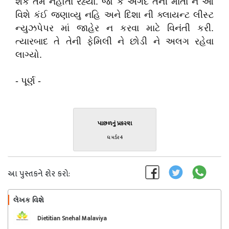
શકે તેમ નહોતા રહ્યા. જો કે અંગદે તેની માતા ને આ
વિશે કંઈ જણાવ્યુ નહિ અને દિશા ની ક્લાયન્ટ લીસ્ટ
ન્યુઝપેપર માં જાહેર ન કરવા માટે વિનંતી કરી.
ત્યારબાદ તે તેની ફેમિલી ને છોડી ને અલગ રહેવા
લાગ્યો.
- પૂર્ણ -
પાછળનું પ્રકરણ
ધ મર્ડર 4
આ પુસ્તકને શેર કરો:
લેખક વિશે
અનુસરો
Dietitian Snehal Malaviya