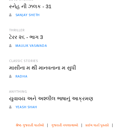
સ્નેહ ની ઝલક - 31
SANJAY SHETH
THRILLER
ટેરર ૨૬ - ભાગ 3
MAULIK VASAVADA
CLASSIC STORIES
માસીના મ થી માનવતાના મ સુધી
RADHA
ANYTHING
યુવાવય અને અશ્લીલ ભાષાનું આક્રમણ
YEASH SHAH
શ્રેષ્ઠ ગુજરાતી વાર્તાઓ
|
ગુજરાતી નવલકથાઓ
|
ક્રાઇમ વાર્તા પુસ્તકો
|