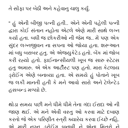
તે સોંફા પર બેઠી અને કહેવાનુ ચાલુ કર્યુ.
“ હું એની બીજી પત્ની હતી.. એને એની પહેલી પત્ની
દ્વારા કોઈ સંતાન નહોતા એટલે એણે મારી સાથે લગ્ન
કર્યા હતા. બધી જ છોકરીઓ ની જેમ જ.. મેં પણ એક
સુંદર લગ્નજીવન ના સપના ઓ જોયા હતા. શરૂઆત
માં બધુ બરાબર હતુ. એ એજ્યુકેટેડ હતો. બેંક માં જોબ
કરી રહ્યો હતો. ફાઈનાન્સીયલી ખૂબ જ સારુ સ્ટેટસ
હતુ અમારુ. એ એક આર્ટીસ્ટ પણ હતો. મારા કેટલાય
ડ્રોઈંગ એણે બનાવ્યા હતા. એ સમયે હું પોતાને ખૂબ
જ લકી માનતી હતી કે મને આવો સારો અને ટેલેન્ટેડ
હસબન્ડ મળ્યો છે.
થોડા સમય પછી મને ધીમે ધીમે તેના ગંદા ઈરાદા ઓ ની
જાણ થઈ. એ મને એવી વસ્તુ ઓ કરવા માટે દબાણ
કરતો જે એક પરિણીત સ્ત્રી ક્યારેય કરવા ઈચ્છે નહિ.
એ મારી નગ્ન ડ્રોઈંગ બનાવી ને એના મિત્રો ને