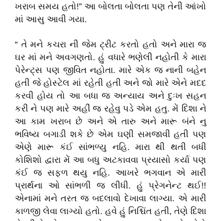
ખરાબ સમય હતો!” આ બોલતા બોલતા પણ તેની આંખો
માં આસુ આવી ગયા.
“ તે મને કચરા ની જેમ ટ્રીટ કરતો હતો અને મારા જ
ઘર માં મને અવગણતો. હું વધારે ભણેલી નહોતી કે મારા
પેરેન્ટ્સ પણ જીવિત નહોતા. મારે એક જ નાની બહેન
હતી જે હોસ્ટેલ માં રહેતી હતી અને જો મારે એને મદદ
કરવી હોય તો આ બધા જ અન્યાય અને દુઃખ સહન
કરી ને પણ મારે અહીં જ રહેવુ પડે એમ હતુ. મેં દિશા ને
આ કામ ખરાબ છે અને એ તારુ અને મારૂ બંને નુ
ભવિષ્ય બગાડી શકે છે એમ ઘણી સમજાવી હતી પણ
એણે મારૂ કંઈ સાંભળ્યુ નહિ. મારા થી થતી બધી
કોશિશો દ્વારા મેં આ બધુ અટકાવવા પ્રયાસો કર્યા પણ
કંઈ જ સફળ થયુ નહિ. આખરે ભગવાન એ મારી
પ્રાર્થના ઓ સાંભળી જ લીધી. હું પ્રેગનેન્ટ થઈ!!
એનામાં મને તરત જ બદલાવો દેખાવા લાગ્યા. એ મારી
કાળજી લેવા લાગ્યો હતો. હવે હું નિશ્ચિંત હતી, તેણે દિશા