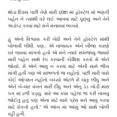
થોડા દિવસ પછી તેણે મારી 10th માં હોસ્ટેલ માં ભણતી
બહેન ને ત્યાંથી ઘરે લઈ આવવા માટે પુછ્યુ અને તેને
અડોપ્ટ કરવા માટે મને મનાવવા લાગ્યો.
હું એનો વિશ્વાસ કરી બેઠી અને તેને હોસ્ટેલ માંથી
બોલાવી લીધી. પણ.. એ નાલાયક એને બીજા કારણે
ઘરે લાવવા માંગતો હતો એ મને ત્યારે સમજાયુ જ્યારે
મારી બહેન સાથે રેપ કરવાની કોશિશ કરતો મેં એને
જોયો. મેં એને આવુ ન કરવા માટે એની સામે ભીખ
માંગી હતી પણ એ સાંભળતો જ નહોતો. પછી મારી પાસે
કોઈ ઓપ્શન નહોતો બચ્યો એટલે મેં ચાકુ લીધુ અને
એને બે-ચાર વખત મારી દીધુ અને એનુ ડેડ બોડી મારા
પગ માં ઢળી પડ્યુ. મારે આ કામ પહેલા જ કરી નાખવુ
જોઈતુ હતુ પણ એના માટે મારો પ્રેમ મને આવુ કરવા
માટે રોકતો હતો.” એ આંખ માં આંસુ ઓ સાથે બોલી
રહી હતી.