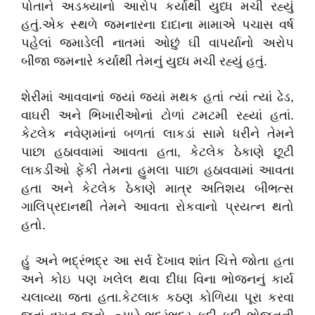
પોતાને અડક્યાનો આરોપ કર્યાથી યુધ્ધ મચી રહ્યું
હતું.એક સ્થળે જમનારના દાદાના મામાએ પચાસ વર્ષ
પહેલાં જમાડેલી નાતમાં ઓછું ઘી વાપર્યાનો અરોપ
બીજા જમનારે કર્યાથી તેમનું યુધ્ધ મચી રહ્યું હતું.
શેરીમાં આવવાનાં જ્યાં જ્યાં મથક હતાં ત્યાં ત્યાં ઢેડ,
વાઘરી અને ભિખારીઓનાં ટોળાં ટમટમી રહ્યાં હતાં.
કેટલેક નવેણમાંનાં બળતાં લાકડાં સામે ધરીને તેમને
પાછા હઠાવવામાં આવતા હતા, કેટલેક ઠેકાણે છૂટી
લાકડીઓ ફેંકી તેમના હુમલા પાછા હઠાવવામાં આવતા
હતા અને કેટલેક ઠેકાણે માત્ર અતિશય બીભત્સ
ગાલિપ્રદાનથી તેમને આવતા રોકવાનો પ્રયત્ન થતો
હતો.
હું અને ભદ્રંભદ્ર આ સર્વ દેખાવ શાંત ચિત્તે જોતા હતા
અને કોઇ પણ ખલેલ થવા દીધા વિના ભોજનનું કાર્ય
ચલાવ્યા જતા હતા.કેટલાક કઠણ કોળિયા પૂરા કરવા