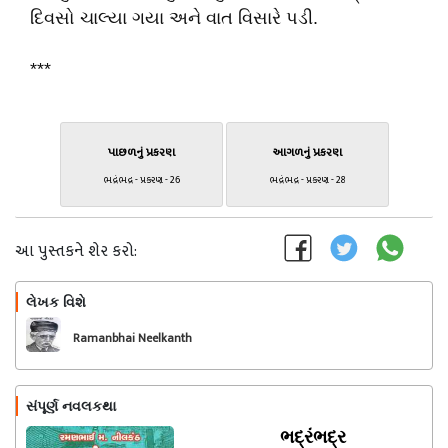
દિવસો ચાલ્યા ગયા અને વાત વિસારે પડી.
***
પાછળનું પ્રકરણ
આગળનું પ્રકરણ
ભદ્રંભદ્ર - પ્રકરણ - 26
ભદ્રંભદ્ર - પ્રકરણ - 28
આ પુસ્તકને શેર કરો:
લેખક વિશે
અનુસરો
Ramanbhai Neelkanth
સંપૂર્ણ નવલકથા
ભદ્રંભદ્ર