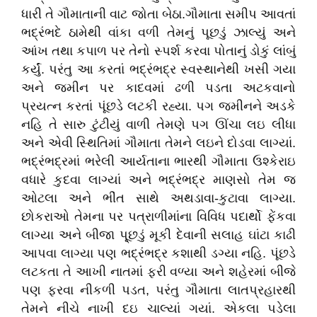
ધારી તે ગૌમાતાની વાટ જોતા બેઠા.ગૌમાતા સમીપ આવતાં
ભદ્રંભદે ઠામેથી વાંકા વળી તેમનું પૂછડું ઝાલ્યું અને
આંખ તથા કપાળ પર તેનો સ્પર્શ કરવા પોતાનું ડોકું લાંબું
કર્યું. પરંતુ આ કરતાં ભદ્રંભદ્ર સ્વસ્થાનેથી ખસી ગયા
અને જમીન પર કાદવમાં ઢળી પડતા અટકવાનો
પ્રયત્ન કરતાં પૂંછડે લટકી રહ્યા. પગ જમીનને અડકે
નહિ તે સારુ ટુંટીયું વાળી તેમણે પગ ઊંચા લઇ લીધા
અને એવી સ્થિતિમાં ગૌમાતા તેમને લઇને દોડવા લાગ્યાં.
ભદ્રંભદ્રમાં ભરેલી આર્યતાના ભારથી ગૌમાતા ઉશ્કેરાઇ
વધારે કુદવા લાગ્યાં અને ભદ્રંભદ્ર માણસો તેમ જ
ઓટલા અને ભીંત સાથે અથડાવા-કુટાવા લાગ્યા.
છોકરાઓ તેમના પર પત્રાળીમાંના વિવિધ પદાર્થો ફેંકવા
લાગ્યા અને બીજા પૂ્છડું મૂકી દેવાની સલાહ ઘાંટા કાઢી
આપવા લાગ્યા પણ ભદ્રંભદ્ર કશાથી ડગ્યા નહિ. પૂંછડે
લટકતા તે આખી નાતમાં ફરી વળ્યા અને શહેરમાં બીજે
પણ ફરવા નીકળી પડત, પરંતુ ગૌમાતા લાતપ્રહારથી
તેમને નીચે નાખી દઇ ચાલ્યાં ગયાં. એકલા પડેલા