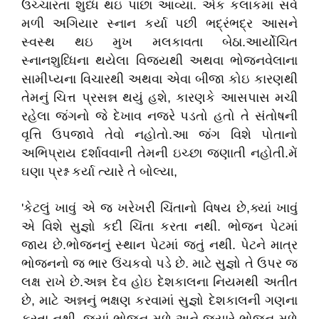
ઉચ્ચારતા શુધ્ધ થઇ પાછા આવ્યા. એક કલાકમાં સર્વ
મળી અગિયાર સ્નાન કર્યા પછી ભદ્રંભદ્ર આસને
સ્વસ્થ થઇ મુખ મલકાવતા બેઠા.આર્યોચિત
સ્નાનશુધ્ધિના થયેલા વિજયથી અથવા ભોજનવેલાના
સામીપ્યના વિચારથી અથવા એવા બીજા કોઇ કારણથી
તેમનું ચિત્ત પ્રસન્ન થયું હશે, કારણકે આસપાસ મચી
રહેલા જંગનો જે દેખાવ નજરે પડતો હતો તે સંતોષની
વૃત્તિ ઉપજાવે તેવો નહોતો.આ જંગ વિશે પોતાનો
અભિપ્રાય દર્શાવવાની તેમની ઇચ્છા જણાતી નહોતી.મેં
ઘણા પ્રશ્ન કર્યા ત્યારે તે બોલ્યા,
'કેટલું ખાવું એ જ ખરેખરી ચિંતાનો વિષય છે,ક્યાં ખાવું
એ વિશે સુજ્ઞો કદી ચિંતા કરતા નથી. ભોજન પેટમાં
જાય છે.ભોજનનું સ્થાન પેટમાં જતું નથી. પેટને માત્ર
ભોજનનો જ ભાર ઉંચકવો પડે છે. માટે સુજ્ઞો તે ઉપર જ
લક્ષ રાખે છે.અન્ન દેવ હોઇ દેશકાલના નિયમથી અતીત
છે, માટે અન્નનું ભક્ષણ કરવામાં સુજ્ઞો દેશકાલની ગણના