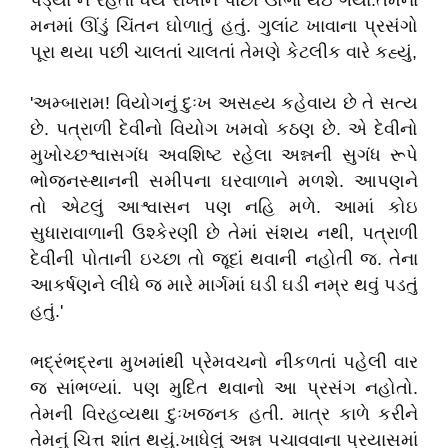
પડ્યા ન રહેતાં ધૈર્ય રાખીને પાછા ઊભા થઇ ગયા.તેમના
મનમાં ઊંડું ચિંતન ઘોળાતું હતું. ગુલાંટ ખાવાના પ્રસંગો
પૂરા થયા પછી ચાલતાં ચાલતાં તેમણે કેટલીક વારે કહ્યું,
'અમ્બારામ! વિયોગનું દુઃખ અસહ્ય કહેવાય છે તે સત્ય
છે. પત્રાળી દેવીનો વિયોગ ખમવો કઠણ છે. એ દેવીનો
મુખોચ્છશ્વાસગંધ અવશિષ્ટ રહેલા અન્નની સુગંધ રૂપે
ભોજનસ્થાનની સમીપના ઘરવાળાને મળશે. આપણને
તો એટલું આશ્વાસન પણ નહિ મળે. આમાં કોઇ
સુધારાવાળાની ઉશ્કેરણી છે તેમાં સંશય નથી, પત્રાળી
દેવીની પોતાની ઇચ્છા તો જૂદાં થવાની નહોતી જ. તેના
આકર્ષણને લીધે જ મારે માર્ગમાં ઘડી ઘડી નમ્ર થવું પડતું
હતું.'
ભદ્રંભદ્રના મુખમાંથી પ્રેમવચનો નીકળતાં પહેલી વાર
જ સાંભળ્યાં. પણ મુદિત થવાનો આ પ્રસંગ નહોતો.
તેમની વિરહવ્યથા દુઃખજનક હતી. માત્ર કાળે કરીને
તેમનું ચિત્ત શાંત થયું.ખાધેલું અન્ન પચાવવાના પ્રયાસમાં