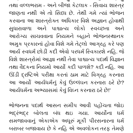
તથા વલ્લભરામ - અને બીજા કેટલાક - સિવાય શાસ્ત્ર
જાણતા નથી એ તો સિધ્ધ છે. તેથી ગમે ત્યાં ભોજન
કરવાના આ શાસ્ત્રોક્ત અધિકાર વિશે અજ્ઞાન હોવાથી
સુધારાવાળા અને પાશ્ચાત્ય લોકો સ્વચ્છતા અને
આરોગ્ય સાચવવાના નિયમને બહાને ભોજનસ્થાનક
અમુક પ્રકારનાં હોવા વિશે ગમે તેટ્લો આગ્રહ કરે પણ
આર્ય સ્વધર્મ છોડી કદી એવો પરધર્મ સ્વિકારશે નહિ. જે
વિશે શાસ્ત્રોમાં આજ્ઞા નથી તેવા પાશ્ચાત્ય પદાર્થ વિજ્ઞાન
તથા વૈદકના નિયમો આર્યો કદી પાળશે? કદી નહિ. આ
ઊંડી દ્રષ્ટિએ પરીક્ષા કરતાં ઠામ માટે વિગ્રહ કરનારા
આ આર્યો આર્યધર્મનું કેવું ઉલ્લંઘન કરનારા ઠરે છે?
આર્યધર્મના અભ્યાસમાં કેવું વિઘ્ન કરનારા ઠરે છે!'
ભોજનના પદાર્થ આસન સમીપ આવી પહોંચતા જોઇ
ભદ્રંભદ્ર બોલતા બંધ થઇ ગયા. આર્યોના ધર્મ
સમજાવવાનું એકાએક અધૂરું મૂકી પીરસનારના ધર્મ
બરાબર બજાવાય છે કે નહિ એ અવલોકન તરફ તેમણે