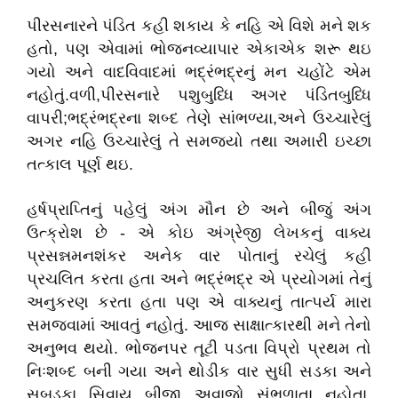
પીરસનારને પંડિત કહી શકાય કે નહિ એ વિશે મને શક
હતો, પણ એવામાં ભોજનવ્યાપાર એકાએક શરૂ થઇ
ગયો અને વાદવિવાદમાં ભદ્રંભદ્રનું મન ચહોંટે એમ
નહોતું.વળી,પીરસનારે પશુબુધ્ધિ અગર પંડિતબુધ્ધિ
વાપરી;ભદ્રંભદ્રના શબ્દ તેણે સાંભળ્યા,અને ઉચ્ચારેલું
અગર નહિ ઉચ્ચારેલું તે સમજ્યો તથા અમારી ઇચ્છા
તત્કાલ પૂર્ણ થઇ.
હર્ષપ્રાપ્તિનું પહેલું અંગ મૌન છે અને બીજું અંગ
ઉત્ક્રોશ છે - એ કોઇ અંગ્રેજી લેખકનું વાક્ય
પ્રસન્નમનશંકર અનેક વાર પોતાનું રચેલું કહી
પ્રચલિત કરતા હતા અને ભદ્રંભદ્ર એ પ્રયોગમાં તેનું
અનુકરણ કરતા હતા પણ એ વાક્યનું તાત્પર્ય મારા
સમજવામાં આવતું નહોતું. આજ સાક્ષાત્કારથી મને તેનો
અનુભવ થયો. ભોજનપર તૂટી પડતા વિપ્રો પ્રથમ તો
નિઃશબ્દ બની ગયા અને થોડીક વાર સુધી સડકા અને
સબડકા સિવાય બીજા અવાજો સંભળાતા નહોતા.