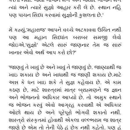
કરતા નથી. જ્યાં ભોજન મળે અને જ્યારે ભોજન મળે
ત્યાં અને ત્યારે સુજ્ઞો આહાર કરી લે છે. સ્થાન નહિ
પણ પાચન સિધ્ધ કરવામાં સુજ્ઞોની કુશલતા છે.'
મેં કહ્યું,'મહારાજ' આપને વચ્ચે અટકાવવા ઉચિત નથી
પણ આ મહાન સિધ્ધાંત બરાબર સમજી લેવો
જોઇએ.'સુજ્ઞો' એટલે સારું જાણનાર તેમ જ સારું
ખાનાર એવો અર્થ આપ કરો છો?'
'જાણવું તે ખાવું છે અને ખાવું તે જાણવું છે. જાણ્યાથી જ
ખાઇ શકાય છે અને ખાધાથી જ જાણી શકાય છે.માટે
અન્ન કે ધન ખાઇ શકે તે સુજ્ઞ કહેવાય છે. એ કામ
કઠણ છે, માટે શાસ્ત્રમાં માત્ર બ્રાહ્મણને જ જ્ઞાન
અને ભોજનનો અધિકાર આપ્યો છે. તો અમુક સ્થાને
જ ભોજન કરવું એવો આગ્રહ કરવાથી એ અધિકાર
ઓછો થાય છે અને પૂરેપૂરો ભોગવી શકાતો નથી.
શાસ્ત્રો સંસ્કૃતમાં હોવાથી એકલા વલ્લ્ભરામ જ શાત્ર
જાણે છે એમ તો તેની પેઠે હું છેક નથી કહેતો. પણ હું