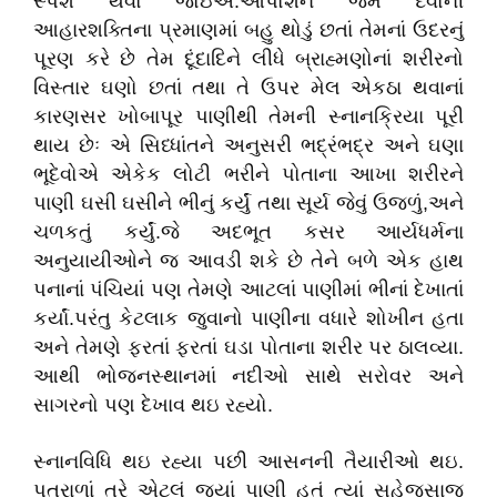
સ્પર્શ થવો જોઇએ.આપોશન જેમ દેવોની
આહારશક્તિના પ્રમાણમાં બહુ થોડું છતાં તેમનાં ઉદરનું
પૂરણ કરે છે તેમ દૂંદાદિને લીધે બ્રાહ્મણોનાં શરીરનો
વિસ્તાર ઘણો છતાં તથા તે ઉપર મેલ એકઠા થવાનાં
કારણસર ખોબાપૂર પાણીથી તેમની સ્નાનક્રિયા પૂરી
થાય છેઃ એ સિધ્ધાંતને અનુસરી ભદ્રંભદ્ર અને ઘણા
ભૂદેવોએ એકેક લોટી ભરીને પોતાના આખા શરીરને
પાણી ઘસી ઘસીને ભીનું કર્યું તથા સૂર્ય જેવું ઉજળું,અને
ચળકતું કર્યું.જે અદભૂત કસર આર્યધર્મના
અનુયાયીઓને જ આવડી શકે છે તેને બળે એક હાથ
પનાનાં પંચિયાં પણ તેમણે આટલાં પાણીમાં ભીનાં દેખાતાં
કર્યાં.પરંતુ કેટલાક જુવાનો પાણીના વધારે શોખીન હતા
અને તેમણે ફરતાં ફરતાં ઘડા પોતાના શરીર પર ઠાલવ્યા.
આથી ભોજનસ્થાનમાં નદીઓ સાથે સરોવર અને
સાગરનો પણ દેખાવ થઇ રહ્યો.
સ્નાનવિધિ થઇ રહ્યા પછી આસનની તૈયારીઓ થઇ.
પતરાળાં તરે એટલું જ્યાં પાણી હતું ત્યાં સહેજસાજ