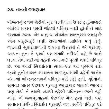
૨૭. નાતનો જમણવાર
ભોજનનું સ્થળ શેરીમાં ખુદ ધરતીમાતા ઉપર હતું.માણસે
બાંધેલાં મકાન પૃથ્વી જેટલાં પવિત્ર નથી હોતાં તે માટે
રસ્તામાં જમવા બેસવાનું આર્યધર્મના શાસ્ત્રમાં લખ્યું છે
એમ ભદ્રંભદ્રે ઘણી સભાઓમાં સાબિત કર્યું હતું.
જડવાદી સુધારાવાળાની શંકાના ઉત્તરમાં તે એ પ્રમાણ
આપતા હતા કે પૃથ્વી પર ગંગાદિ નદીઓ વહે છે અને
ઘરમાં તેવી નદીઓ વહેતી નથી માટે પૃથ્વી વધારે પવિત્ર
છે. આ આર્ય સિધ્ધાંતનો સાક્ષાત્કાર આ પ્રસંગે થઇ
રહ્યો હતો.સામસામાં ઘરના ખાળકૂવામાંથી વહેતી અનેક
ગંગાઓ ભોજનસ્થળને પવિત્ર કરી રહી હતી. ભૂદેવોની
સગવડ ખાતર કેટલાક પ્રવાહ આડા લઇ જવામાં આવ્યા
પણ તેથી તે સ્થળે વ્યાપી રહેલી પવિત્રતા જતી રહી
નહિ. એ જળપ્રવાહમાં કેટલોક મેલ હતો ખરો, પણ
સનાતન ધર્મના સિધ્ધાંત પ્રમાણે જલ સર્વને પવિત્ર કરે