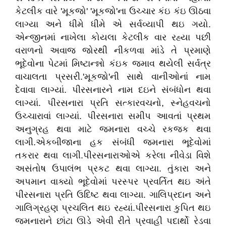
કેટલીક વારે 'મૂકજો' 'મૂકજો'ના ઉચ્ચાર કંઇ કંઇ ઊઠવા
લાગ્યા અને ધીમે ધીમે એ સર્વવ્યાપી થઇ ગયો.
એન્જીનમાં નાખેલા કોયલા કેટલીક વાર રહ્યા પછી
વરાળનો અવાજ જોરથી નીકળવા માંડે તે પ્રમાણે
ભૂદેવોના પેટમાં મિષ્ટાન્ન્નો કંઇક જમાવ થયેલી સર્વત્ર
વાચાલતા પ્રસરી.'મૂકજો'ની સાથે વાનીઓનાં નામ
દેવાવા લાગ્યાં. પીરસનારને નામ દઇને સંબંધોન થવા
લાગ્યાં. પીરસનારા પ્રતિ સત્કારવચનો, સ્નેહવચનો
ઉચ્ચારાવાં લાગ્યાં. પીરસનારા સમીપ આવતાં પ્રથમ
અનુગ્રહ થવા માટે જમનારા વચ્ચે રકજક થવા
લાગી.એકબીજાના હક સંબંધી જમનારા ભૂદેવોમાં
તકરાર થવા લાગી.પીરસનારાઓએ કરેલા નીવેડા વિશે
અસંતોષ ઉપાલંભ પ્રકટ થવા લાગ્યા. તુંકારા અને
અપમાન વાક્યો ભૂદેવોમાં પરસ્પર પ્રવર્તિત થઇ અંતે
પીરસનારા પ્રતિ ઉદિષ્ટ થવા લાગ્યા. ગાલિપ્રદાન અને
ગાલિગ્રહણ પ્રચલિત થઇ રહ્યાં.પીરસનારા કુપિત થઇ
જમનારાને છાંટા ઊડે એવી રીતે પ્રવાહી પદાર્થો રેડવા