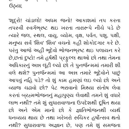
ઉઠ્યા,
'શૂદ્રો! ચાંડાલો! અધમ જનો! આકાશમાં તપ કરતા
તપસ્વી સ્વર્ગભ્રષ્ટ થઇ ખરતા તારારૂપે નીચે પડે છે
ત્યારે જલ, સ્થલ, વાયુ, વ્યોમ, વૃક્ષ, પર્વત, પશુ, પક્ષી,
મનુષ્ય સર્વ 'શિવ' 'શિવ' વચનો કહી શોકોદગાર કરે છે.
પરંતુ આજે અહીં ભૂદેવો ભોજનભ્રષ્ટ થઇ પલાયન કરે
છે,છતાં દુષ્ટો! તમે હર્ષથી પ્રફુલ્લ થાઓ છો તથા તેમના
અધિકારનું અન્ન લૂંટી લ્યો છો તે પુનર્જન્મમાં તમારી શી
વલે થશે? પુનર્જન્મમાં આ અન્ન તમારે ભૂદેવોને પાછું
આપવું નહિ પડે? તો શું કામ હમણાં લઇ લ્યો છો અને
વ્યાજ ચઢાવો છો? પેટ ભરાવાનો મિથ્યા સંતોષ લેવા
કરતાં બ્રહ્મભોજનનું મહાપુણ્ય લેવાથી તમને શું વધારે
લાભ નથી? તમે શું સુધારાવાળાના ઉપદેશથી દૂષિત થયા
છો અને એમ માનો છો કે જ્ઞાતિભોજનથી વ્યર્થ
ધનવ્યય થાય છે તથા ખરેખરો રુચિકર હર્ષોત્સવ થતો
નથી? સુધારાવાળા અજ્ઞાન છે, પણ તમે શું સમજતા