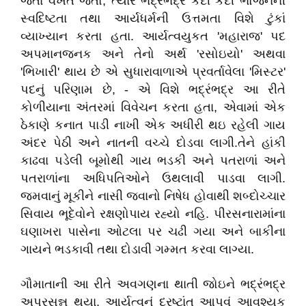
જતાં વખત જતો, ત્યારે ભદ્રંભદ્ર કદી કદી ભોજનની
સ્વદિષ્ટતા તથા આર્યધર્મની ઉત્તમતા વિશે ટુંકાં
વ્યાખ્યાન કરતા હતા. આર્યત્વયુકત 'મહારાજ' પદ
અપમાનજનક અને તેનો અર્થ 'રસોઇયો' અથવા
'ભિખારી' થાય છે એ સુધારાવાળાએ પ્રવર્તાવેલા 'મિસ્ટર'
પદનું પરિણામ છે, - એ વિશે ભદ્રંભદ્ર આ રીતે
કોળીયાના અંતરમાં વિવેચન કરતા હતા, એવામાં એક
ઠેકાણે કનાત પાડી નાખી એક અધીરી થઇ રહેલી ગાય
અંદર પેઠી અને નાતની વચ્ચે દોડવા લાગી.તેને હાંકી
કાઢવા પડેલી બૂમોથી ગાય ભડકી અને પતરાળાં અને
પતરાળાંના અધિપતિઓને ઉથલાવી પાડવા લાગી.
જમવાનું મૂકીને નાસી જવાનો નિષેધ હોવાથી શબ્દોચ્ચાર
સિવાય ભૂદેવોને રક્ષણોપાય રહ્યો નહિ. પીરસનારામાંના
ઘણાખરા પાસેના ઓટલા પર ચઢી ગયા અને બાકીના
ગાયને ભડકાવી તથા દોડાવી ગમ્મત કરવા લાગ્યા.
ગૌમાતાની આ રીતે અવગણના થાતી જોઇને ભદ્રંભદ્ર
અપ્રસન્ન થયા. આર્યત્વનું દ્રષ્ટાંત આપવું આવશ્યક