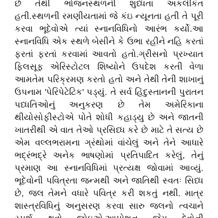
છે તેથી ભોજનસ્થળની શુધ્ધતા અકલંકિત
હતી.સ્થળની રમણીયતામાં જે કંઇ ન્યૂનતા હતી તે પૂરી
કરવા ભૂદેવોએ ત્યાં સ્નાનવિધિનો આરંભ કર્યો.આ
સ્નાનવિધિ એક સ્થળે બેસીને કે ઉભા રહીને નહિ કરતાં
ફરતાં ફરતાં કરવામાં આવતો હતો.ગ્રીસનો પ્રખ્યાત
ફિલસૂફ એરિસ્ટોટલ શિષ્યોને ઉપદેશ કરતી વેળા
આમતેમ પરિક્રમણ કરતો હતો અને તેથી તેની શાખાનું
ઉપનામ 'પેરિપેટેટિક' પડ્યું. તે સર્વ હિંદુસ્તાનની પુરાતન
પધ્ધતિઓનું અનુકરણ છે તેમ અમેરિકાના
થીયોસોફીસ્ટોએ પોતે શોધી કહાડ્યુ છે અને જાતની
ખાતરીથી એ વાત તેઓ પ્રસિધ્ધ કરે છે માટે તે સત્ય છે
એમ વલ્લભરામના ગ્રંથોમાં વાંચેલું અને તેને આધારે
ભદ્રંભદ્રે અનેક ભાષણોમાં પ્રતિપાદિત કરેલું, તેનું
પ્રમાણ આ સ્નાનવિધિમાં પ્રત્યક્ષ જોવામાં આવ્યું.
ભૂદેવોની પવિત્રતા જન્મથી અને જાતિથી સ્વતઃ સિધ્ધ
છે, જલ તેમને વધારે પવિત્ર કરી શકતું નથી. માત્ર
શાસ્ત્રવિધિનું અનુસરણ કરવા સારુ જલનો ત્વચાને