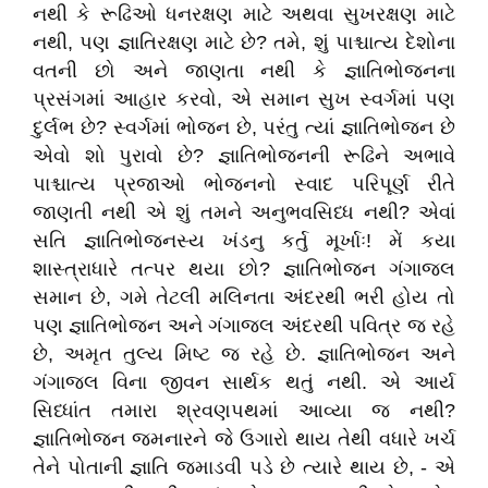
નથી કે રૂઢિઓ ધનરક્ષણ માટે અથવા સુખરક્ષણ માટે
નથી, પણ જ્ઞાતિરક્ષણ માટે છે? તમે, શું પાશ્ચાત્ય દેશોના
વતની છો અને જાણતા નથી કે જ્ઞાતિભોજનના
પ્રસંગમાં આહાર કરવો, એ સમાન સુખ સ્વર્ગમાં પણ
દુર્લભ છે? સ્વર્ગમાં ભોજન છે, પરંતુ ત્યાં જ્ઞાતિભોજન છે
એવો શો પુરાવો છે? જ્ઞાતિભોજનની રૂઢિને અભાવે
પાશ્ચાત્ય પ્રજાઓ ભોજનનો સ્વાદ પરિપૂર્ણ રીતે
જાણતી નથી એ શું તમને અનુભવસિધ્ધ નથી? એવાં
સતિ જ્ઞાતિભોજનસ્ય ખંડનુ કર્તુ મૂર્ખાઃ! મેં કયા
શાસ્ત્રાધારે તત્પર થયા છો? જ્ઞાતિભોજન ગંગાજલ
સમાન છે, ગમે તેટલી મલિનતા અંદરથી ભરી હોય તો
પણ જ્ઞાતિભોજન અને ગંગાજલ અંદરથી પવિત્ર જ રહે
છે, અમૃત તુલ્ય મિષ્ટ જ રહે છે. જ્ઞાતિભોજન અને
ગંગાજલ વિના જીવન સાર્થક થતું નથી. એ આર્ય
સિધ્ધાંત તમારા શ્રવણપથમાં આવ્યા જ નથી?
જ્ઞાતિભોજન જમનારને જે ઉગારો થાય તેથી વધારે ખર્ચ
તેને પોતાની જ્ઞાતિ જમાડવી પડે છે ત્યારે થાય છે, - એ