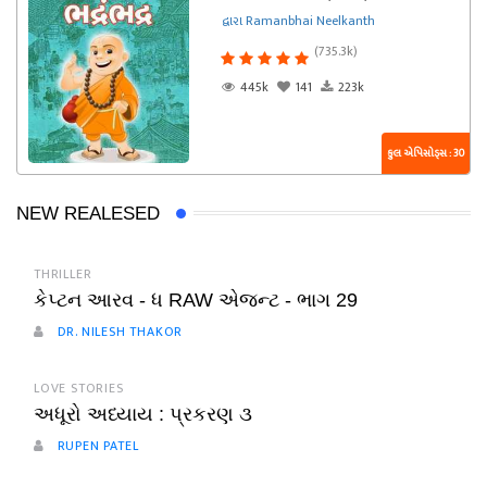
દ્વારા Ramanbhai Neelkanth
(735.3k)
445k
141
223k
કુલ એપિસોડ્સ : 30
NEW REALESED
THRILLER
કેપ્ટન આરવ - ધ RAW એજન્ટ - ભાગ 29
DR. NILESH THAKOR
LOVE STORIES
અધૂરો અધ્યાય : પ્રકરણ ૩
RUPEN PATEL