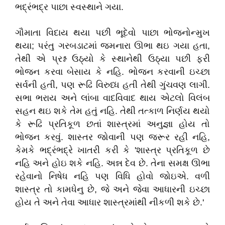
ભદ્રંભદ્ર પાછા સ્વસ્થાને ગયા.
ગૌમાતા વિદાય થયા પછી ભૂદેવો પાછા ભોજનોન્મુખ
થયા; પરંતુ ગરબડાટમાં જમનારા ઊભા થઇ ગયા હતા,
તેથી એ પ્રશ્ન ઉઠ્યો કે સ્થાનેથી ઉઠ્યા પછી ફરી
ભોજન કરવા બેસાય કે નહિ. ભોજન કરવાની ઇચ્છા
સર્વની હતી, પણ રૂઢિ વિરુધ્ધ હતી તેથી ગુંચવણ લાગી.
સભા ભરાય અને લાંબા વાદવિવાદ થાય એટલો વિલંબ
સહન થઇ શકે તેમ હતું નહિ. તેથી તત્કાળ નિર્ણય થયો
કે રૂઢિ પ્રતિકૂળ છતાં શાસ્ત્રમાં અનુજ્ઞા હોય તો
ભોજન કરવું. શાસ્તર જોવાની પણ જરૂર રહી નહિ,
કેમકે ભદ્રંભદ્રે ખાતરી કરી કે 'શાસ્ત્ર પ્રતિકૂળ છે
નહિ અને હોઇ શકે નહિ. અન્ન દેવ છે. તેના સમક્ષ ઊભા
રહેવાનો નિષેધ નહિ પણ વિધિ હોવો જોઇએ. વળી
શાસ્ત્ર તો કામધેનુ છે, જે અને જેવા આધારની ઇચ્છા
હોય તે અને તેવા આધાર શાસ્ત્રમાંથી નીકળી શકે છે.'