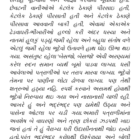
સલાહ પૂછવામાં અને આજ્ઞા કરવામાં ગૂંથાયા હતા.
છેવટની વાનીઓએ કેટલેક ઠેકાણે પીરસાઇ હતી,
કેટલેક ઠેકાણે પીરસાતી હતી અને કેટલેક ઠેકાણે
પીરસાવા આવવાની બાકી હતી, એવામાં એકાએક
ઢેડવાઘરી-ભીખારીઓ હલ્લો કરી અંદર ધસ્યા અને
નાતમાં હૂલકું પડ્યું.જમી રહેલા અને બહુધા સંતોષ વળે
એટલું જમી રહેલા ભૂદેવો ઉતાવળે હાથ ધોઇ ઊભા થઇ
ગયા. અસંતુષ્ટ રહેલા 'બેસજો, બેસજો' એવી અરણ્યમાં
કરેલ રુદન સમાન વ્યર્થ બૂમો પાડવા લાગ્યા. ધસી
આવેલાઓ પત્રાળીઓ પર તરાપ મારવા લાગ્યા. ભૂદેવો
તેમના પર પાણીના લોટા ઢોળવા લાગ્યા. પણ તેથી
શત્રુઓ હઠ્યા નહિ. સ્પર્શ કરવાને અસમર્થ હોવાથી
ભૂદેવો નિરુપાય થઇ ગયા અને નાસાનાસી ચાલી રહી.
આખરે હું અને ભદ્રંભદ્ર પણ ઠામેથી ઉઠ્યા અને
પાસેના ઓટલા પર ચડી ગયા.અમારી પત્રાળીમાંના
અવશેષ બે વાઘરણો અને ત્રણ છોકરાં ઝડપથી ખાઇ
જતાં હતાં તે હું વૈરાગ્ય ધરી ઉદાસીનતાથી જોઇ રહ્યો
હતો.પરંતુ ભદ્રંભદ્ર ક્રોધથી ઉશ્કેરાયા અને બોલી