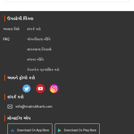
ઉપયોગી લિંક્સ
અમારા વિશે
સંપર્ક કરો
FAQ
ગોપનીયતા નીતિ
વાપરવાના નિયમો 
વળતર નીતિ
પેપરબેક પ્રકાશિત કરો
અમને ફોલો કરો
સંપર્ક કરો
info@matrubharti.com
મોબાઈલ એપ
Download On App Store
Download On Play Store