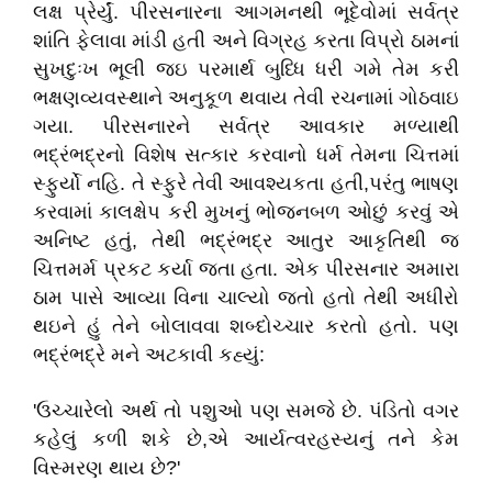
લક્ષ પ્રેર્યું. પીરસનારના આગમનથી ભૂદેવોમાં સર્વત્ર
શાંતિ ફેલાવા માંડી હતી અને વિગ્રહ કરતા વિપ્રો ઠામનાં
સુખદુઃખ ભૂલી જઇ પરમાર્થ બુધ્ધિ ધરી ગમે તેમ કરી
ભક્ષણવ્યવસ્થાને અનુકૂળ થવાય તેવી રચનામાં ગોઠવાઇ
ગયા. પીરસનારને સર્વત્ર આવકાર મળ્યાથી
ભદ્રંભદ્રનો વિશેષ સત્કાર કરવાનો ધર્મ તેમના ચિત્તમાં
સ્ફુર્યો નહિ. તે સ્ફુરે તેવી આવશ્યકતા હતી,પરંતુ ભાષણ
કરવામાં કાલક્ષેપ કરી મુખનું ભોજનબળ ઓછું કરવું એ
અનિષ્ટ હતું, તેથી ભદ્રંભદ્ર આતુર આકૃતિથી જ
ચિત્તમર્મ પ્રકટ કર્યા જતા હતા. એક પીરસનાર અમારા
ઠામ પાસે આવ્યા વિના ચાલ્યો જતો હતો તેથી અધીરો
થઇને હું તેને બોલાવવા શબ્દોચ્ચાર કરતો હતો. પણ
ભદ્રંભદ્રે મને અટકાવી કહ્યું:
'ઉચ્ચારેલો અર્થ તો પશુઓ પણ સમજે છે. પંડિતો વગર
કહેલું કળી શકે છે,એ આર્યત્વરહસ્યનું તને કેમ
વિસ્મરણ થાય છે?'