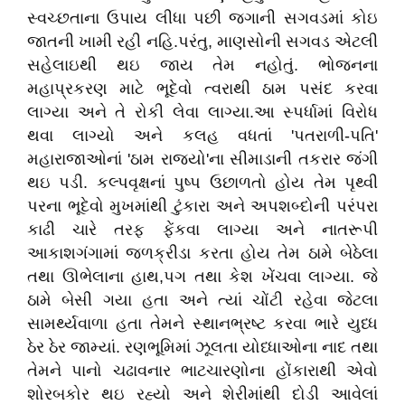
સ્વચ્છતાના ઉપાય લીધા પછી જગાની સગવડમાં કોઇ
જાતની ખામી રહી નહિ.પરંતુ, માણસોની સગવડ એટલી
સહેલાઇથી થઇ જાય તેમ નહોતું. ભોજનના
મહાપ્રકરણ માટે ભૂદેવો ત્વરાથી ઠામ પસંદ કરવા
લાગ્યા અને તે રોકી લેવા લાગ્યા.આ સ્પર્ધામાં વિરોધ
થવા લાગ્યો અને કલહ વધતાં 'પતરાળી-પતિ'
મહારાજાઓનાં 'ઠામ રાજ્યો'ના સીમાડાની તકરાર જંગી
થઇ પડી. કલ્પવૃક્ષનાં પુષ્પ ઉછાળતો હોય તેમ પૃથ્વી
પરના ભૂદેવો મુખમાંથી ટુંકારા અને અપશબ્દોની પરંપરા
કાઢી ચારે તરફ ફેંકવા લાગ્યા અને નાતરૂપી
આકાશગંગામાં જળક્રીડા કરતા હોય તેમ ઠામે બેઠેલા
તથા ઊભેલાના હાથ,પગ તથા કેશ ખેંચવા લાગ્યા. જે
ઠામે બેસી ગયા હતા અને ત્યાં ચોંટી રહેવા જેટલા
સામર્થ્યવાળા હતા તેમને સ્થાનભ્રષ્ટ કરવા ભારે યુધ્ધ
ઠેર ઠેર જામ્યાં. રણભૂમિમાં ઝૂલતા યોધ્ધાઓના નાદ તથા
તેમને પાનો ચઢાવનાર ભાટચારણોના હોંકારાથી એવો
શોરબકોર થઇ રહ્યો અને શેરીમાંથી દોડી આવેલાં