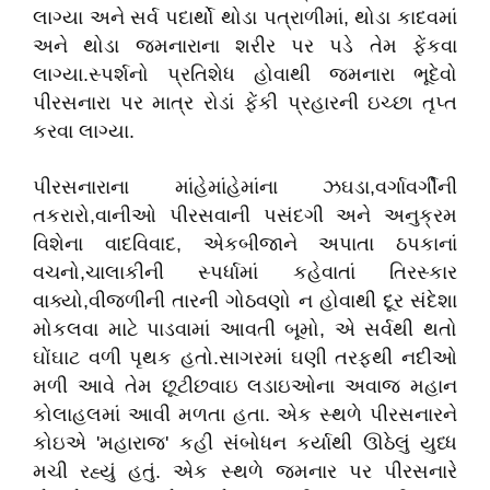
લાગ્યા અને સર્વ પદાર્થો થોડા પત્રાળીમાં, થોડા કાદવમાં
અને થોડા જમનારાના શરીર પર પડે તેમ ફેંકવા
લાગ્યા.સ્પર્શનો પ્રતિશેધ હોવાથી જમનારા ભૂદેવો
પીરસનારા પર માત્ર રોડાં ફેંકી પ્રહારની ઇચ્છા તૃપ્ત
કરવા લાગ્યા.
પીરસનારાના માંહેમાંહેમાંના ઝઘડા,વર્ગાવર્ગીની
તકરારો,વાનીઓ પીરસવાની પસંદગી અને અનુક્રમ
વિશેના વાદવિવાદ, એકબીજાને અપાતા ઠપકાનાં
વચનો,ચાલાકીની સ્પર્ધામાં કહેવાતાં તિરસ્કાર
વાક્યો,વીજળીની તારની ગોઠવણો ન હોવાથી દૂર સંદેશા
મોકલવા માટે પાડવામાં આવતી બૂમો, એ સર્વથી થતો
ઘોંઘાટ વળી પૃથક હતો.સાગરમાં ઘણી તરફથી નદીઓ
મળી આવે તેમ છૂટીછવાઇ લડાઇઓના અવાજ મહાન
કોલાહલમાં આવી મળતા હતા. એક સ્થળે પીરસનારને
કોઇએ 'મહારાજ' કહી સંબોધન કર્યાથી ઊઠેલું યુધ્ધ
મચી રહ્યું હતું. એક સ્થળે જમનાર પર પીરસનારે