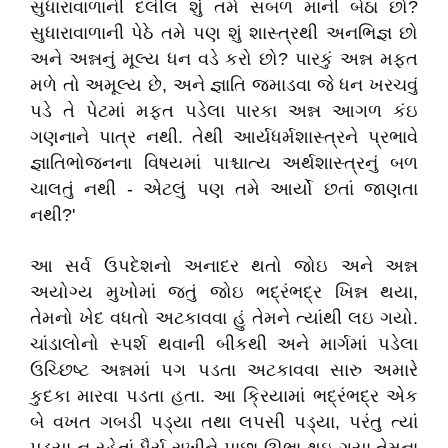
સુધારાવાળાની દલીલ શું તમે સબળ માની બેઠા છો?
સુધારાવાળાની પેઠે તમે પણ શું શાસ્ત્રથી અનભિજ્ઞ છો
અને અન્નનું મૂલ્ય ધન વડે કરો છો? પારકું અન્ન મફત
મળે તો અમૂલ્ય છે, અને જ્ઞાતિ જમાડવા જે ધન ખરચવું
પડે તે પેટમાં મફત પડેલા પારકા અન્ન આગળ કંઇ
ગણનાને પાત્ર નથી. તેથી આર્યધર્મશાસ્ત્રને પ્રભાવે
જ્ઞાતિભોજનના વિષયમાં પાશ્ચાત્ય અર્થશાસ્ત્રનું બળ
ચાલતું નથી - એટલું પણ તમે આર્યો છતાં જાણતા
નથી?'
આ સર્વ ઉપદેશનો અનાદર થતો જોઇ અને અન્ન
અયોગ્ય મુખોમાં જતું જોઇ ભદ્રંભદ્ર ખિન્ન થયા,
તેમનો ખેદ વધતો અટકાવવા હું તેમને ત્યાંથી લઇ ગયો.
ચાંડાલોનો સ્પર્શ થવાની બીકથી અને માર્ગમાં પડેલા
ઉચ્છિષ્ટ અન્નમાં પગ પડતા અટકાવવા સારુ અમારે
કુદકા મારવા પડતા હતા. આ ક્રિયામાં ભદ્રંભદ્ર એક
બે વખત ગબડી પડ્યા તથા લપસી પડ્યા, પરંતુ ત્યાં