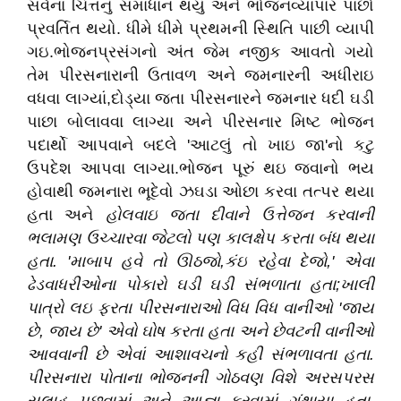
સર્વના ચિત્તનું સમાધાન થયું અને ભોજનવ્યાપાર પાછો
પ્રવર્તિત થયો. ધીમે ધીમે પ્રથમની સ્થિતિ પાછી વ્યાપી
ગઇ.ભોજનપ્રસંગનો અંત જેમ નજીક આવતો ગયો
તેમ પીરસનારાની ઉતાવળ અને જમનારની અધીરાઇ
વધવા લાગ્યાં,દોડ્યા જતા પીરસનારને જમનાર ધદી ઘડી
પાછા બોલાવવા લાગ્યા અને પીરસનાર મિષ્ટ ભોજન
પદાર્થો આપવાને બદલે 'આટલું તો ખાઇ જા'નો કટુ
ઉપદેશ આપવા લાગ્યા.ભોજન પૂરું થઇ જવાનો ભય
હોવાથી જમનારા ભૂદેવો ઝઘડા ઓછા કરવા તત્પર થયા
હતા અને
હોલવાઇ જતા દીવાને ઉત્તેજન કરવાની
ભલામણ ઉચ્ચારવા જેટલો પણ કાલક્ષેપ કરતા બંધ થયા
હતા. 'માબાપ હવે તો ઊઠજો,કંઇ રહેવા દેજો,' એવા
ઢેડવાધરીઓના પોકારો ઘડી ઘડી સંભળાતા હતા;ખાલી
પાત્રો લઇ ફરતા પીરસનારાઓ વિધ વિધ વાનીઓ 'જાય
છે, જાય છે' એવો ઘોષ કરતા હતા અને છેવટની વાનીઓ
આવવાની છે એવાં આશાવચનો કહી સંભળાવતા હતા.
પીરસનારા પોતાના ભોજનની ગોઠવણ વિશે અરસપરસ