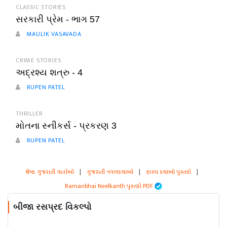
CLASSIC STORIES
સરકારી પ્રેમ - ભાગ 57
MAULIK VASAVADA
CRIME STORIES
અદ્રશ્ય શત્રુ - 4
RUPEN PATEL
THRILLER
મોતના સ્નીકર્સ - પ્રકરણ 3
RUPEN PATEL
શ્રેષ્ઠ ગુજરાતી વાર્તાઓ
|
ગુજરાતી નવલકથાઓ
|
હાસ્ય કથાઓ પુસ્તકો
|
Ramanbhai Neelkanth પુસ્તકો PDF
બીજા રસપ્રદ વિકલ્પો