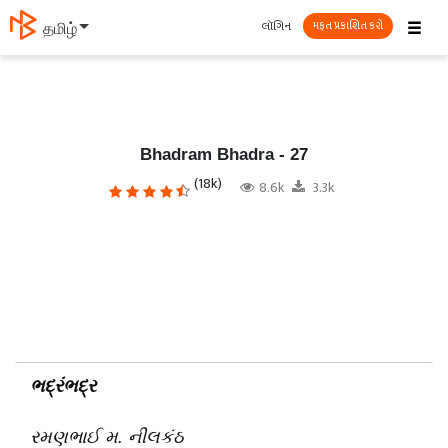
☰
લૉગિન
தமிழ்
મફત પ્રકાશિત કરો
Bhadram Bhadra - 27
(18k)
8.6k
3.3k
ભદ્રંભદ્ર
રમણભાઈ મ. નીલકંઠ