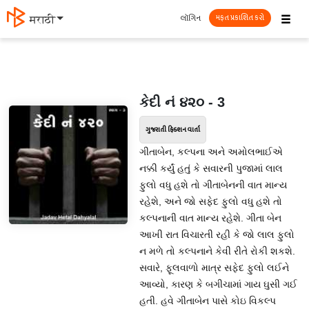
☰
લૉગિન
मराठी
મફત પ્રકાશિત કરો
કેદી નં ૪૨૦ - 3
ગુજરાતી ફિક્શન વાર્તા
ગીતાબેન, કલ્પના અને અમોલભાઈએ
નક્કી કર્યું હતું કે સવારની પુજામાં લાલ
ફુલો વધુ હશે તો ગીતાબેનની વાત માન્ય
રહેશે, અને જો સફેદ ફુલો વધુ હશે તો
કલ્પનાની વાત માન્ય રહેશે. ગીતા બેન
આખી રાત વિચારતી રહી કે જો લાલ ફુલો
ન મળે તો કલ્પનાને કેવી રીતે રોકી શકશે.
સવારે, ફૂલવાળો માત્ર સફેદ ફુલો લઈને
આવ્યો, કારણ કે બગીચામાં ગાય ઘુસી ગઈ
હતી. હવે ગીતાબેન પાસે કોઇ વિકલ્પ