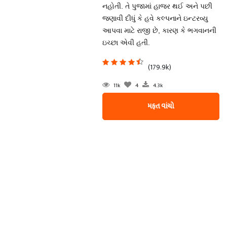
નહોતી. તે પુજામાં હાજર થઈ અને પછી
જણાવી દીધું કે હવે કલ્પનાને ઇન્ટરવ્યુ
આપવા માટે રાજી છે, કારણ કે ભગવાનની
ઇચ્છા એવી હતી.
(179.9k)
11k
4
4.3k
મફત વાંચો