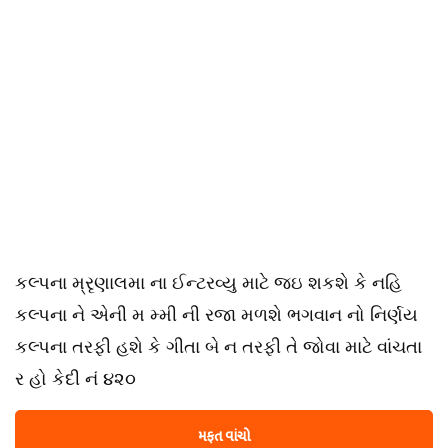
કલ્પના મ્રૃણાલમા ના ઈન્ટરવ્યુ માટે જઇ શકશે કે નહિ
કલ્પના ને એની મ મ્મી ની રજા મળશે ભગવાન નો નિર્ણય
કલ્પના તરફી હશે કે ગીતા બે ન તરફી તે જોવા માટે વાંચતા
ર હો કેદી નં ૪૨૦
મફત વાંચો