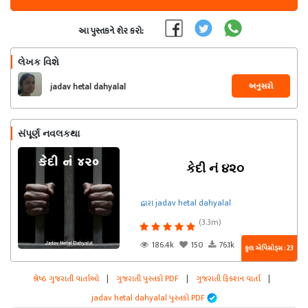
આ પુસ્તકને શેર કરો:
લેખક વિશે
અનુસરો
jadav hetal dahyalal
સંપૂર્ણ નવલકથા
કેદી નં ૪૨૦
દ્વારા jadav hetal dahyalal
(3.3m)
186.4k
150
76.1k
કુલ એપિસોડ્સ : 23
શ્રેષ્ઠ ગુજરાતી વાર્તાઓ
|
ગુજરાતી પુસ્તકો PDF
|
ગુજરાતી ફિક્શન વાર્તા
|
jadav hetal dahyalal પુસ્તકો PDF