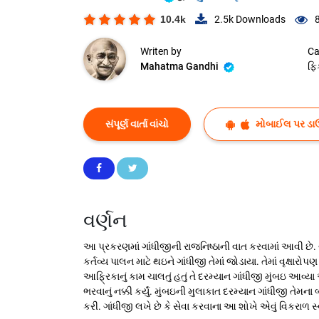
10.4k
2.5k
Downloads
Writen by
Ca
Mahatma Gandhi
ફિ
સંપૂર્ણ વાર્તા વાંચો
મોબાઈલ પર ડા
વર્ણન
આ પ્રકરણમાં ગાંધીજીની રાજનિષ્ઠાની વાત કરવામાં આવી છે. 
કર્તવ્ય પાલન માટે થઇને ગાંધીજી તેમાં જોડાયા. તેમાં વૃક્ષાર
આફ્રિકાનું કામ ચાલતું હતું તે દરમ્યાન ગાંધીજી મુંબઇ આવ્
ભરવાનું નક્કી કર્યું. મુંબઇની મુલાકાત દરમ્યાન ગાંધીજી તે
કરી. ગાંધીજી લખે છે કે સેવા કરવાના આ શોખે એવું વિકરાળ સ્