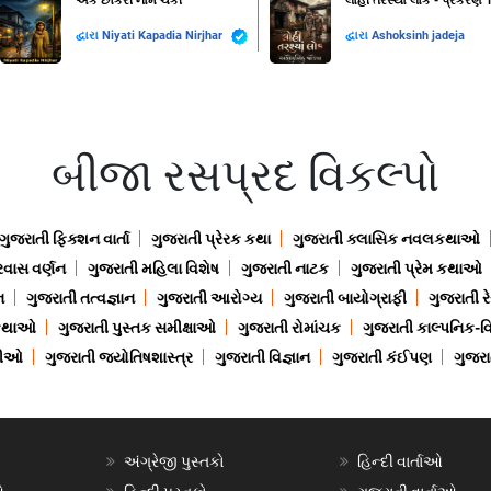
એક છોકરી નામે ચકી
લોહી તરસ્યા લોક - પ્રકરણ 
દ્વારા
Niyati Kapadia Nirjhar
દ્વારા
Ashoksinh jadeja
બીજા રસપ્રદ વિકલ્પો
ગુજરાતી ફિક્શન વાર્તા
ગુજરાતી પ્રેરક કથા
ગુજરાતી ક્લાસિક નવલકથાઓ
રવાસ વર્ણન
ગુજરાતી મહિલા વિશેષ
ગુજરાતી નાટક
ગુજરાતી પ્રેમ કથાઓ
ન
ગુજરાતી તત્વજ્ઞાન
ગુજરાતી આરોગ્ય
ગુજરાતી બાયોગ્રાફી
ગુજરાતી ર
 કથાઓ
ગુજરાતી પુસ્તક સમીક્ષાઓ
ગુજરાતી રોમાંચક
ગુજરાતી કાલ્પનિક-વિ
ાણીઓ
ગુજરાતી જ્યોતિષશાસ્ત્ર
ગુજરાતી વિજ્ઞાન
ગુજરાતી કંઈપણ
ગુજરાત
અંગ્રેજી પુસ્તકો
હિન્દી વાર્તાઓ