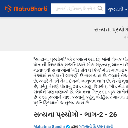
ગુજરાતી
સત્યના પ્રયોગો
હ
"સત્યના પ્રયોગો" એક આત્મકથા છે, જેમાં લેખક પોત
પોતાની નિષ્કલંક રાજનિષ્ઠાને મોટા મહત્ત્વનું માન
નાતાલની સભાઓમાં 'ગૉડ સેવ ધ કિંગ' ગીત ગાવામાં ભ
તેઓમાં સંકોચની લાગણી ઉત્પન્ન થાય છે. જ્યારે તે
છે, ત્યારે તેમને તેમાં દંભનો અનુભવ થાય છે. તેઓ વૃક
છે, પરંતુ તેમણે પોતાનું ઝાડ વાવ્યું. ઉપરાંત, 'ગૉડ સ
સંઘર્ષને પણ વર્ણવ્યો છે. લેખકના મિત્ર દા. બૂથ સાથેન
છે કે શત્રુઓને નાશ કરવાનું કહેવું અહિંસક માનવતા 
પ્રતિક્રિયાનો અનુભવ થાય છે.
સત્યના પ્રયોગો - ભાગ-2 - 26
Mahatma Gandhi
દ્વારા
ગુજરાતી ફિક્શન વાર્તા