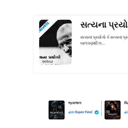
સત્યના પ્રય
Novels
સત્યના પ્રયોગો કે સત્યના પ
બાળપણથી લ...
ભ્રમજાળ
બિ
દ્વારા
Rupen Patel
દ્વ