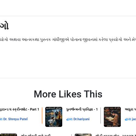
ોગો
્રયોગો અથવા આત્મકથા પુસ્તક ગાંધીજીએ પોતાના જીવનમાં કરેલા પ્રયોગો અને મેળ
More Likes This
હાઇન્ડ ધ સ્ક્રીનશોટ - Part 1
પુનર્જન્મની પ્રતિજ્ઞા - 1
અધુરા પ
ારા
Dr. Shreya Patel
દ્વારા
Dr.hariyani
દ્વારા
ja