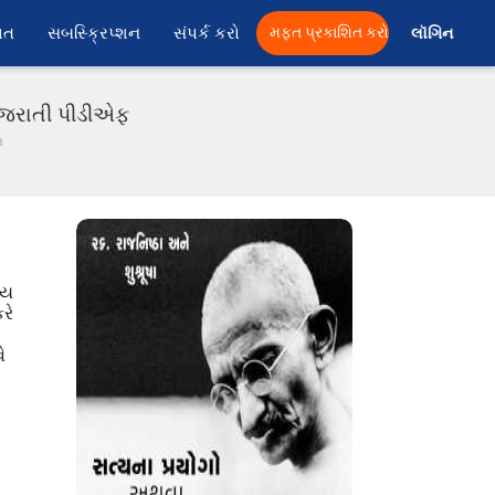
ાત
સબસ્ક્રિપ્શન
સંપર્ક કરો
મફત પ્રકાશિત કરો
લૉગિન 
 ગુજરાતી પીડીએફ
ા
ાય
રે
ે