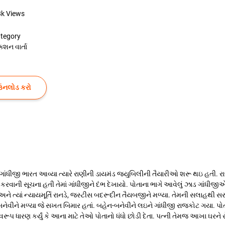
8k
Views
tegory
ક્શન વાર્તા
ઉનલોડ કરો
ગાંધીજી ભારત આવ્યા ત્યારે રાણીની ડાયમંડ જ્યુબિલીની તૈયારીઓ શરૂ થઇ હતી. રા
ોપણ કરવાની સૂચના હતી તેમાં ગાંધીજીને દંભ દેખાયો. પોતાના ભાગે આવેલું ઝાડ ગાંધીજીએ
યા અને ત્યાં ન્યાયમૂર્તિ રાનડે, જસ્ટીસ બદરૂદીન તૈયબજીને મળ્યા. તેમની સલાહથી
મના બનેવીને મળ્યા જે સખત બિમાર હતાં. બહેન-બનેવીને લઇને ગાંધીજી રાજકોટ ગયા. પ
વરૂપ ધારણ કર્યું કે આના માટે તેઓ પોતાનો ધંધો છોડી દેતા. પત્ની તેમજ આખા ઘરને ર