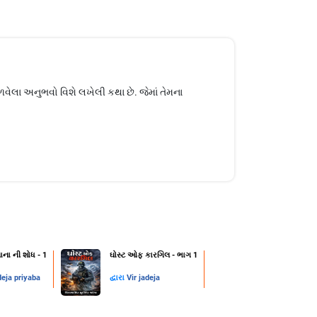
વેલા અનુભવો વિશે લખેલી કથા છે. જેમાં તેમના
ાના ની શોધ - 1
ઘોસ્ટ ઓફ કારગિલ - ભાગ 1
deja priyaba
દ્વારા
Vir jadeja