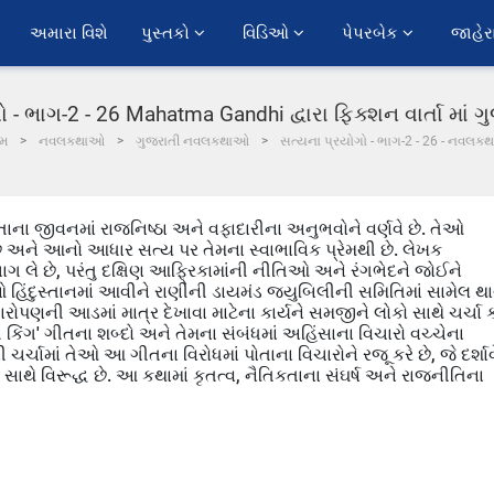
અમારા વિશે
પુસ્તકો 
વિડિઓ 
પેપરબેક 
જાહેર
 - ભાગ-2 - 26 Mahatma Gandhi દ્વારા ફિક્શન વાર્તા માં
ોમ
નવલકથાઓ
ગુજરાતી નવલકથાઓ
સત્યના પ્રયોગો - ભાગ-2 - 26 - નવલકથ
ાના જીવનમાં રાજનિષ્ઠા અને વફાદારીના અનુભવોને વર્ણવે છે. તેઓ
તા છે અને આનો આધાર સત્ય પર તેમના સ્વાભાવિક પ્રેમથી છે. લેખક
ાગ લે છે, પરંતુ દક્ષિણ આફ્રિકામાંની નીતિઓ અને રંગભેદને જોઈને
ઓ હિંદુસ્તાનમાં આવીને રાણીની ડાયમંડ જ્યુબિલીની સમિતિમાં સામેલ થ
્ષારોપણની આડમાં માત્ર દેખાવા માટેના કાર્યને સમજીને લોકો સાથે ચર્ચા ક
ેવ ધ કિંગ' ગીતના શબ્દો અને તેમના સંબંધમાં અહિંસાના વિચારો વચ્ચેના
ી ચર્ચામાં તેઓ આ ગીતના વિરોધમાં પોતાના વિચારોને રજૂ કરે છે, જે દર્શાવ
સાથે વિરૂદ્ધ છે. આ કથામાં કૃતત્વ, નૈતિકતાના સંઘર્ષ અને રાજનીતિના