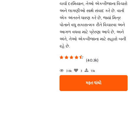
ચર્ચા દરમિયાન, તેઓ એકબીજાના વિચારો
અને લાગણીઓ સાથે સંવાદ કરે છે. વાર્તા
એક અંતરને ધારણ કરે છે, જ્યાં મિત્ર
પોતાને વધુ સકારાત્મક રીતે વિચારવા અને
આગળ વધવા માટે પ્રેરણા આપે છે, અને
અંતે, તેઓ એકબીજાના માટે સહારો બની
રહે છે.
(40.3k)
3.6k
3
1.1k
મફત વાંચો