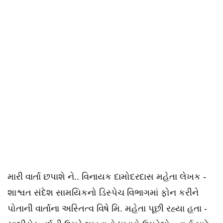
મારી વાર્તા છપાશે ને.. વિનાયક દામોદરદાસ મહેતા લેખક -
શાશ્વત સંદેશ સામયિકનો ડિસ્પેચ વિભાગમાં ફોન કરીને
પોતાની વાર્તાના અસ્તિત્વ વિષે મિ. મહેતા પૂછી રહ્યા હતા -