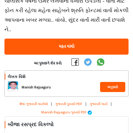
ચાલીસેક વર્ષની ઉમરે લખવાનો ધખારો ઉપડેલો - વાર્તા માટે
ફોન કરી રહેલા મહેતા સાહેબને શ્રુતિ ફોન્ટમાં વાર્તા મોકલી
આપવાના ખબર મળ્યા.. વાંચો, સુંદર વાર્તા મારી વાર્તા છપાશે
ને..
મફત વાંચો
આ પુસ્તકને શેર કરો:
લેખક વિશે
અનુસરો
Manish Rajyaguru
શ્રેષ્ઠ ગુજરાતી વાર્તાઓ
|
ગુજરાતી પુસ્તકો PDF
|
ગુજરાતી વાર્તા
|
Manish Rajyaguru પુસ્તકો PDF
બીજા રસપ્રદ વિકલ્પો