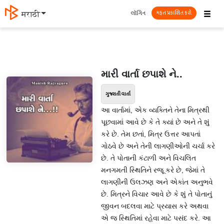
☰
લૉગિન
मराठी
મફત પ્રકાશિત કરો
મારી વાર્તા છપાશે ને..
ગુજરાતી વાર્તા
આ વાર્તામાં, એક વ્યક્તિને તેના મિત્રથી
પૂછવામાં આવે છે કે તે ક્યાં છે અને તે શું
કરે છે. તેમ છતાં, મિત્ર ઉત્તર આપતાં
ગોઠવે છે અને તેની લાગણીઓની ચર્ચા કરે
છે. તે પોતાની કંટાળી અને વિચલિત
મનગમતી સ્થિતિને રજૂ કરે છે, જેમાં તે
લાગણીની ઉલઝણ અને એકાંત અનુભવે
છે. મિત્રને વિચાર આવે છે કે શું તે પોતાનું
જીવન બદલવા માટે પ્રયાસ કરે અથવા
એ જ સ્થિતિમાં રહેવા માટે પસંદ કરે. આ