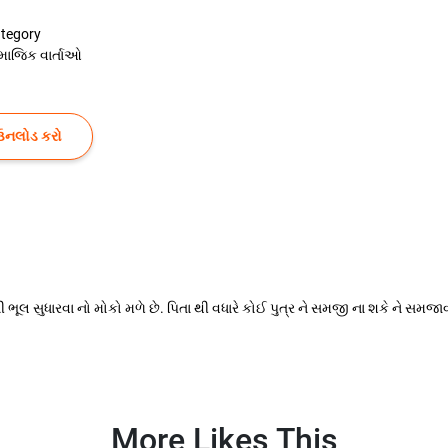
tegory
માજિક વાર્તાઓ
ઉનલોડ કરો
ની ભૂલ સુધારવા નો મોકો મળે છે. પિતા થી વધારે કોઈ પુત્ર ને સમજી ના શકે ને સમજા
More Likes This