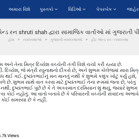
અમારા વિશે
પુસ્તકો 
વિડિઓ 
પેપરબેક 
જાહેર
ન્ડ રન shruti shah દ્વારા સામાજિક વાર્તાઓ માં ગુજરાતી 
હોમ
નવલકથાઓ
ગુજરાતી નવલકથાઓ
હીટ એન્ડ રન - નવલકથા
 અને તેના મિત્ર દિવ્યેશ વચ્ચેની તંગી વિશે ચર્ચા કરી રહ્યા છે.
ીં. દિવ્યેશ, જે મંત્રી રઘુનાથનો દીકરો છે, અને શુભમ કોલેજમાં સારા મિત્
ઈ ગઈ. દુષ્યંતભાઈનું મન માનતું નથી કે શુભમે કશુંક ખોટું કર્યું હશે,
ળે છે. શુભમ સાથે વાત કરવા માટે દુષ્યંતભાઈ તેના રૂમમાં જતા છે, પરંતુ
 નથી. દુષ્યંતભાઈ પુછે છે કે તે અકસ્માત દરમિયાન શું થયું, જયારે શુભમ
્ય કોઈ નહોતું. આ વાતો બતાવે છે કે પરિવારની વચ્ચેની સંવાદના અભાવે
 કોઈ સમસ્યા છે કે નહીં.
5.7k
Views