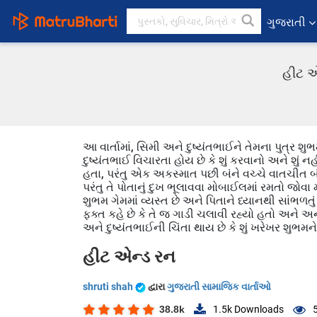
ગુજરાતી
હીટ એ
આ વાર્તામાં, સિમી અને દુષ્યંતભાઈને તેમના પુત્ર શુભમ
દુષ્યંતભાઈ વિચારતા હોય છે કે શું કરવાનો અને શું નહ
હતા, પરંતુ એક અકસ્માત પછી બંને વચ્ચે વાતચીત બંધ થ
પરંતુ તે પોતાનું દુખ ભૂલાવવા મોબાઈલમાં રમતો જોવા મ
શુભમ ગેમમાં વ્યસ્ત છે અને પિતાને ધ્યાનથી સાંભળતું
ફક્ત કહે છે કે તે જ ગાડી ચલાવી રહ્યો હતો અને અન
અને દુષ્યંતભાઈની ચિંતા થાય છે કે શું ખરેખર શુભમને
હીટ એન્ડ રન
shruti shah
દ્વારા
ગુજરાતી સામાજિક વાર્તાઓ
38.8k
1.5k
Downloads