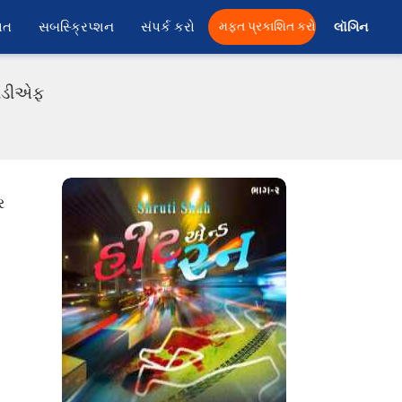
ાત
સબસ્ક્રિપ્શન
સંપર્ક કરો
મફત પ્રકાશિત કરો
લૉગિન 
પીડીએફ
ર