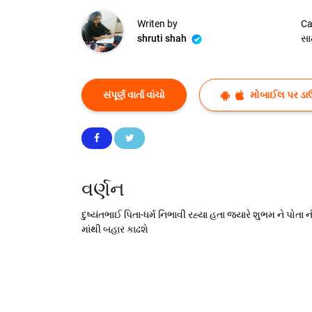
Writen by
Ca
shruti shah
સા
સંપૂર્ણ વાર્તા વાંચો
મોબાઈલ પર ડા
વર્ણન
દુષ્યંતભાઈ પિતા-ધર્મ નિભાવી રહ્યા હતા જયારે શુભમ ને પોતા 
માંથી બહાર કાઢશે