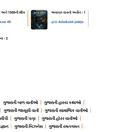
ન્ટ અને 1500ની શીખ
અવાવરુ વાવનો અતીત - 1
var Ali
દ્વારા
Ashoksinh jadeja
ના - 2
ગુજરાતી બાળ વાર્તાઓ
ગુજરાતી હાસ્ય કથાઓ
ગુજરાતી જાસૂસી વાર્તા
ગુજરાતી સામાજિક વાર્તાઓ
ેસીપી
ગુજરાતી પત્ર
ગુજરાતી હૉરર વાર્તાઓ
જ્ઞાન
ગુજરાતી બિઝનેસ
ગુજરાતી રમતગમત