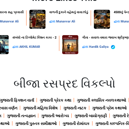
રવારના સહ પ્રવાસી
વાળની દુકાને વહેમનું વાવાઝોડું
4500નું પે
Munavvar Ali
દ્વારા
Munavvar Ali
દ્વારા
Munav
સંબંધો ના ડિપ્લોમેટ કિશન કાકા - 2
ગીતા - સવાલ તમારા જવાબ શ્રીકૃષ્ણ
દ્વારા
AKHIL KUMAR
દ્વારા
Hardik Galiya
બીજા રસપ્રદ વિકલ્પો
ગુજરાતી ફિક્શન વાર્તા
ગુજરાતી પ્રેરક કથા
ગુજરાતી ક્લાસિક નવલકથાઓ
રવાસ વર્ણન
ગુજરાતી મહિલા વિશેષ
ગુજરાતી નાટક
ગુજરાતી પ્રેમ કથાઓ
ન
ગુજરાતી તત્વજ્ઞાન
ગુજરાતી આરોગ્ય
ગુજરાતી બાયોગ્રાફી
ગુજરાતી ર
 કથાઓ
ગુજરાતી પુસ્તક સમીક્ષાઓ
ગુજરાતી રોમાંચક
ગુજરાતી કાલ્પનિક-વિ