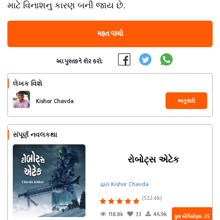
માટે વિનાશનુ કારણ બની જાય છે.
મફત વાંચો
આ પુસ્તકને શેર કરો:
લેખક વિશે
અનુસરો
Kishor Chavda
સંપૂર્ણ નવલકથા
રોબોટ્સ એટેક
દ્વારા Kishor Chavda
(522.4k)
118.8k
33
46.9k
કુલ એપિસોડ્સ : 25