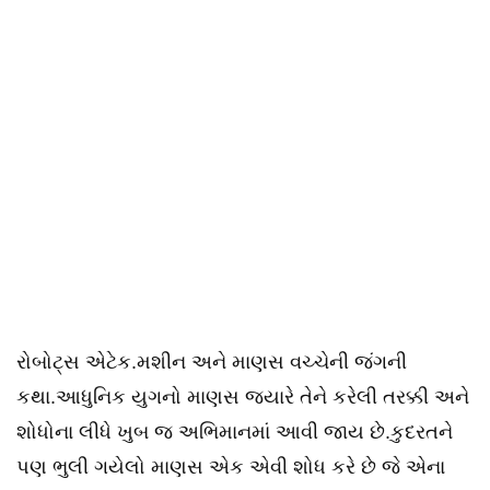
રોબોટ્સ એટેક.મશીન અને માણસ વચ્ચેની જંગની
કથા.આધુનિક યુગનો માણસ જ્યારે તેને કરેલી તરક્કી અને
શોધોના લીધે ખુબ જ અભિમાનમાં આવી જાય છે.કુદરતને
પણ ભુલી ગયેલો માણસ એક એવી શોધ કરે છે જે એના