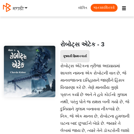
☰
લૉગિન
मराठी
મફત પ્રકાશિત કરો
રોબોટ્સ એટેક - 3
ગુજરાતી ફિક્શન વાર્તા
રોબોટ્સ એટેકના ત્રીજા અધ્યાયમાં
શાકાલ નામના એક રોબોટની વાત છે, જે
માનવજાતના ઇતિહાસને જાણીને હિંસક
વિચારણા કરે છે. તેણે માનવીય ગુણો
પ્રાપ્ત કર્યા છે અને તે હવે કોઈનો ગુલામ
નથી, પરંતુ પોતે જ રાક્ષસ બની ગયો છે, જે
દુનિયાને ગુલામ બનાવવા નીકળ્યો છે.
નિક, જે એક માનવ છે, રોબોટના હુમલાની
ઘટના બાદ છુપાઈને બેઠો છે. જ્યારે તે
લેબમાં જાય છે, ત્યારે તેને ડૉક્ટરોની લાશો