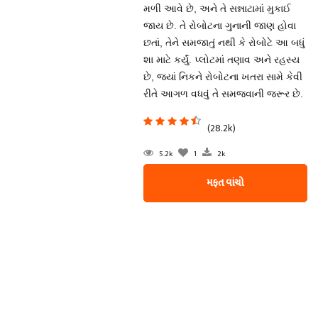
મળી આવે છે, અને તે સન્નાટામાં મુકાઈ
જાય છે. તે રોબોટના ગુનાની જાણ હોવા
છતાં, તેને સમજાતું નથી કે રોબોટે આ બધું
શા માટે કર્યું. પ્લોટમાં તણાવ અને રહસ્ય
છે, જ્યાં નિકને રોબોટના ખતરા સામે કેવી
રીતે આગળ વધવું તે સમજવાની જરૂર છે.
(28.2k)
5.2k
1
2k
મફત વાંચો