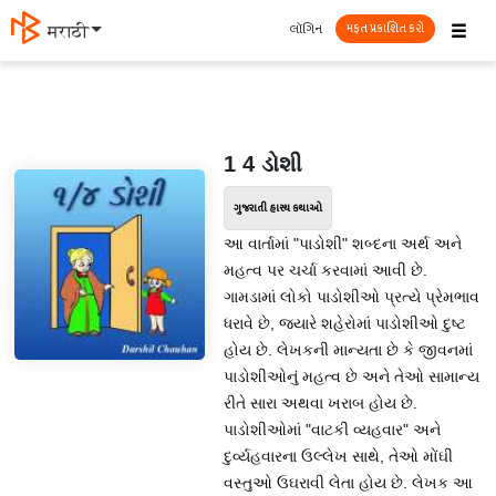
☰
લૉગિન
मराठी
મફત પ્રકાશિત કરો
1 4 ડોશી
ગુજરાતી હાસ્ય કથાઓ
આ વાર્તામાં "પાડોશી" શબ્દના અર્થ અને
મહત્વ પર ચર્ચા કરવામાં આવી છે.
ગામડામાં લોકો પાડોશીઓ પ્રત્યે પ્રેમભાવ
ધરાવે છે, જ્યારે શહેરોમાં પાડોશીઓ દુષ્ટ
હોય છે. લેખકની માન્યતા છે કે જીવનમાં
પાડોશીઓનું મહત્વ છે અને તેઓ સામાન્ય
રીતે સારા અથવા ખરાબ હોય છે.
પાડોશીઓમાં "વાટકી વ્યહવાર" અને
દુર્વ્યહવારના ઉલ્લેખ સાથે, તેઓ મોંઘી
વસ્તુઓ ઉઘરાવી લેતા હોય છે. લેખક આ