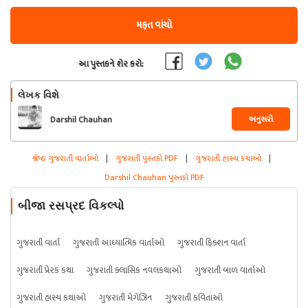
મફત વાંચો
આ પુસ્તકને શેર કરો:
લેખક વિશે
અનુસરો
Darshil Chauhan
શ્રેષ્ઠ ગુજરાતી વાર્તાઓ
|
ગુજરાતી પુસ્તકો PDF
|
ગુજરાતી હાસ્ય કથાઓ
|
Darshil Chauhan પુસ્તકો PDF
બીજા રસપ્રદ વિકલ્પો
ગુજરાતી વાર્તા
ગુજરાતી આધ્યાત્મિક વાર્તાઓ
ગુજરાતી ફિક્શન વાર્તા
ગુજરાતી પ્રેરક કથા
ગુજરાતી ક્લાસિક નવલકથાઓ
ગુજરાતી બાળ વાર્તાઓ
ગુજરાતી હાસ્ય કથાઓ
ગુજરાતી મેગેઝિન
ગુજરાતી કવિતાઓ