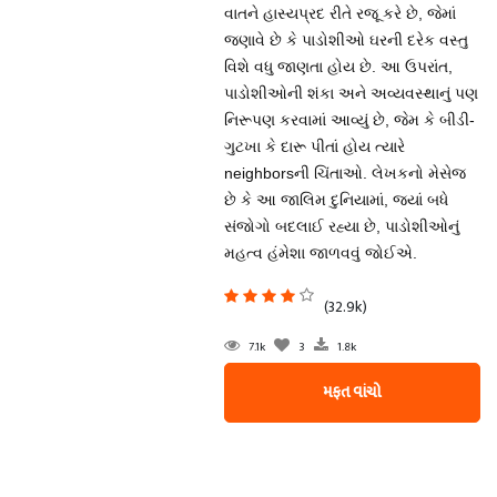
વાતને હાસ્યપ્રદ રીતે રજૂ કરે છે, જેમાં
જણાવે છે કે પાડોશીઓ ઘરની દરેક વસ્તુ
વિશે વધુ જાણતા હોય છે. આ ઉપરાંત,
પાડોશીઓની શંકા અને અવ્યવસ્થાનું પણ
નિરૂપણ કરવામાં આવ્યું છે, જેમ કે બીડી-
ગુટખા કે દારૂ પીતાં હોય ત્યારે
neighborsની ચિંતાઓ. લેખકનો મેસેજ
છે કે આ જાલિમ દુનિયામાં, જ્યાં બધે
સંજોગો બદલાઈ રહ્યા છે, પાડોશીઓનું
મહત્વ હંમેશા જાળવવું જોઈએ.
(32.9k)
7.1k
3
1.8k
મફત વાંચો