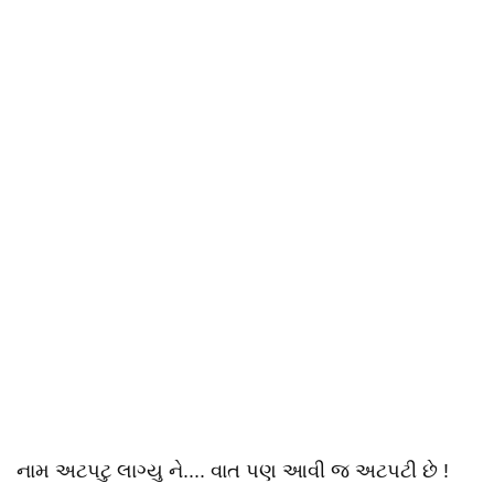
નામ અટપટુ લાગ્યુ ને.... વાત પણ આવી જ અટપટી છે !