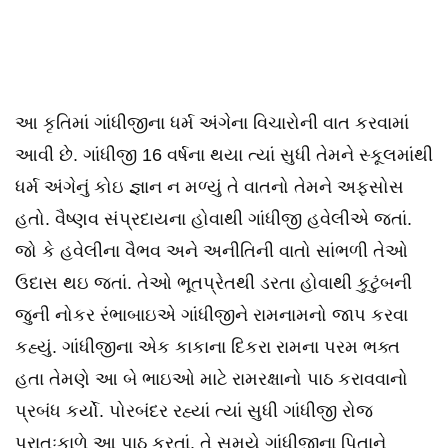
આ કૃતિમાં ગાંધીજીના ધર્મ અંગેના વિચારોની વાત કરવામાં
આવી છે. ગાંધીજી 16 વર્ષના થયા ત્યાં સુધી તેમને સ્કૂલમાંથી
ધર્મ અંગેનું કોઇ જ્ઞાન ન મળ્યું તે વાતનો તેમને અફસોસ
હતો. વૈષ્ણવ સંપ્રદાયના હોવાથી ગાંધીજી હવેલીએ જતાં.
જો કે હવેલીના વૈભવ અને અનીતિની વાતો સાંભળી તેઓ
ઉદાસ થઇ જતાં. તેઓ ભૂતપ્રેતથી ડરતા હોવાથી કુટુંબની
જુની નોકર રંભાબાઇએ ગાંધીજીને રામનામનો જાપ કરવા
કહ્યું. ગાંધીજીના એક કાકાના દિકરા રામના પરમ ભક્ત
હતા તેમણે આ બે ભાઇઓ માટે રામરક્ષાનો પાઠ કરાવવાનો
પ્રબંધ કર્યો. પોરબંદર રહ્યાં ત્યાં સુધી ગાંધીજી રોજ
પ્રાતઃકાળે આ પાઠ કરતાં. તે સમયે ગાંધીજીના પિતાને