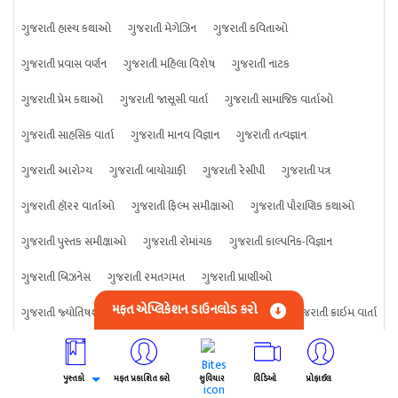
ગુજરાતી હાસ્ય કથાઓ
ગુજરાતી મેગેઝિન
ગુજરાતી કવિતાઓ
ગુજરાતી પ્રવાસ વર્ણન
ગુજરાતી મહિલા વિશેષ
ગુજરાતી નાટક
ગુજરાતી પ્રેમ કથાઓ
ગુજરાતી જાસૂસી વાર્તા
ગુજરાતી સામાજિક વાર્તાઓ
ગુજરાતી સાહસિક વાર્તા
ગુજરાતી માનવ વિજ્ઞાન
ગુજરાતી તત્વજ્ઞાન
ગુજરાતી આરોગ્ય
ગુજરાતી બાયોગ્રાફી
ગુજરાતી રેસીપી
ગુજરાતી પત્ર
ગુજરાતી હૉરર વાર્તાઓ
ગુજરાતી ફિલ્મ સમીક્ષાઓ
ગુજરાતી પૌરાણિક કથાઓ
ગુજરાતી પુસ્તક સમીક્ષાઓ
ગુજરાતી રોમાંચક
ગુજરાતી કાલ્પનિક-વિજ્ઞાન
ગુજરાતી બિઝનેસ
ગુજરાતી રમતગમત
ગુજરાતી પ્રાણીઓ
મફત એપ્લિકેશન ડાઉનલોડ કરો
ગુજરાતી જ્યોતિષશાસ્ત્ર
ગુજરાતી વિજ્ઞાન
ગુજરાતી કંઈપણ
ગુજરાતી ક્રાઇમ વાર્તા
પુસ્તકો
મફત પ્રકાશિત કરો
સુવિચાર
વિડિઓ
પ્રોફાઈલ