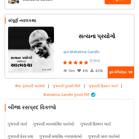
સંપૂર્ણ નવલકથા
સત્યના પ્રયોગો
દ્વારા Mahatma Gandhi
(2.9m)
1.1m
416
425k
કુલ એપિસોડ્સ : 128
શ્રેષ્ઠ ગુજરાતી વાર્તાઓ
|
ગુજરાતી પુસ્તકો PDF
|
ગુજરાતી ફિક્શન વાર્તા
|
Mahatma Gandhi પુસ્તકો PDF
બીજા રસપ્રદ વિકલ્પો
ગુજરાતી વાર્તા
ગુજરાતી આધ્યાત્મિક વાર્તાઓ
ગુજરાતી ફિક્શન વાર્તા
ગુજરાતી પ્રેરક કથા
ગુજરાતી ક્લાસિક નવલકથાઓ
ગુજરાતી બાળ વાર્તાઓ