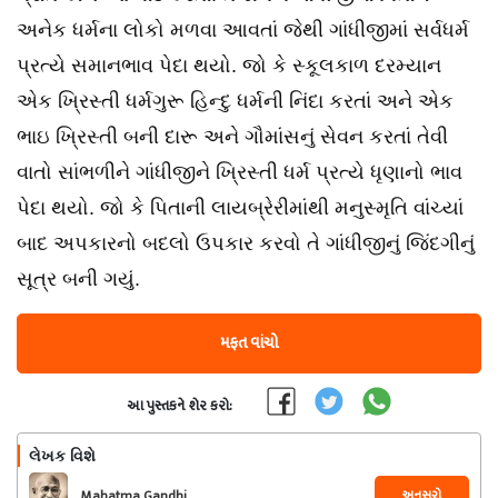
અનેક ધર્મના લોકો મળવા આવતાં જેથી ગાંધીજીમાં સર્વધર્મ
પ્રત્યે સમાનભાવ પેદા થયો. જો કે સ્કૂલકાળ દરમ્યાન
એક ખ્રિસ્તી ધર્મગુરૂ હિન્દુ ધર્મની નિંદા કરતાં અને એક
ભાઇ ખ્રિસ્તી બની દારૂ અને ગૌમાંસનું સેવન કરતાં તેવી
વાતો સાંભળીને ગાંધીજીને ખ્રિસ્તી ધર્મ પ્રત્યે ધૃણાનો ભાવ
પેદા થયો. જો કે પિતાની લાયબ્રેરીમાંથી મનુસ્મૃતિ વાંચ્યાં
બાદ અપકારનો બદલો ઉપકાર કરવો તે ગાંધીજીનું જિંદગીનું
સૂત્ર બની ગયું.
મફત વાંચો
આ પુસ્તકને શેર કરો:
લેખક વિશે
અનુસરો
Mahatma Gandhi