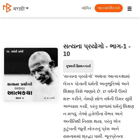
☰
લૉગિન
मराठी
મફત પ્રકાશિત કરો
સત્યના પ્રયોગો - ભાગ-1 -
10
ગુજરાતી ફિક્શન વાર્તા
‘સત્યના પ્રયોગો’ અથવા આત્મકથામાં
લેખક પોતાની ધર્મની અનુભૂતિઓ અને
શિક્ષણ વિશે જણાવે છે. છ વર્ષની ઉંમરે
શરૂ કરીને, તેમણે સોળ વર્ષની ઉંમર સુધી
અભ્યાસ કર્યો, પરંતુ શાળામાં ધર્મનું શિક્ષણ
ન મળ્યું. તેઓ હવેલીના વૈભવ અને
અનીતિથી નિરાશ થયા, પરંતુ એક
કુટુંબની જૂની નોકરનું પ્રેમ અને
રામનામમાં શ્રદ્ધા પામી. ભૂતપ્રેતના