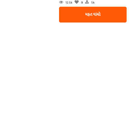
12.5k
9
5k
મફત વાંચો