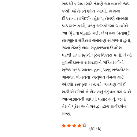
ભયથી બચવા માટે તેમણે રામનામનો જપ
કર્યો, જે તેમને શાંતિ આપી. કાકાના
દીકરાના માર્ગદર્શન હેઠળ, તેમણે રામરક્ષા
પાઠ શરૂ કર્યો, પરંતુ રાજકોટમાં આવીને
આ ક્રિયા ભૂંસાઈ ગઈ. લેખકના પિતાશ્રી
રામજીના મંદિરમાં રામાયણ સાંભળતા હતા,
જ્યાં તેમણે લાધા મહારાજના ઉપદેશ
પરથી રામાયણનો પ્રેમ વિકાસ કર્યો. તેઓ
તુલસીદાસના રામાયણને ભક્તિમાર્ગનો
શ્રેષ્ઠ ગ્રંથ માનતા હતા, પરંતુ રાજકોટમાં
ભાગવત વાંચનનો અનુભવ તેમના માટે
એટલો રસપ્રદ ન રહ્યો. આપણે જોઈ
શકીએ છીએ કે લેખકનું જીવન ધર્મ અને
આત્મજ્ઞાનની શોધમાં પસાર થયું, જ્યાં
તેમને પ્રેમ અને શ્રદ્ધા દ્વારા માર્ગદર્શન
મળ્યું.
(61.4k)