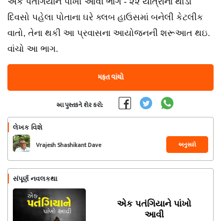
એક પતંગિયાને પાંખો આવી ભાગ - ૨૨ યાત્રાના થોડા
દિવસો પહેલા પોતાના ઘરે ક્લબ હાઉસમાં બનેલી કેટલીક
વાતો, તેના થકી આ પ્રવાસના આયોજનની શરૂઆત થઇ.
વાંચો આ ભાગ.
મફત વાંચો
આ પુસ્તકને શેર કરો:
લેખક વિશે
અનુસરો
Vrajesh Shashikant Dave
સંપૂર્ણ નવલકથા
એક પતંગિયાને પાંખો
આવી