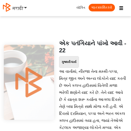
☰
લૉગિન
मराठी
મફત પ્રકાશિત કરો
એક પતંગિયાને પાંખો આવી -
22
ગુજરાતી વાર્તા
આ વાર્તામાં, નીરજા તેના મમ્મી-પપ્પા,
મિત્ર જીત અને અન્ય લોકોને યાદ કરતી
છે અને કલબ હાઉસમાં વિતેલી મજા
ભરેલી ક્ષણોને યાદ કરે છે. તેને યાદ આવે
છે કે યાત્રા શરૂ કર્યાના આગલા દિવસે
તેણે બધા મિત્રો સાથે મોજ કરી હતી. એ
દિવસો દરમિયાન, પપ્પા અને ભરત અંકલ
ક્લબ હાઉસમાં ગયા હતા, જ્યાં તેઓએ
કેટલાક અજાણ્યા લોકોને મળ્યા. એક