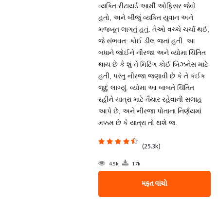
વ્યક્તિ રીટાયર્ડ આર્મી ઓફિસર જેવો
હતો, અને બીજું વ્યક્તિ યુવાન અને
મજબૂત લાગતું હતું. તેઓ વચ્ચે ચર્ચા થઈ,
જે સંભવત: કોઈ ડીલ જતાં હતી. આ
બધાને જોઈને નીરજા અને વ્યોમા ચિંતિત
થાય છે કે શું તે મિટિંગ કોઈ બિઝનેસ માટે
હતી, પરંતુ નીરજા જણાવી છે કે તે કંઈક
જુદું લાગ્યું. વ્યોમા આ બાબતે ચિંતિત
રહીને યાત્રા માટે તૈયાર રહેવાની સલાહ
આપે છે, અને નીરજા પોતાના નિર્ણયમાં
મક્કમ છે કે યાત્રા તો થશે જ.
(25.3k)
4.5k
1.7k
મફત વાંચો