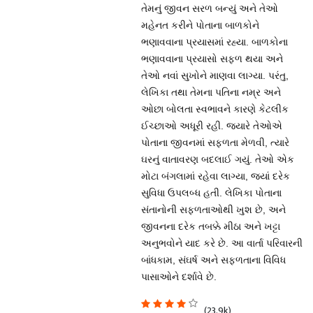
તેમનું જીવન સરળ બન્યું અને તેઓ
મહેનત કરીને પોતાના બાળકોને
ભણાવવાના પ્રયાસમાં રહ્યા. બાળકોના
ભણાવવાના પ્રયાસો સફળ થયા અને
તેઓ નવાં સુખોને માણવા લાગ્યા. પરંતુ,
લેખિકા તથા તેમના પતિના નમ્ર અને
ઓછા બોલતા સ્વભાવને કારણે કેટલીક
ઈચ્છાઓ અધૂરી રહી. જ્યારે તેઓએ
પોતાના જીવનમાં સફળતા મેળવી, ત્યારે
ઘરનું વાતાવરણ બદલાઈ ગયું. તેઓ એક
મોટા બંગલામાં રહેવા લાગ્યા, જ્યાં દરેક
સુવિધા ઉપલબ્ધ હતી. લેખિકા પોતાના
સંતાનોની સફળતાઓથી ખુશ છે, અને
જીવનના દરેક તબક્કે મીઠા અને ખટ્ટા
અનુભવોને યાદ કરે છે. આ વાર્તા પરિવારની
બાંધકામ, સંઘર્ષ અને સફળતાના વિવિધ
પાસાઓને દર્શાવે છે.
(23.9k)