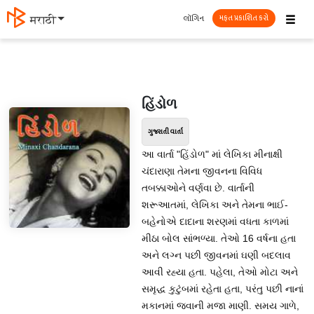
☰
લૉગિન
मराठी
મફત પ્રકાશિત કરો
હિંડોળ
ગુજરાતી વાર્તા
આ વાર્તા "હિંડોળ" માં લેખિકા મીનાક્ષી
ચંદારાણા તેમના જીવનના વિવિધ
તબક્કાઓને વર્ણવા છે. વાર્તાની
શરૂઆતમાં, લેખિકા અને તેમના ભાઈ-
બહેનોએ દાદાના શરણમાં વધતા કાળમાં
મીઠા બોલ સાંભળ્યા. તેઓ 16 વર્ષના હતા
અને લગ્ન પછી જીવનમાં ઘણી બદલાવ
આવી રહ્યા હતા. પહેલા, તેઓ મોટા અને
સમૃદ્ધ કુટુંબમાં રહેતા હતા, પરંતુ પછી નાનાં
મકાનમાં જવાની મજા માણી. સમય ગાળે,