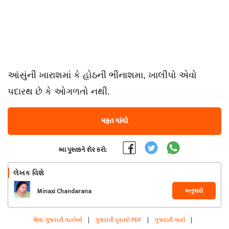
આંસુંની ખારાશમાં કે હોઠની ભીનાશમા, ખાલીપો એવો
પદારથ છે કે ઓગળતો નથી.
મફત વાંચો
આ પુસ્તકને શેર કરો:
લેખક વિશે
અનુસરો
Minaxi Chandarana
શ્રેષ્ઠ ગુજરાતી વાર્તાઓ
|
ગુજરાતી પુસ્તકો PDF
|
ગુજરાતી વાર્તા
|