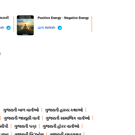
્માસમી
Positive Energy - Negative Energy
ish
દ્વારા
Ashish
l
ગુજરાતી બાળ વાર્તાઓ
ગુજરાતી હાસ્ય કથાઓ
ગુજરાતી જાસૂસી વાર્તા
ગુજરાતી સામાજિક વાર્તાઓ
ેસીપી
ગુજરાતી પત્ર
ગુજરાતી હૉરર વાર્તાઓ
જ્ઞાન
ગુજરાતી બિઝનેસ
ગુજરાતી રમતગમત