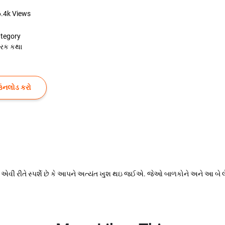
6.4k
Views
tegory
રેરક કથા
ઉનલોડ કરો
એવી રીતે સ્પર્શે છે કે આપને અત્યંત ખુશ થઇ જઈએ. જેઓ બાળકોને અને આ બે લે