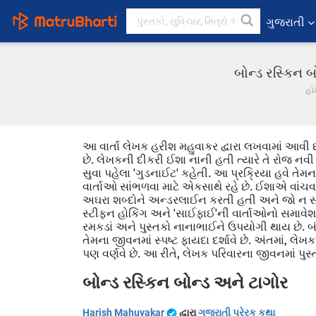
ગુજરાતી
બોન્ડ રસ્કિન 
હો
આ વાર્તા લેખક હરીશ મહુવાકર દ્વારા લખવામાં આવી છ
છે. લેખકની દીકરી ઈશા નાની હતી ત્યારે તે રોજ નવી 
સુવા પહેલા 'ગુડનાઈટ' કહેતી. આ પ્રક્રિયા હવે તેમન
વાર્તાઓ સાંભળવા માટે એકસાથે રહે છે. ઈશાએ વાંચવાનું
અઘરા શબ્દોને અન્ડરલાઈન કરતી હતી અને જો ન સમજાય
સ્ટીફન હોકિંગ અને 'સાઈફાઈ'ની વાર્તાઓનો સમાવેશ થ
રમકડાં અને પુસ્તકો નાનાભાઈને ઉપયોગી થાય છે. બં
તેમના જીવનમાં સ્પષ્ટ ફાયદા દર્શાવે છે. અંતમાં,
પણ વર્ણવે છે. આ રીતે, લેખક પરિવારના જીવનમાં પુસ
બોન્ડ રસ્કિન બોન્ડ અને ટાગોર
Harish Mahuvakar
દ્વારા
ગુજરાતી પ્રેરક કથા