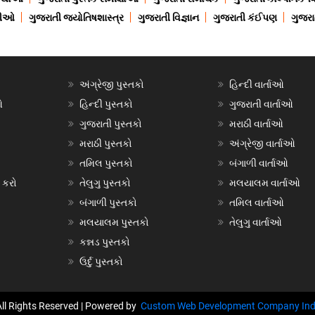
ાણીઓ
ગુજરાતી જ્યોતિષશાસ્ત્ર
ગુજરાતી વિજ્ઞાન
ગુજરાતી કંઈપણ
ગુજરાત
અંગ્રેજી પુસ્તકો
હિન્દી વાર્તાઓ
ઓ
હિન્દી પુસ્તકો
ગુજરાતી વાર્તાઓ
ગુજરાતી પુસ્તકો
મરાઠી વાર્તાઓ
મરાઠી પુસ્તકો
અંગ્રેજી વાર્તાઓ
તમિલ પુસ્તકો
બંગાળી વાર્તાઓ
 કરો
તેલુગુ પુસ્તકો
મલયાલમ વાર્તાઓ
બંગાળી પુસ્તકો
તમિલ વાર્તાઓ
મલયાલમ પુસ્તકો
તેલુગુ વાર્તાઓ
કન્નડ પુસ્તકો
ઉર્દુ પુસ્તકો
All Rights Reserved | Powered by
Custom Web Development Company Ind