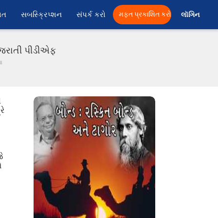
ાત
સબસ્ક્રિપ્શન
સંપર્ક કરો
મફત પ્રકાશિત કરો
લૉગિન 
ગુજરાતી પીડીએફ
ા
ે
રે
ે
ઓ