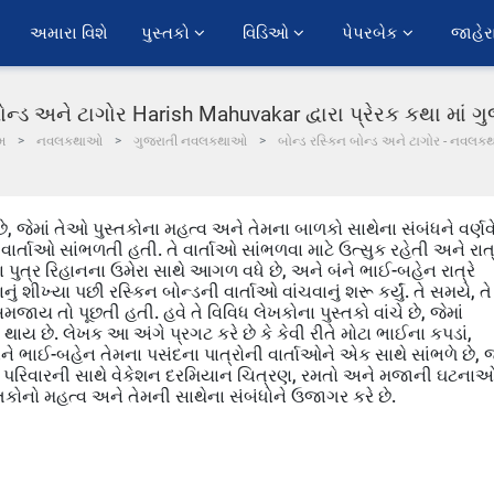
અમારા વિશે
પુસ્તકો 
વિડિઓ 
પેપરબેક 
જાહેર
બોન્ડ અને ટાગોર Harish Mahuvakar દ્વારા પ્રેરક કથા માં 
મ
નવલકથાઓ
ગુજરાતી નવલકથાઓ
બોન્ડ રસ્કિન બોન્ડ અને ટાગોર - નવલકથ
ે, જેમાં તેઓ પુસ્તકોના મહત્વ અને તેમના બાળકો સાથેના સંબંધને વર્ણવ
વાર્તાઓ સાંભળતી હતી. તે વાર્તાઓ સાંભળવા માટે ઉત્સુક રહેતી અને રાત્
ા પુત્ર રિહાનના ઉમેરા સાથે આગળ વધે છે, અને બંને ભાઈ-બહેન રાત્રે
 શીખ્યા પછી રસ્કિન બોન્ડની વાર્તાઓ વાંચવાનું શરૂ કર્યું. તે સમયે, તે
 તો પૂછતી હતી. હવે તે વિવિધ લેખકોના પુસ્તકો વાંચે છે, જેમાં
ાય છે. લેખક આ અંગે પ્રગટ કરે છે કે કેવી રીતે મોટા ભાઈના કપડાં,
ને ભાઈ-બહેન તેમના પસંદના પાત્રોની વાર્તાઓને એક સાથે સાંભળે છે, જ
 લેખક પરિવારની સાથે વેકેશન દરમિયાન ચિત્રણ, રમતો અને મજાની ઘટના
્તકોનો મહત્વ અને તેમની સાથેના સંબંધોને ઉજાગર કરે છે.