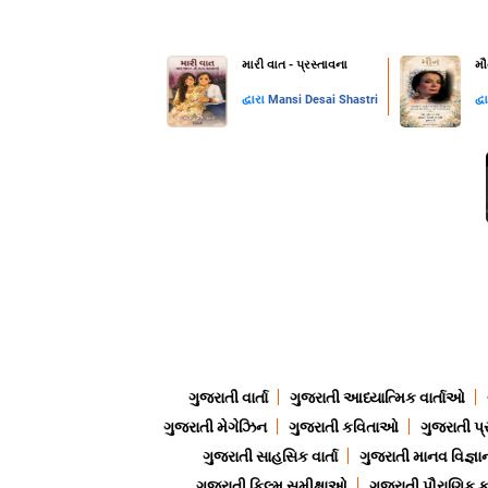
મારી વાત - પ્રસ્તાવના
મૌ
દ્વારા
Mansi Desai Shastri
દ્વ
ગુજરાતી વાર્તા
ગુજરાતી આધ્યાત્મિક વાર્તાઓ
ગુજરાતી મેગેઝિન
ગુજરાતી કવિતાઓ
ગુજરાતી પ્
ગુજરાતી સાહસિક વાર્તા
ગુજરાતી માનવ વિજ્ઞા
ગુજરાતી ફિલ્મ સમીક્ષાઓ
ગુજરાતી પૌરાણિક