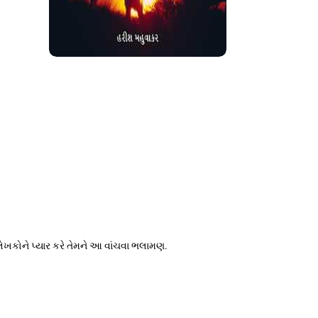
ખકોને પ્યાર કરે તેમને આ વાંચવા ભલામણ.