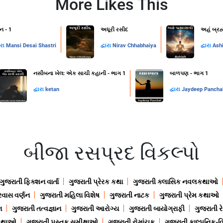
More Likes This
ન - 1
અધૂરી રસીદ
અહં બ્રહ
ારા
Mansi Desai Shastri
દ્વારા
Nirav Chhabhaiya
દ્વારા
Ash
નસીબના ખેલ: એક સાચી કહાની - ભાગ 1
બાળપણ - ભાગ 1
દ્વારા
ketan
દ્વારા
Jaydeep Pancha
બીજા રસપ્રદ વિકલ્પો
ગુજરાતી ફિક્શન વાર્તા
ગુજરાતી પ્રેરક કથા
ગુજરાતી ક્લાસિક નવલકથાઓ
રવાસ વર્ણન
ગુજરાતી મહિલા વિશેષ
ગુજરાતી નાટક
ગુજરાતી પ્રેમ કથાઓ
ન
ગુજરાતી તત્વજ્ઞાન
ગુજરાતી આરોગ્ય
ગુજરાતી બાયોગ્રાફી
ગુજરાતી ર
 કથાઓ
ગુજરાતી પુસ્તક સમીક્ષાઓ
ગુજરાતી રોમાંચક
ગુજરાતી કાલ્પનિક-વિ