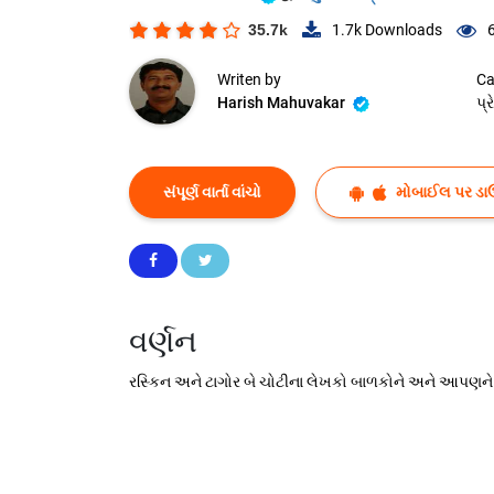
35.7k
1.7k
Downloads
Writen by
Ca
Harish Mahuvakar
પ્
સંપૂર્ણ વાર્તા વાંચો
મોબાઈલ પર ડા
વર્ણન
રસ્કિન અને ટાગોર બે ચોટીના લેખકો બાળકોને અને આપણને 