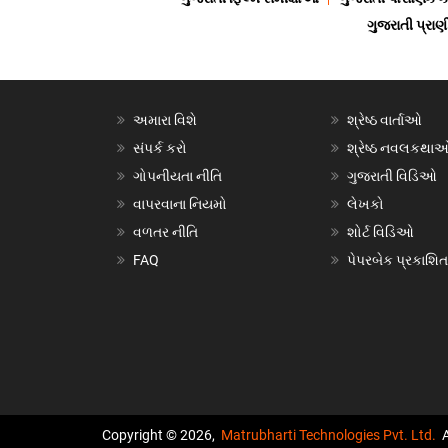
ગુજરાતી પ્ર
અમારા વિશે
શ્રેષ્ઠ વાર્તાઓ
સંપર્ક કરો
શ્રેષ્ઠ નવલકથા
ગોપનીયતા નીતિ
ગુજરાતી વિડિઓ
વાપરવાના નિયમો
લેખકો
વળતર નીતિ
શોર્ટ વિડિઓ
FAQ
પેપરબેક પ્રકાશિત
Copyright © 2026,
Matrubharti Technologies Pvt. Ltd.