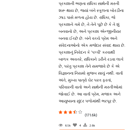
પ્રકાશની ભણતા રાધિકા સાથેની મસ્તી
શરૂ થાય છે, જ્યાં બંને સ્કૂલના બોરડીના
ઝાડ પાસે મળતા હોય છે. રાધિકા, જે
પ્રકાશને ગમે છે, તે તેને પૂછે છે કે તે શું
બનવાનો છે, અને પ્રકાશ એન્જીનીયર
બનવા ઈચ્છે છે. બંને વચ્ચે પ્રેમ અને
સંવેદનાઓનો એક મજેદાર સંવાદ થાય છે.
પ્રકાશનું નિવેદન કે 'પપ્પી' કરવાથી
બાળક અવતરે, રાધિકાને ડરીને રડવા લાગે
છે, પરંતુ પ્રકાશ તેને સમજાવે છે કે એ
વિજ્ઞાનના નિયમો મુજબ સાચું નથી. વાર્તા
અંતે, મુખ્ય પાત્રો ઘેર પરત ફરતાં,
પરિવારની વાતો અને સાથેની મસ્તીઓમાં
જોવાઈ છે. આ વાર્તા પ્રેમ, મજાક અને
આયુષ્યના સુંદર પળોમાંથી ભરપૂર છે.
(171.6k)
6.5k
4
2.6k