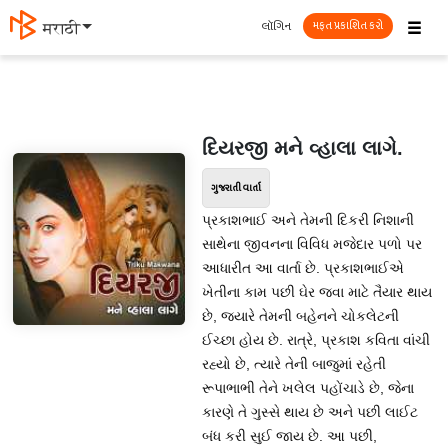
☰
લૉગિન
मराठी
મફત પ્રકાશિત કરો
દિયરજી મને વ્હાલા લાગે.
ગુજરાતી વાર્તા
પ્રકાશભાઈ અને તેમની દિકરી નિશાની
સાથેના જીવનના વિવિધ મજેદાર પળો પર
આધારીત આ વાર્તા છે. પ્રકાશભાઈએ
ખેતીના કામ પછી ઘેર જવા માટે તૈયાર થાય
છે, જયારે તેમની બહેનને ચોકલેટની
ઈચ્છા હોય છે. રાત્રે, પ્રકાશ કવિતા વાંચી
રહ્યો છે, ત્યારે તેની બાજુમાં રહેતી
રૂપાભાભી તેને ખલેલ પહોંચાડે છે, જેના
કારણે તે ગુસ્સે થાય છે અને પછી લાઈટ
બંધ કરી સુઈ જાય છે. આ પછી,