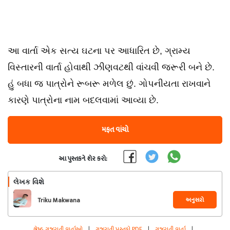
આ વાર્તા એક સત્ય ઘટના પર આધારિત છે, ગ્રામ્ય
વિસ્તારની વાર્તા હોવાથી ઝીણવટથી વાંચવી જરૂરી બને છે.
હું બધા જ પાત્રોને રૂબરૂ મળેલ છું. ગોપનીયતા રાખવાને
કારણે પાત્રોના નામ બદલવામાં આવ્યા છે.
મફત વાંચો
આ પુસ્તકને શેર કરો:
લેખક વિશે
અનુસરો
Triku Makwana
શ્રેષ્ઠ ગુજરાતી વાર્તાઓ
|
ગુજરાતી પુસ્તકો PDF
|
ગુજરાતી વાર્તા
|