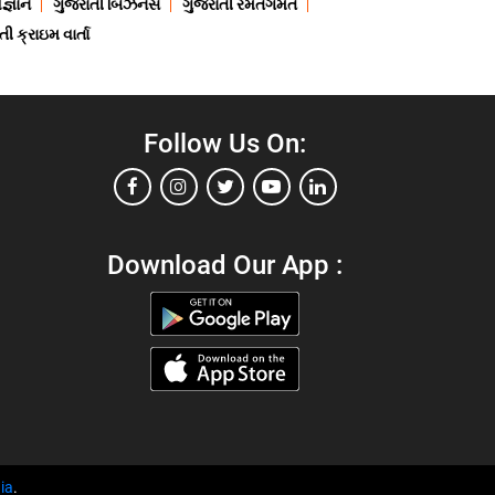
જ્ઞાન
ગુજરાતી બિઝનેસ
ગુજરાતી રમતગમત
ી ક્રાઇમ વાર્તા
Follow Us On:
Download Our App :
ia
.