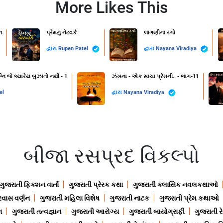
More Likes This
૧
પ્રેમનું નેટવર્ક
લાગણીના રંગો
દ્વારા
Rupen Patel
દ્વારા
Nayana Viradiya
નિ જે ક્યારેય બુઝાતો નથી - 1
ઝંખના - એક સાચા પ્રેમની.. - ભાગ-11
el
દ્વારા
Nayana Viradiya
બીજા રસપ્રદ વિકલ્પો
ગુજરાતી ફિક્શન વાર્તા
ગુજરાતી પ્રેરક કથા
ગુજરાતી ક્લાસિક નવલકથાઓ
રવાસ વર્ણન
ગુજરાતી મહિલા વિશેષ
ગુજરાતી નાટક
ગુજરાતી પ્રેમ કથાઓ
ન
ગુજરાતી તત્વજ્ઞાન
ગુજરાતી આરોગ્ય
ગુજરાતી બાયોગ્રાફી
ગુજરાતી ર