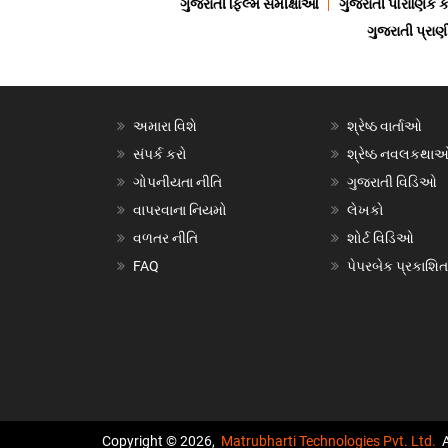
ગુજરાતી ફિલ્મ સમીક્ષાઓ
ગુજરાતી પૌરાણિક
ગુજરાતી પ્ર
અમારા વિશે
શ્રેષ્ઠ વાર્તાઓ
સંપર્ક કરો
શ્રેષ્ઠ નવલકથા
ગોપનીયતા નીતિ
ગુજરાતી વિડિઓ
વાપરવાના નિયમો
લેખકો
વળતર નીતિ
શોર્ટ વિડિઓ
FAQ
પેપરબેક પ્રકાશિત
Copyright © 2026,
Matrubharti Technologies Pvt. Ltd.