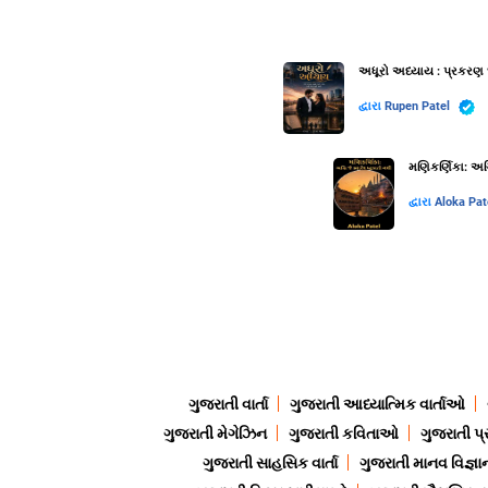
અધૂરો અધ્યાય : પ્રકરણ 
દ્વારા
Rupen Patel
મણિકર્ણિકા: અગ્
દ્વારા
Aloka Pat
ગુજરાતી વાર્તા
ગુજરાતી આધ્યાત્મિક વાર્તાઓ
ગુજરાતી મેગેઝિન
ગુજરાતી કવિતાઓ
ગુજરાતી પ્
ગુજરાતી સાહસિક વાર્તા
ગુજરાતી માનવ વિજ્ઞા