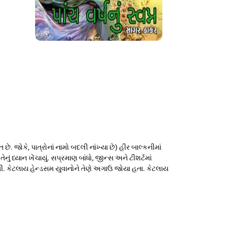
ે. જોકે, પાત્રોનાં નામો બદલી નાંખ્યા છે) હીર બાલ્કનીમાં
ધ્યાન ખેંચાયું. સપ્રમાણ બાંધો, જીન્સ અને ટીશર્ટમાં
ી. કેટલાય હેન્ડસમ યુવાનોને તેણે અગાઉ જોયા હતા. કેટલાય