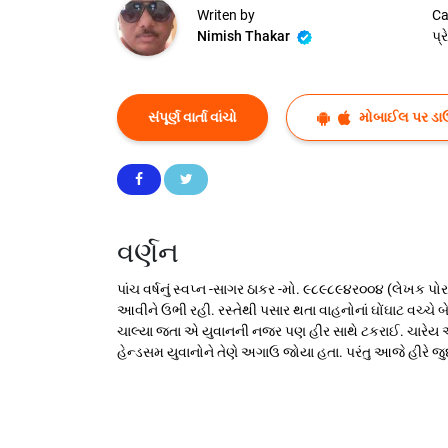
Writen by
Ca
Nimish Thakar
પ્
સંપૂર્ણ વાર્તા વાંચો
મોબાઈલ પર ડા
વર્ણન
પાંચ વર્ષનું સ્વપ્ન -સાગર ઠાકર -મો. ૯૮૯૮૯૪ર૦૦૪ (લેખક પોર
આવીને ઉભી રહી. રસ્તેથી પસાર થતા વાહનોનાં ઘોંઘાટ વચ્ચે બ
ચાલ્યા જતા એ યુવાનની નજર પણ હીર સાથે ટકરાઈ. ચારેય આં
હેન્ડસમ યુવાનોને તેણે અગાઉ જોયા હતા. પરંતુ આજે હીરે જ