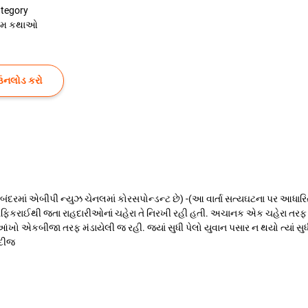
tegory
રેમ કથાઓ
ઉનલોડ કરો
બંદરમાં એબીપી ન્યુઝ ચેનલમાં કોરસપોન્ડન્ટ છે) -(આ વાર્તા સત્યઘટના પર આધારિત છ
ેફિકરાઈથી જતા રાહદારીઓનાં ચહેરા તે નિરખી રહી હતી. અચાનક એક ચહેરા તરફ તેનું 
ખો એકબીજા તરફ મંડાયેલી જ રહી. જ્યાં સુધી પેલો યુવાન પસાર ન થયો ત્યાં સુધ
ુદીજ