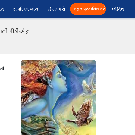
ાત
સબસ્ક્રિપ્શન
સંપર્ક કરો
મફત પ્રકાશિત કરો
લૉગિન 
રાતી પીડીએફ
ાં