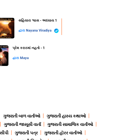
સહિયારા શ્વાસ - અધ્યાય 1
દ્વારા
Nayana Viradiya
પ્રેમ કરારમાં નહતો - 1
દ્વારા
Maya
ગુજરાતી બાળ વાર્તાઓ
ગુજરાતી હાસ્ય કથાઓ
ગુજરાતી જાસૂસી વાર્તા
ગુજરાતી સામાજિક વાર્તાઓ
ેસીપી
ગુજરાતી પત્ર
ગુજરાતી હૉરર વાર્તાઓ