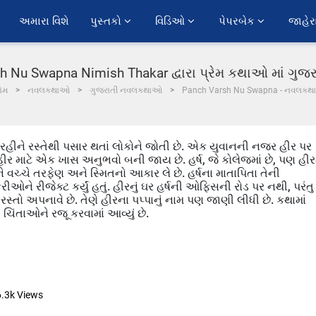
અમારા વિશે
પુસ્તકો 
વિડિઓ 
પેપરબેક 
જાહેર
h Nu Swapna Nimish Thakar દ્વારા પ્રેમ કથાઓ માં ગુજ
ોમ
નવલકથાઓ
ગુજરાતી નવલકથાઓ
Panch Varsh Nu Swapna - નવલકથા
રહીને રસ્તેથી પસાર થતાં લોકોને જોતી છે. એક યુવાનની નજર હીર પર
હીર માટે એક ખાસ અનુભવો બની જાય છે. હર્ષ, જે કોલેજમાં છે, પણ હીરમ
 વચ્ચે તરફેણ અને સ્મિતનો આકાર લે છે. હર્ષના માતાપિતા તેની
ઓને રીજેક્ટ કર્યું હતું. હીરનું ઘર હર્ષની ઓફિસની રોડ પર નથી, પરંતુ
સ રસ્તો અપનાવે છે. તેણે હીરના પપ્પાનું નામ પણ જાણી લીધી છે. કથામાં
ંતાઓને રજૂ કરવામાં આવ્યું છે.
6.3k
Views