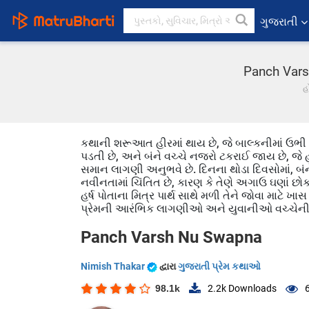
ગુજરાતી
Panch Vars
હ
કથાની શરૂઆત હીરમાં થાય છે, જે બાલ્કનીમાં ઉભી 
પડતી છે, અને બંને વચ્ચે નજરો ટકરાઈ જાય છે, જે 
સમાન લાગણી અનુભવે છે. દિનના થોડા દિવસોમાં, બંને
નવીનતામાં ચિંતિત છે, કારણ કે તેણે અગાઉ ઘણાં છોકરી
હર્ષ પોતાના મિત્ર પાર્થ સાથે મળી તેને જોવા માટે ખા
પ્રેમની આરંભિક લાગણીઓ અને યુવાનીઓ વચ્ચેની ચિ
Panch Varsh Nu Swapna
Nimish Thakar
દ્વારા
ગુજરાતી પ્રેમ કથાઓ
98.1k
2.2k
Downloads