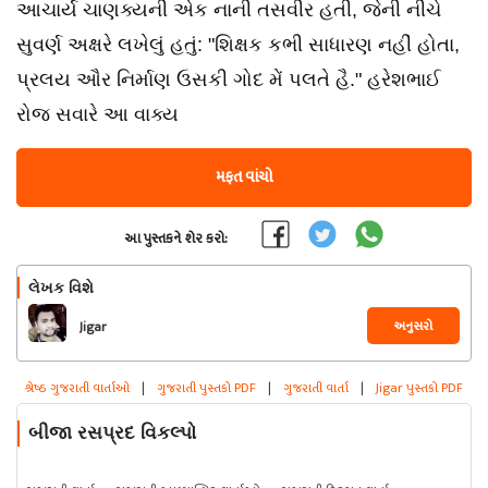
આચાર્ય ચાણક્યની એક નાની તસવીર હતી, જેની નીચે
સુવર્ણ અક્ષરે લખેલું હતું: "શિક્ષક કભી સાધારણ નહીં હોતા,
પ્રલય ઔર નિર્માણ ઉસકી ગોદ મેં પલતે હૈ." હરેશભાઈ
રોજ સવારે આ વાક્ય
મફત વાંચો
આ પુસ્તકને શેર કરો:
લેખક વિશે
અનુસરો
Jigar
શ્રેષ્ઠ ગુજરાતી વાર્તાઓ
|
ગુજરાતી પુસ્તકો PDF
|
ગુજરાતી વાર્તા
|
Jigar પુસ્તકો PDF
બીજા રસપ્રદ વિકલ્પો