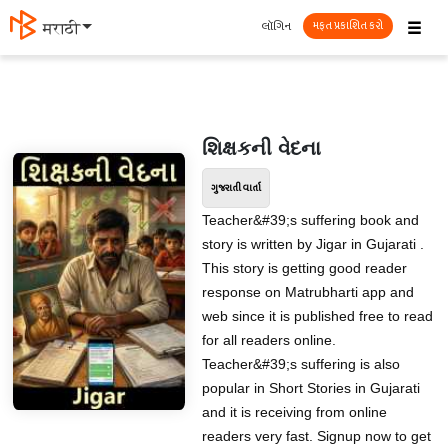
☰
લૉગિન
मराठी
મફત પ્રકાશિત કરો
શિક્ષકની વેદના
ગુજરાતી વાર્તા
Teacher&#39;s suffering book and
story is written by Jigar in Gujarati .
This story is getting good reader
response on Matrubharti app and
web since it is published free to read
for all readers online.
Teacher&#39;s suffering is also
popular in Short Stories in Gujarati
and it is receiving from online
readers very fast. Signup now to get