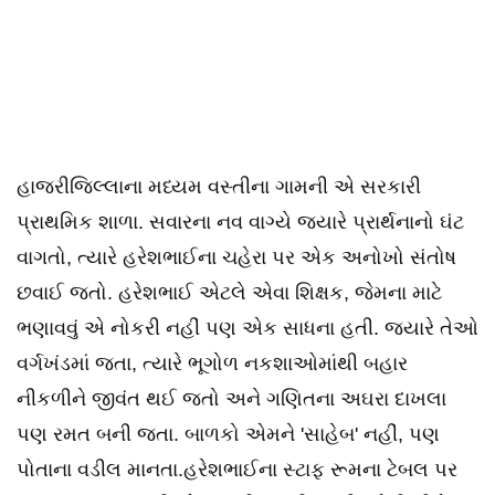
હાજરીજિલ્લાના મધ્યમ વસ્તીના ગામની એ સરકારી
પ્રાથમિક શાળા. સવારના નવ વાગ્યે જ્યારે પ્રાર્થનાનો ઘંટ
વાગતો, ત્યારે હરેશભાઈના ચહેરા પર એક અનોખો સંતોષ
છવાઈ જતો. હરેશભાઈ એટલે એવા શિક્ષક, જેમના માટે
ભણાવવું એ નોકરી નહીં પણ એક સાધના હતી. જ્યારે તેઓ
વર્ગખંડમાં જતા, ત્યારે ભૂગોળ નકશાઓમાંથી બહાર
નીકળીને જીવંત થઈ જતો અને ગણિતના અઘરા દાખલા
પણ રમત બની જતા. બાળકો એમને 'સાહેબ' નહીં, પણ
પોતાના વડીલ માનતા.હરેશભાઈના સ્ટાફ રૂમના ટેબલ પર