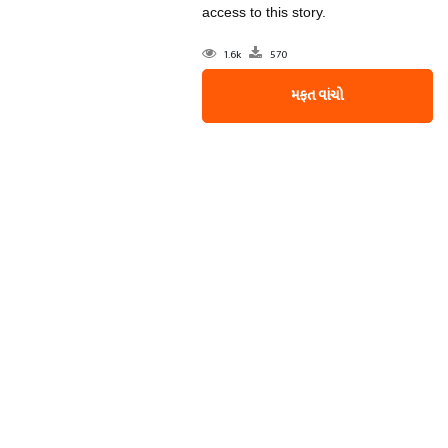
access to this story.
1.6k
570
મફત વાંચો