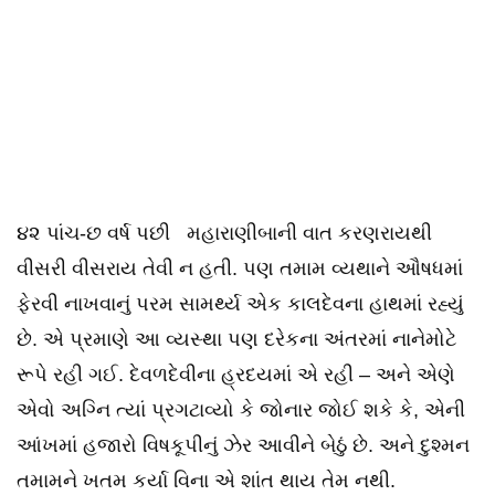
૪૨ પાંચ-છ વર્ષ પછી મહારાણીબાની વાત કરણરાયથી
વીસરી વીસરાય તેવી ન હતી. પણ તમામ વ્યથાને ઔષધમાં
ફેરવી નાખવાનું પરમ સામર્થ્ય એક કાલદેવના હાથમાં રહ્યું
છે. એ પ્રમાણે આ વ્યસ્થા પણ દરેકના અંતરમાં નાનેમોટે
રૂપે રહી ગઈ. દેવળદેવીના હ્રદયમાં એ રહી – અને એણે
એવો અગ્નિ ત્યાં પ્રગટાવ્યો કે જોનાર જોઈ શકે કે, એની
આંખમાં હજારો વિષકૂપીનું ઝેર આવીને બેઠું છે. અને દુશ્મન
તમામને ખતમ કર્યા વિના એ શાંત થાય તેમ નથી.