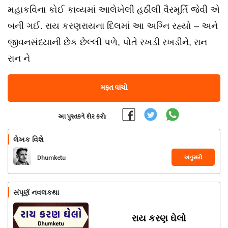
મહાકવિના કોઈ કાવ્યમાં આલેખેલી હઠીલી વૈરમૂર્તિ જેવી એ
બની ગઈ. રાય કરણરાયના દિલમાં આ અગ્નિ રહ્યો – અને
જીવનસંધ્યાની છેક છેલ્લી પળે, પોતે રખડી રખડીને, રાન
રાન ને
મફત વાંચો
આ પુસ્તકને શેર કરો:
લેખક વિશે
અનુસરો
Dhumketu
સંપૂર્ણ નવલકથા
રાય કરણ ઘેલો