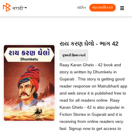
☰
લૉગિન
मराठी
મફત પ્રકાશિત કરો
રાય કરણ ઘેલો - ભાગ 42
ગુજરાતી ફિક્શન વાર્તા
Raay Karan Ghelo - 42 book and
story is written by Dhumketu in
Gujarati . This story is getting good
reader response on Matrubharti app
and web since it is published free to
read for all readers online. Raay
Karan Ghelo - 42 is also popular in
Fiction Stories in Gujarati and it is
receiving from online readers very
fast. Signup now to get access to