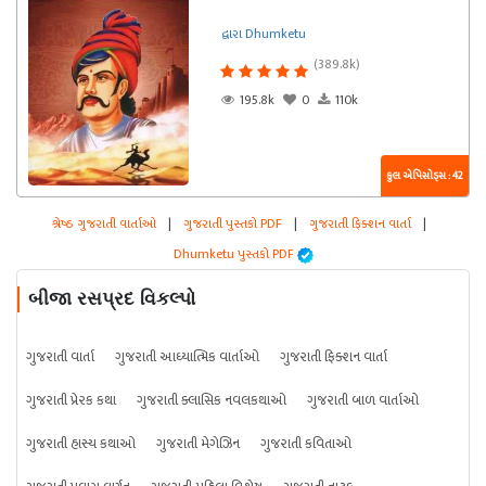
દ્વારા Dhumketu
(389.8k)
195.8k
0
110k
કુલ એપિસોડ્સ : 42
શ્રેષ્ઠ ગુજરાતી વાર્તાઓ
|
ગુજરાતી પુસ્તકો PDF
|
ગુજરાતી ફિક્શન વાર્તા
|
Dhumketu પુસ્તકો PDF
બીજા રસપ્રદ વિકલ્પો
ગુજરાતી વાર્તા
ગુજરાતી આધ્યાત્મિક વાર્તાઓ
ગુજરાતી ફિક્શન વાર્તા
ગુજરાતી પ્રેરક કથા
ગુજરાતી ક્લાસિક નવલકથાઓ
ગુજરાતી બાળ વાર્તાઓ
ગુજરાતી હાસ્ય કથાઓ
ગુજરાતી મેગેઝિન
ગુજરાતી કવિતાઓ