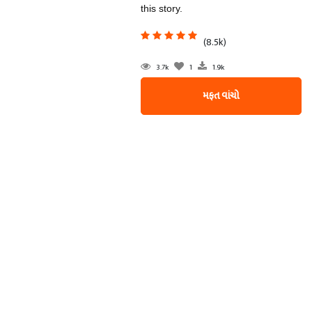
this story.
(8.5k)
3.7k
1
1.9k
મફત વાંચો