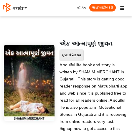
☰
લૉગિન
मराठी
મફત પ્રકાશિત કરો
એક આત્માપૂર્ણ જીવન
ગુજરાતી પ્રેરક કથા
A soulful life book and story is
written by SHAMIM MERCHANT in
Gujarati . This story is getting good
reader response on Matrubharti app
and web since it is published free to
read for all readers online. A soulful
life is also popular in Motivational
Stories in Gujarati and it is receiving
from online readers very fast.
Signup now to get access to this