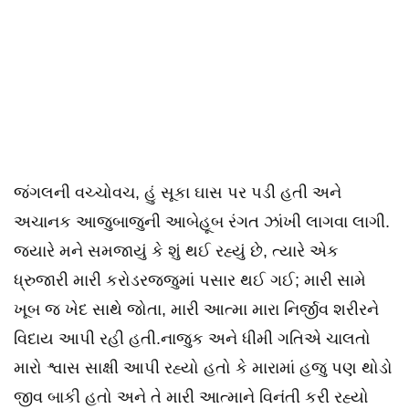
જંગલની વચ્ચોવચ, હું સૂકા ઘાસ પર પડી હતી અને
અચાનક આજુબાજુની આબેહૂબ રંગત ઝાંખી લાગવા લાગી.
જ્યારે મને સમજાયું કે શું થઈ રહ્યું છે, ત્યારે એક
ધ્રુજારી મારી કરોડરજ્જુમાં પસાર થઈ ગઈ; મારી સામે
ખૂબ જ ખેદ સાથે જોતા, મારી આત્મા મારા નિર્જીવ શરીરને
વિદાય આપી રહી હતી.નાજુક અને ધીમી ગતિએ ચાલતો
મારો શ્વાસ સાક્ષી આપી રહ્યો હતો કે મારામાં હજુ પણ થોડો
જીવ બાકી હતો અને તે મારી આત્માને વિનંતી કરી રહ્યો