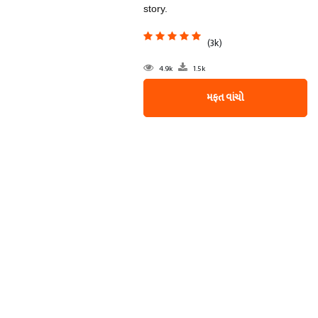
story.
(3k)
4.9k
1.5k
મફત વાંચો