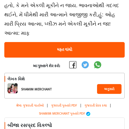
હતો, કે મને એકલી મૂકીને ન જાય. ભાવનાઓથી ગદગદ
થઈને, મેં ધીમેથી મારી આત્માને આજીજી કરી,હું: ઓહ
મારી પ્રિય આત્મા, પ્લીઝ મને એકલી મૂકીને ન જા!
આત્મા: માફ
મફત વાંચો
આ પુસ્તકને શેર કરો:
લેખક વિશે
અનુસરો
SHAMIM MERCHANT
શ્રેષ્ઠ ગુજરાતી વાર્તાઓ
|
ગુજરાતી પુસ્તકો PDF
|
ગુજરાતી પ્રેરક કથા
|
SHAMIM MERCHANT પુસ્તકો PDF
બીજા રસપ્રદ વિકલ્પો