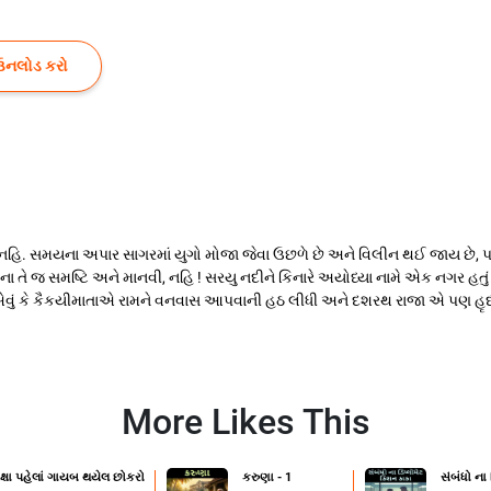
ઉનલોડ કરો
િ. સમયના અપાર સાગરમાં યુગો મોજા જેવા ઉછળે છે અને વિલીન થઈ જાય છે, પણ સૃષ્
 તેના તે જ સમષ્ટિ અને માનવી, નહિ ! સરયુ નદીને કિનારે અયોધ્યા નામે એક નગર હતું
 થયું એવું કે કૈકયીમાતાએ રામને વનવાસ આપવાની હઠ લીધી અને દશરથ રાજા એ પણ હ
More Likes This
ક્ષા પહેલાં ગાયબ થયેલ છોકરો
કરુણા - 1
સંબંધો ના