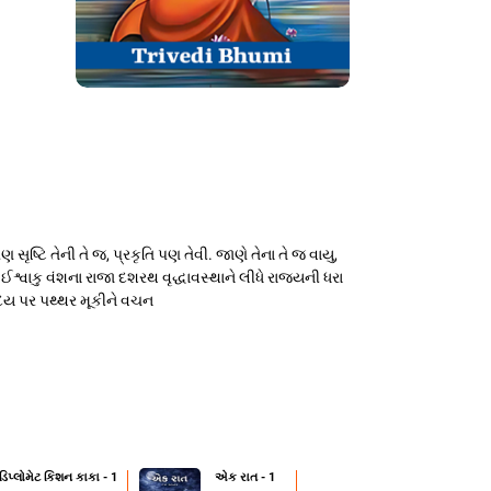
ટિ તેની તે જ, પ્રકૃતિ પણ તેવી. જાણે તેના તે જ વાયુ,
 ઈશ્વાકુ વંશના રાજા દશરથ વૃદ્ધાવસ્થાને લીધે રાજ્યની ધરા
ૃદય પર પથ્થર મૂકીને વચન
 ડિપ્લોમેટ કિશન કાકા - 1
એક રાત - 1