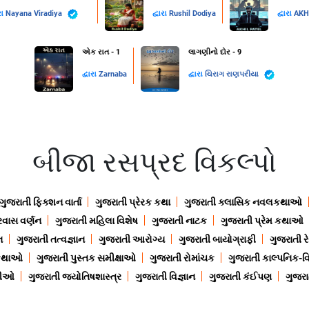
રા
Nayana Viradiya
દ્વારા
Rushil Dodiya
દ્વારા
AKH
એક રાત - 1
લાગણીનો દોર - 9
દ્વારા
Zarnaba
દ્વારા
ચિરાગ રાણપરીયા
બીજા રસપ્રદ વિકલ્પો
ગુજરાતી ફિક્શન વાર્તા
ગુજરાતી પ્રેરક કથા
ગુજરાતી ક્લાસિક નવલકથાઓ
રવાસ વર્ણન
ગુજરાતી મહિલા વિશેષ
ગુજરાતી નાટક
ગુજરાતી પ્રેમ કથાઓ
ન
ગુજરાતી તત્વજ્ઞાન
ગુજરાતી આરોગ્ય
ગુજરાતી બાયોગ્રાફી
ગુજરાતી ર
 કથાઓ
ગુજરાતી પુસ્તક સમીક્ષાઓ
ગુજરાતી રોમાંચક
ગુજરાતી કાલ્પનિક-વિ
ાણીઓ
ગુજરાતી જ્યોતિષશાસ્ત્ર
ગુજરાતી વિજ્ઞાન
ગુજરાતી કંઈપણ
ગુજરાત