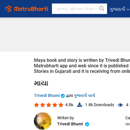
ગુજરાતી
Maya book and story is written by Trivedi Bhum
Matrubharti app and web since it is published f
Stories in Gujarati and it is receiving from onl
માયા
Trivedi Bhumi
દ્વારા
ગુજરાતી વાર્તા
4.5k
1.8k
Downloads
4.
Writen by
Ca
Trivedi Bhumi
વાર્