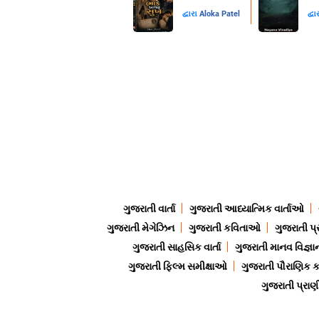
દ્વારા
Aloka Patel
દ્વા
ગુજરાતી વાર્તા
ગુજરાતી આધ્યાત્મિક વાર્તાઓ
ગુજરાતી મેગેઝિન
ગુજરાતી કવિતાઓ
ગુજરાતી પ્
ગુજરાતી સાહસિક વાર્તા
ગુજરાતી માનવ વિજ્ઞા
ગુજરાતી ફિલ્મ સમીક્ષાઓ
ગુજરાતી પૌરાણિક
ગુજરાતી પ્ર