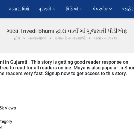
અમારા વિશે
પુસ્તકો 
વિડિઓ 
પેપરબેક 
જાહેર
માયા Trivedi Bhumi દ્વારા વાર્તા માં ગુજરાતી પીડીએફ
હોમ
નવલકથાઓ
ગુજરાતી નવલકથાઓ
માયા - નવલકથા
i in Gujarati . This story is getting good reader response on
ree to read for all readers online. Maya is also popular in Shor
ine readers very fast. Signup now to get access to this story.
5k
Views
tegory
તા