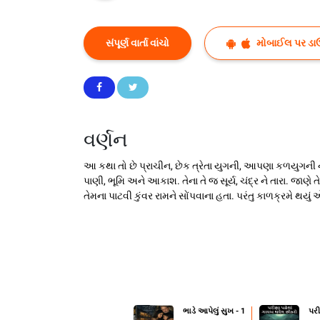
સંપૂર્ણ વાર્તા વાંચો
મોબાઈલ પર ડા
વર્ણન
આ કથા તો છે પ્રાચીન, છેક ત્રેતા યુગની, આપણા કળયુગની નહ
પાણી, ભૂમિ અને આકાશ. તેના તે જ સૂર્ય, ચંદ્ર ને તારા. જાણે
તેમના પાટવી કુંવર રામને સોંપવાના હતા. પરંતુ કાળક્રમે
ભાડે આપેલું સુખ - 1
પરી