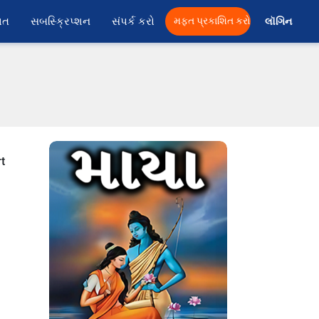
ાત
સબસ્ક્રિપ્શન
સંપર્ક કરો
મફત પ્રકાશિત કરો
લૉગિન 
t