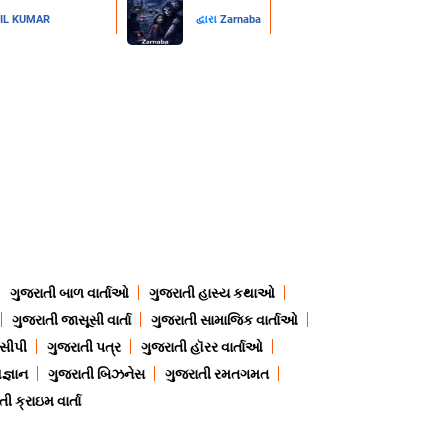
IL KUMAR
દ્વારા
Zarnaba
ગુજરાતી બાળ વાર્તાઓ
ગુજરાતી હાસ્ય કથાઓ
ગુજરાતી જાસૂસી વાર્તા
ગુજરાતી સામાજિક વાર્તાઓ
ેસીપી
ગુજરાતી પત્ર
ગુજરાતી હૉરર વાર્તાઓ
જ્ઞાન
ગુજરાતી બિઝનેસ
ગુજરાતી રમતગમત
ી ક્રાઇમ વાર્તા