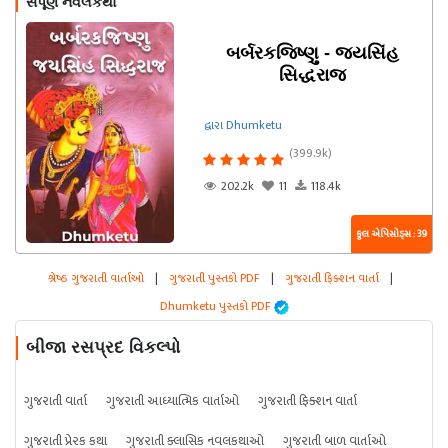
સંપૂર્ણ નવલકથા
બર્બરકજિષ્ણુ - જયસિંહ
સિદ્ધરાજ
દ્વારા Dhumketu
(399.9k)
202.2k
11
118.4k
કુલ એપિસોડ્સ : 39
શ્રેષ્ઠ ગુજરાતી વાર્તાઓ
|
ગુજરાતી પુસ્તકો PDF
|
ગુજરાતી ફિક્શન વાર્તા
|
Dhumketu પુસ્તકો PDF
બીજા રસપ્રદ વિકલ્પો
ગુજરાતી વાર્તા
ગુજરાતી આધ્યાત્મિક વાર્તાઓ
ગુજરાતી ફિક્શન વાર્તા
ગુજરાતી પ્રેરક કથા
ગુજરાતી ક્લાસિક નવલકથાઓ
ગુજરાતી બાળ વાર્તાઓ