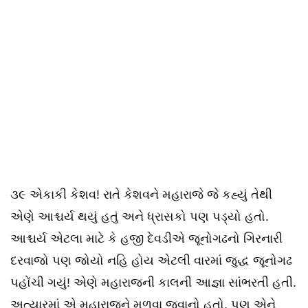
૩૯ એકાકી કેશવ! રાતે કેશવને મહારાજે જે કહ્યું તેથી
એણે આશ્ચર્ય થયું હતું અને ધ્રાસકો પણ પડ્યો હતો.
આશ્ચર્ય એટલા માટે કે હજી દેવડીએ જૂનોગઢનો ગિરનારી
દરવાજો પણ જોયો નહિ હોય એટલી વારમાં જુદ્ધ જૂનોગઢ
પહોંચી ગયું! એણે મહારાજની કાલની આજ્ઞા સાંભરતી હતી.
અત્યારમાં એ મહારાજને મળવા જવાનો હતો. પણ એને