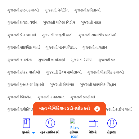
ગુજરાતી હાસ્ય કથાઓ
ગુજરાતી મેગેઝિન
ગુજરાતી કવિતાઓ
ગુજરાતી પ્રવાસ વર્ણન
ગુજરાતી મહિલા વિશેષ
ગુજરાતી નાટક
ગુજરાતી પ્રેમ કથાઓ
ગુજરાતી જાસૂસી વાર્તા
ગુજરાતી સામાજિક વાર્તાઓ
ગુજરાતી સાહસિક વાર્તા
ગુજરાતી માનવ વિજ્ઞાન
ગુજરાતી તત્વજ્ઞાન
ગુજરાતી આરોગ્ય
ગુજરાતી બાયોગ્રાફી
ગુજરાતી રેસીપી
ગુજરાતી પત્ર
ગુજરાતી હૉરર વાર્તાઓ
ગુજરાતી ફિલ્મ સમીક્ષાઓ
ગુજરાતી પૌરાણિક કથાઓ
ગુજરાતી પુસ્તક સમીક્ષાઓ
ગુજરાતી રોમાંચક
ગુજરાતી કાલ્પનિક-વિજ્ઞાન
ગુજરાતી બિઝનેસ
ગુજરાતી રમતગમત
ગુજરાતી પ્રાણીઓ
મફત એપ્લિકેશન ડાઉનલોડ કરો
ગુજરાતી જ્યોતિષશાસ્ત્ર
ગુજરાતી વિજ્ઞાન
ગુજરાતી કંઈપણ
ગુજરાતી ક્રાઇમ વાર્તા
પુસ્તકો
મફત પ્રકાશિત કરો
સુવિચાર
વિડિઓ
પ્રોફાઈલ