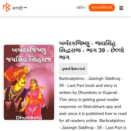
☰
લૉગિન
मराठी
મફત પ્રકાશિત કરો
બર્બરકજિષ્ણુ - જયસિંહ
સિદ્ધરાજ - ભાગ 39 - છેલ્લો
ભાગ
ગુજરાતી ફિક્શન વાર્તા
Barbrakjishnu - Jaisingh Siddhraj -
39 - Last Part book and story is
written by Dhumketu in Gujarati .
This story is getting good reader
response on Matrubharti app and
web since it is published free to read
for all readers online. Barbrakjishnu
- Jaisingh Siddhraj - 39 - Last Part is