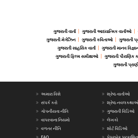
ગુજરાતી વાર્તા
ગુજરાતી આધ્યાત્મિક વાર્તાઓ
ગુજરાતી મેગેઝિન
ગુજરાતી કવિતાઓ
ગુજરાતી પ્
ગુજરાતી સાહસિક વાર્તા
ગુજરાતી માનવ વિજ્ઞા
ગુજરાતી ફિલ્મ સમીક્ષાઓ
ગુજરાતી પૌરાણિક
ગુજરાતી પ્ર
અમારા વિશે
શ્રેષ્ઠ વાર્તાઓ
સંપર્ક કરો
શ્રેષ્ઠ નવલકથા
ગોપનીયતા નીતિ
ગુજરાતી વિડિઓ
વાપરવાના નિયમો
લેખકો
વળતર નીતિ
શોર્ટ વિડિઓ
FAQ
પેપરબેક પ્રકાશિત