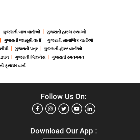
ગુજરાતી બાળ વાર્તાઓ
ગુજરાતી હાસ્ય કથાઓ
ગુજરાતી જાસૂસી વાર્તા
ગુજરાતી સામાજિક વાર્તાઓ
ેસીપી
ગુજરાતી પત્ર
ગુજરાતી હૉરર વાર્તાઓ
જ્ઞાન
ગુજરાતી બિઝનેસ
ગુજરાતી રમતગમત
ી ક્રાઇમ વાર્તા
Follow Us On:
Download Our App :