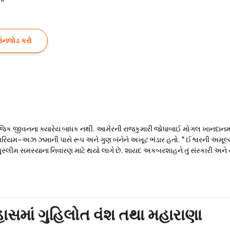
ઉનલોડ કરો
માજિક જીવનના ક્યારેય બાધક નથી. આમેંરની રાજકુમારી જોધાબાઈ મોગલ ખાનદાનમ
મ–અઝ ઝમાની પાસે રૂપ અને ગુણ બંનેને અખૂટ ભંડાર હતો. ” ઈશ્વરની અમૂલ્ય દ
ુ મુસ્લીમ સમસ્યાના નિવારણ માટે થયો લાગે છે. શાયદ અકબરશાહને તું સંસ્કારી 
ાસમાં ગુહિલોત વંશ તથા મહારાણા