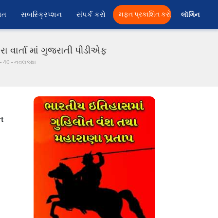
ાત
સબસ્ક્રિપ્શન
સંપર્ક કરો
મફત પ્રકાશિત કરો
લૉગિન 
ા વાર્તા માં ગુજરાતી પીડીએફ
 - 40 - નવલકથા
t