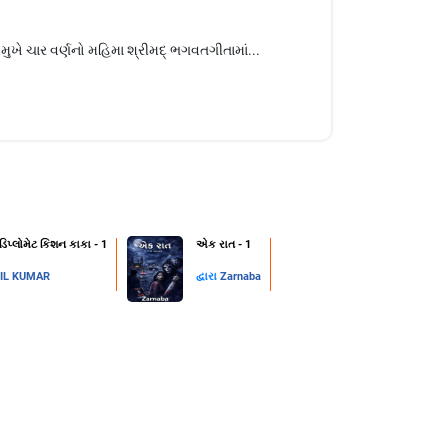
રીમુખે ચાર વર્ણનો મહિમા શ્રીમદ્ ભગવતગીતામાં...
 ડિપ્લોમેટ કિશન કાકા - 1
એક રાત - 1
IL KUMAR
દ્વારા
Zarnaba