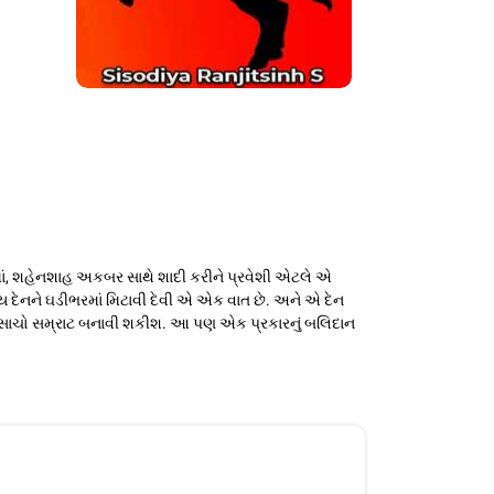
ાં, શહેનશાહ અકબર સાથે શાદી કરીને પ્રવેશી એટલે એ
ેનને ઘડીભરમાં મિટાવી દેવી એ એક વાત છે. અને એ દેન
અને સાચો સમ્રાટ બનાવી શકીશ. આ પણ એક પ્રકારનું બલિદાન