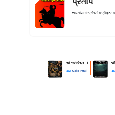
પ્રતાપ
ભારતીય સંસ્કૃતિમાં વર્ણાશ્રમ 
ભાડે આપેલું સુખ - 1
પરી
દ્વારા
Aloka Patel
દ્વા