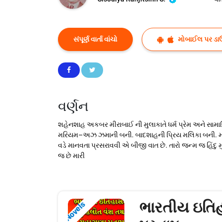
સંપૂર્ણ વાર્તા વાંચો
મોબાઈલ પર ડા
વર્ણન
શહેનશાહ અકબર મીરાબાઈ ની મુલાકાતે ધર્મ પ્રેમ અને સા
મરિયમ–અઝ ઝમાની બની. બાદશાહની પ્રિય મલિકા બની. મરિય
વડે માનવતા પ્રસરાવવી એ બીજી વાત છે. તારો જન્મ જ હિંદ
જ છે મારી
ભારતીય ઇતિહ
Novels