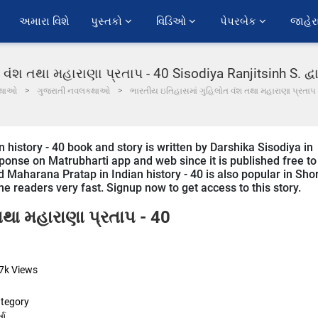
અમારા વિશે
પુસ્તકો 
વિડિઓ 
પેપરબેક 
જાહેર
ંશ તથા મહારાણા પ્રતાપ - 40 Sisodiya Ranjitsinh S. દ્વાર
થાઓ
ગુજરાતી નવલકથાઓ
ભારતીય ઇતિહાસમાં ગુહિલોત વંશ તથા મહારાણા પ્રતાપ
history - 40 book and story is written by Darshika Sisodiya in
esponse on Matrubharti app and web since it is published free to
d Maharana Pratap in Indian history - 40 is also popular in Shor
ine readers very fast. Signup now to get access to this story.
થા મહારાણા પ્રતાપ - 40
7k
Views
tegory
તા