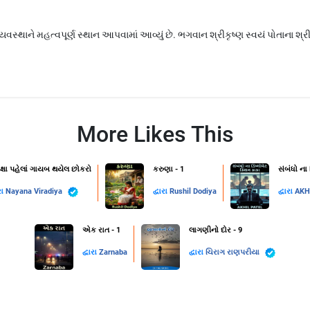
વ્યવસ્થાને મહત્વપૂર્ણ સ્થાન આપવામાં આવ્યું છે. ભગવાન શ્રીકૃષ્ણ સ્વયં પોતાના શ્
More Likes This
ક્ષા પહેલાં ગાયબ થયેલ છોકરો
કરુણા - 1
સંબંધો ના
રા
Nayana Viradiya
દ્વારા
Rushil Dodiya
દ્વારા
AKH
એક રાત - 1
લાગણીનો દોર - 9
દ્વારા
Zarnaba
દ્વારા
ચિરાગ રાણપરીયા