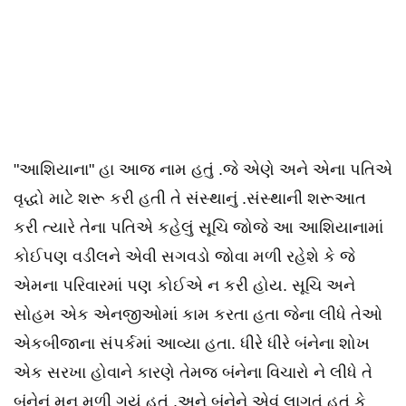
"આશિયાના" હા આજ નામ હતું .જે એણે અને એના પતિએ
વૃદ્ધો માટે શરૂ કરી હતી તે સંસ્થાનું .સંસ્થાની શરૂઆત
કરી ત્યારે તેના પતિએ કહેલું સૂચિ જોજે આ આશિયાનામાં
કોઈપણ વડીલને એવી સગવડો જોવા મળી રહેશે કે જે
એમના પરિવારમાં પણ કોઈએ ન કરી હોય. સૂચિ અને
સોહમ એક એનજીઓમાં કામ કરતા હતા જેના લીધે તેઓ
એકબીજાના સંપર્કમાં આવ્યા હતા. ધીરે ધીરે બંનેના શોખ
એક સરખા હોવાને કારણે તેમજ બંનેના વિચારો ને લીધે તે
બંનેનું મન મળી ગયું હતું .અને બંનેને એવું લાગતું હતું કે