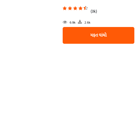
(3k)
6.9k
2.6k
મફત વાંચો