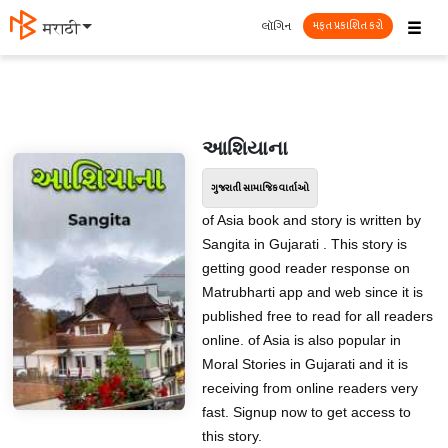
☰
લૉગિન
मराठी
મફત પ્રકાશિત કરો
આશિયાના
ગુજરાતી સામાજિક વાર્તાઓ
of Asia book and story is written by
Sangita in Gujarati . This story is
getting good reader response on
Matrubharti app and web since it is
published free to read for all readers
online. of Asia is also popular in
Moral Stories in Gujarati and it is
receiving from online readers very
fast. Signup now to get access to
this story.