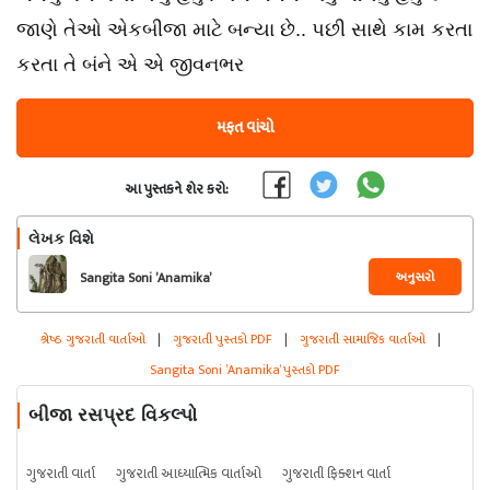
જાણે તેઓ એકબીજા માટે બન્યા છે.. પછી સાથે કામ કરતા
કરતા તે બંને એ એ જીવનભર
મફત વાંચો
આ પુસ્તકને શેર કરો:
લેખક વિશે
અનુસરો
Sangita Soni ’Anamika’
શ્રેષ્ઠ ગુજરાતી વાર્તાઓ
|
ગુજરાતી પુસ્તકો PDF
|
ગુજરાતી સામાજિક વાર્તાઓ
|
Sangita Soni ’Anamika’ પુસ્તકો PDF
બીજા રસપ્રદ વિકલ્પો
ગુજરાતી વાર્તા
ગુજરાતી આધ્યાત્મિક વાર્તાઓ
ગુજરાતી ફિક્શન વાર્તા