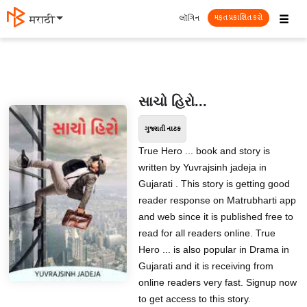
☰
લૉગિન
मराठी
મફત પ્રકાશિત કરો
સાચો હિરો...
ગુજરાતી નાટક
True Hero ... book and story is
written by Yuvrajsinh jadeja in
Gujarati . This story is getting good
reader response on Matrubharti app
and web since it is published free to
read for all readers online. True
Hero ... is also popular in Drama in
Gujarati and it is receiving from
online readers very fast. Signup now
to get access to this story.