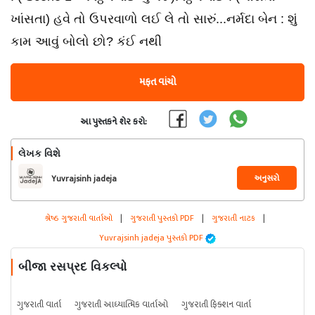
ખાંસતા) હવે તો ઉપરવાળો લઈ લે તો સારું...નર્મદા બેન : શું
કામ આવું બોલો છો? કંઈ નથી
મફત વાંચો
આ પુસ્તકને શેર કરો:
લેખક વિશે
અનુસરો
Yuvrajsinh jadeja
શ્રેષ્ઠ ગુજરાતી વાર્તાઓ
|
ગુજરાતી પુસ્તકો PDF
|
ગુજરાતી નાટક
|
Yuvrajsinh jadeja પુસ્તકો PDF
બીજા રસપ્રદ વિકલ્પો
ગુજરાતી વાર્તા
ગુજરાતી આધ્યાત્મિક વાર્તાઓ
ગુજરાતી ફિક્શન વાર્તા