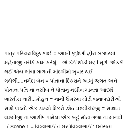
પાત્ર પરિચયવિઠ્ઠલભાઈ = આખી જીંદગી હીરા બજારમાં
મહેતાજી તરીકે કામ કરેલું... જે કંઈ થોડી ઘણી મૂળી એકઠી
થઈ એય લાંબા ગાળાની માંદગીમાં ખુંવાર થઈ
ગયેલી....નર્મદા બેન = પોતાના દિકરાને આખું જગત અને
પોતાના પતિ ના નસીબ ને પોતાનું નસીબ માનતા આદર્શ
ભારતીય નારી...મોહન = નાની ઉંમરમાં મોટી જવાબદારીઓ
સાથે લડતો એક ડાહ્યો દિકરો .શેઠ લક્ષ્મીચંદજી = સાક્ષાત
લક્ષ્મીજી ના આશીષ પામેલા એક બહું મોટા ગજા ના માનવી
. ( Scene 1 = વિઠ્ઠલભાઈ નું ઘર )વિઠ્ઠલભાઈ : (ખાંસતા