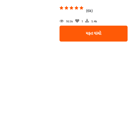
(6k)
16.5k
1
5.4k
મફત વાંચો