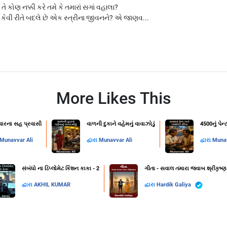
? તે કોણ નક્કી કરે તમે કે તમારાં સગાં વહાલા?
 કેવી રીતે બદલે છે એક સ્ત્રીના જીવનને? એ જાણવ...
More Likes This
રવારના સહ પ્રવાસી
વાળની દુકાને વહેમનું વાવાઝોડું
4500નું પે
Munavvar Ali
દ્વારા
Munavvar Ali
દ્વારા
Munav
સંબંધો ના ડિપ્લોમેટ કિશન કાકા - 2
ગીતા - સવાલ તમારા જવાબ શ્રીકૃષ્ણ
દ્વારા
AKHIL KUMAR
દ્વારા
Hardik Galiya