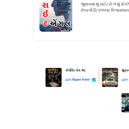
જીવનમાં શું રાઈટ છે ને શું રોંગ
છેતરપીંડી/ છલના/ વિશ્વાસઘાત
કોર્પોરેટ ચેક મેટ
શુક્
દ્વારા
Rupen Patel
દ્વારા