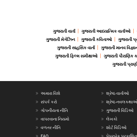
ગુજરાતી વાર્તા
ગુજરાતી આધ્યાત્મિક વાર્તાઓ
ગુજરાતી મેગેઝિન
ગુજરાતી કવિતાઓ
ગુજરાતી પ્
ગુજરાતી સાહસિક વાર્તા
ગુજરાતી માનવ વિજ્ઞા
ગુજરાતી ફિલ્મ સમીક્ષાઓ
ગુજરાતી પૌરાણિક
ગુજરાતી પ્ર
અમારા વિશે
શ્રેષ્ઠ વાર્તાઓ
સંપર્ક કરો
શ્રેષ્ઠ નવલકથા
ગોપનીયતા નીતિ
ગુજરાતી વિડિઓ
વાપરવાના નિયમો
લેખકો
વળતર નીતિ
શોર્ટ વિડિઓ
FAQ
પેપરબેક પ્રકાશિત