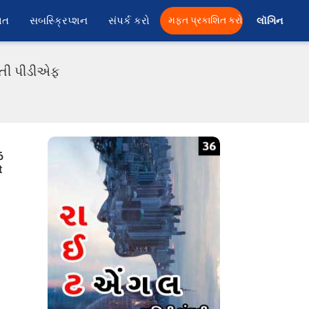
ાત
સબસ્ક્રિપ્શન
સંપર્ક કરો
મફત પ્રકાશિત કરો
લૉગિન 
રાતી પીડીએફ
6
t