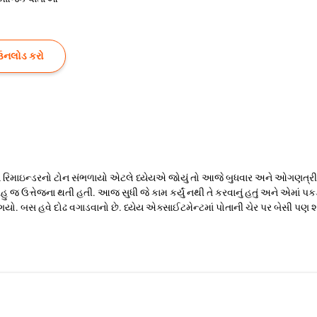
ઉનલોડ કરો
િમાઇન્ડરનો ટોન સંભળાયો એટલે ધ્યેયએ જોયું તો આજે બુધવાર અને ઓગણત્રીસ તારી
 ઉત્તેજના થતી હતી. આજ સુધી જે કામ કર્યું નથી તે કરવાનું હતું અને એમાં પકડાય 
ગયો. બસ હવે દોઢ વગાડવાનો છે. ધ્યેય એક્સાઈટમેન્ટમાં પોતાની ચેર પર બેસી પણ શ