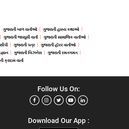
ગુજરાતી બાળ વાર્તાઓ
ગુજરાતી હાસ્ય કથાઓ
ગુજરાતી જાસૂસી વાર્તા
ગુજરાતી સામાજિક વાર્તાઓ
ેસીપી
ગુજરાતી પત્ર
ગુજરાતી હૉરર વાર્તાઓ
જ્ઞાન
ગુજરાતી બિઝનેસ
ગુજરાતી રમતગમત
ી ક્રાઇમ વાર્તા
Follow Us On:
Download Our App :