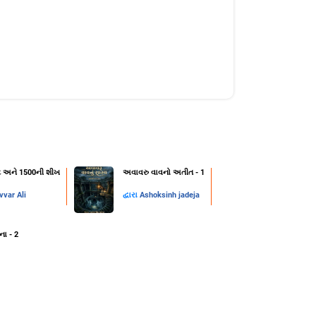
ન્ટ અને 1500ની શીખ
અવાવરુ વાવનો અતીત - 1
var Ali
દ્વારા
Ashoksinh jadeja
ના - 2