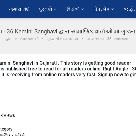
અમારા વિશે
પુસ્તકો 
વિડિઓ 
પેપરબેક 
જાહેર
- 36 Kamini Sanghavi દ્વારા સામાજિક વાર્તાઓ માં ગુજ
હોમ
નવલકથાઓ
ગુજરાતી નવલકથાઓ
રાઈટ એંગલ - 36 - નવલકથા
amini Sanghavi in Gujarati . This story is getting good reader
s published free to read for all readers online. Right Angle - 3
d it is receiving from online readers very fast. Signup now to ge
5k
Views
tegory
માજિક વાર્તાઓ