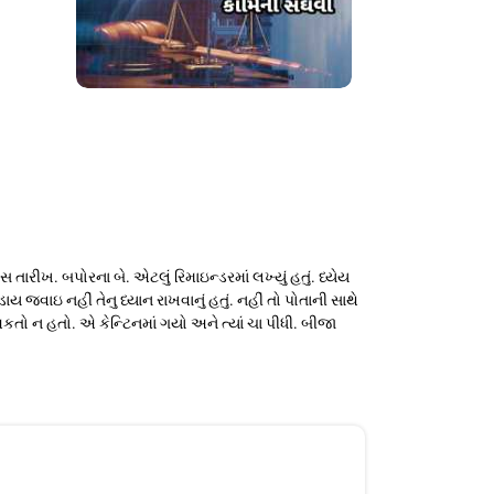
ખ. બપોરના બે. એટલું રિમાઇન્ડરમાં લખ્યું હતું. ધ્યેય
જવાઇ નહીં તેનુ ધ્યાન રાખવાનું હતું. નહીં તો પોતાની સાથે
કતો ન હતો. એ કેન્ટિનમાં ગયો અને ત્યાં ચા પીધી. બીજા