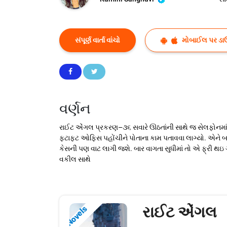
સંપૂર્ણ વાર્તા વાંચો
મોબાઈલ પર ડા
વર્ણન
રાઈટ એંગલ પ્રકરણ–૩૬ સવારે ઊઠતાંની સાથે જ સેલફોનમાં ર
ફટાફટ ઓફિસ પહોંચીને પોતાના કામ પતાવવા લાગ્યો. એને બહુ જ
કેસની પણ વાટ લાગી જશે. બાર વાગતા સુધીમાં તો એ ફ્રી થઇ 
વકીલ સાથે
રાઈટ એંગલ
Novels