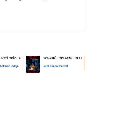
 વાવનો અતીત - 3
લાલ ડાયરી - એક રહસ્ય - ભાગ 1
hoksinh jadeja
દ્વારા
Kinjaal Pattell