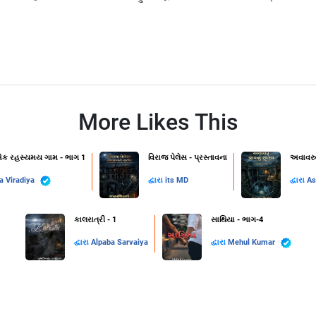
More Likes This
 એક રહસ્યમય ગામ - ભાગ 1
વિરાજ પેલેસ - પ્રસ્તાવના
અવાવરુ
a Viradiya
દ્વારા
its MD
દ્વારા
As
કાલરાત્રી - 1
સાથિયા - ભાગ-4
દ્વારા
Alpaba Sarvaiya
દ્વારા
Mehul Kumar