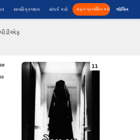
ાત
સબસ્ક્રિપ્શન
સંપર્ક કરો
મફત પ્રકાશિત કરો
લૉગિન 
તી પીડીએફ
nse
ss