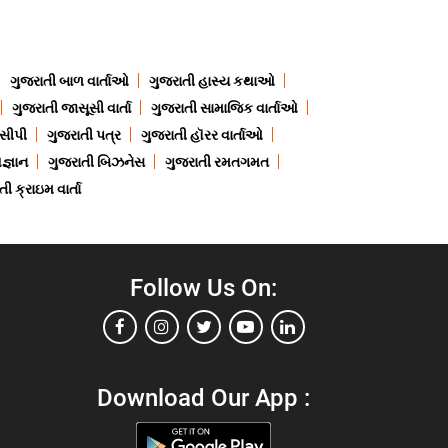
ગુજરાતી બાળ વાર્તાઓ
ગુજરાતી હાસ્ય કથાઓ
ગુજરાતી જાસૂસી વાર્તા
ગુજરાતી સામાજિક વાર્તાઓ
ેસીપી
ગુજરાતી પત્ર
ગુજરાતી હૉરર વાર્તાઓ
જ્ઞાન
ગુજરાતી બિઝનેસ
ગુજરાતી રમતગમત
ી ક્રાઇમ વાર્તા
Follow Us On:
Download Our App :