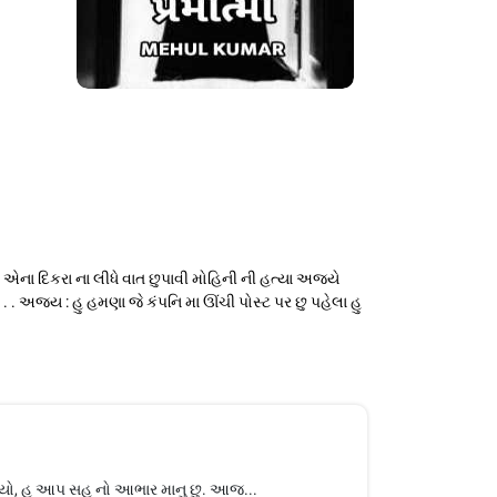
એના દિકરા ના લીધે વાત છુપાવી મોહિની ની હત્યા અજયે
 . અજય : હુ હમણા જે કંપનિ મા ઊંચી પોસ્ટ પર છુ પહેલા હુ
ળ્યો, હુ આપ સહુ નો આભાર માનુ છુ. આજ...