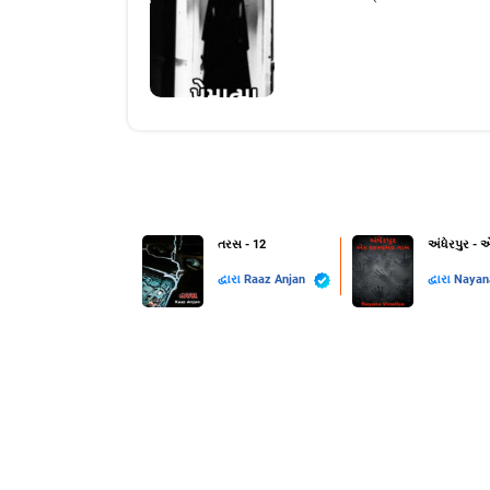
તરસ - 12
અંધેરપુર -
દ્વારા
Raaz Anjan
દ્વારા
Nayan