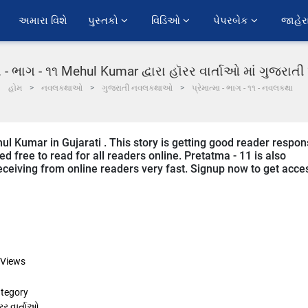
અમારા વિશે
પુસ્તકો 
વિડિઓ 
પેપરબેક 
જાહેર
મા - ભાગ - ૧૧ Mehul Kumar દ્વારા હૉરર વાર્તાઓ માં ગુજરા
હોમ
નવલકથાઓ
ગુજરાતી નવલકથાઓ
પ્રેમાત્મા - ભાગ - ૧૧ - નવલકથા
ul Kumar in Gujarati . This story is getting good reader respo
d free to read for all readers online. Pretatma - 11 is also
 receiving from online readers very fast. Signup now to get acce
Views
tegory
રર વાર્તાઓ