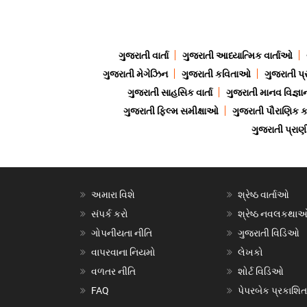
ગુજરાતી વાર્તા
ગુજરાતી આધ્યાત્મિક વાર્તાઓ
ગુજરાતી મેગેઝિન
ગુજરાતી કવિતાઓ
ગુજરાતી પ્
ગુજરાતી સાહસિક વાર્તા
ગુજરાતી માનવ વિજ્ઞા
ગુજરાતી ફિલ્મ સમીક્ષાઓ
ગુજરાતી પૌરાણિક
ગુજરાતી પ્ર
અમારા વિશે
શ્રેષ્ઠ વાર્તાઓ
સંપર્ક કરો
શ્રેષ્ઠ નવલકથા
ગોપનીયતા નીતિ
ગુજરાતી વિડિઓ
વાપરવાના નિયમો
લેખકો
વળતર નીતિ
શોર્ટ વિડિઓ
FAQ
પેપરબેક પ્રકાશિત