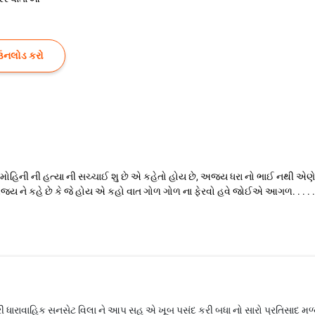
ઉનલોડ કરો
 મોહિની ની હત્યા ની સચ્ચાઈ શુ છે એ કહેતો હોય છે, અજય ધરા નો ભાઈ નથી એણે 
જય ને કહે છે કે જે હોય એ કહો વાત ગોળ ગોળ ના ફેરવો હવે જોઈએ આગળ. . . . . .
ારી ધારાવાહિક સનસેટ વિલા ને આપ સહુ એ ખૂબ પસંદ કરી બધા નો સારો પ્રતિસાદ મ