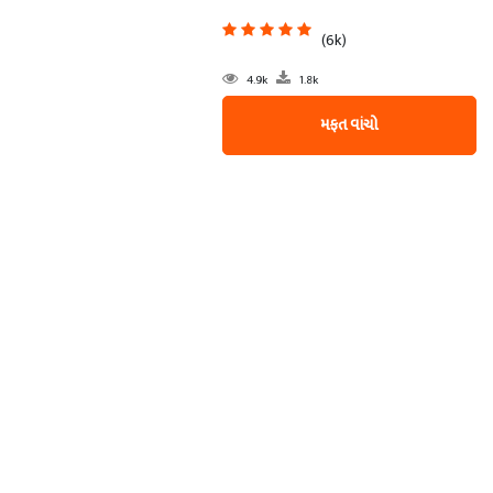
(6k)
4.9k
1.8k
મફત વાંચો