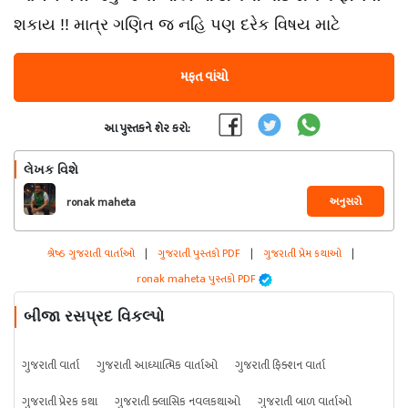
શકાય !! માત્ર ગણિત જ નહિ પણ દરેક વિષય માટે
મફત વાંચો
આ પુસ્તકને શેર કરો:
લેખક વિશે
અનુસરો
ronak maheta
શ્રેષ્ઠ ગુજરાતી વાર્તાઓ
|
ગુજરાતી પુસ્તકો PDF
|
ગુજરાતી પ્રેમ કથાઓ
|
ronak maheta પુસ્તકો PDF
બીજા રસપ્રદ વિકલ્પો
ગુજરાતી વાર્તા
ગુજરાતી આધ્યાત્મિક વાર્તાઓ
ગુજરાતી ફિક્શન વાર્તા
ગુજરાતી પ્રેરક કથા
ગુજરાતી ક્લાસિક નવલકથાઓ
ગુજરાતી બાળ વાર્તાઓ