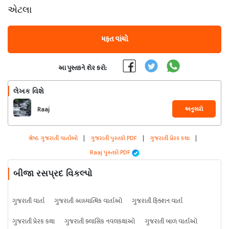
એટલા
મફત વાંચો
આ પુસ્તકને શેર કરો:
લેખક વિશે
અનુસરો
Raaj
શ્રેષ્ઠ ગુજરાતી વાર્તાઓ
|
ગુજરાતી પુસ્તકો PDF
|
ગુજરાતી પ્રેરક કથા
|
Raaj પુસ્તકો PDF
બીજા રસપ્રદ વિકલ્પો
ગુજરાતી વાર્તા
ગુજરાતી આધ્યાત્મિક વાર્તાઓ
ગુજરાતી ફિક્શન વાર્તા
ગુજરાતી પ્રેરક કથા
ગુજરાતી ક્લાસિક નવલકથાઓ
ગુજરાતી બાળ વાર્તાઓ