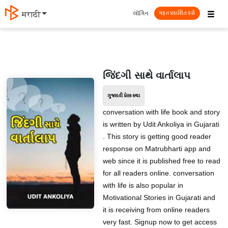
☰
લૉગિન
मराठी
મફત પ્રકાશિત કરો
જિંદગી સાથે વાર્તાલાપ
ગુજરાતી પ્રેરક કથા
conversation with life book and story
is written by Udit Ankoliya in Gujarati
. This story is getting good reader
response on Matrubharti app and
web since it is published free to read
for all readers online. conversation
with life is also popular in
Motivational Stories in Gujarati and
it is receiving from online readers
very fast. Signup now to get access