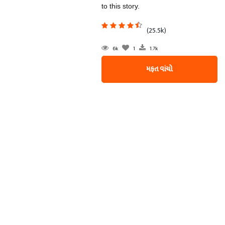
to this story.
(25.5k)
6k
1
1.7k
મફત વાંચો