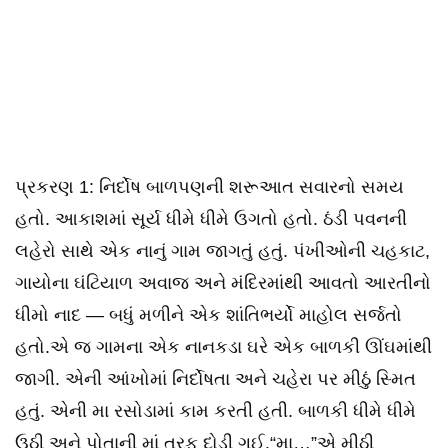
પ્રકરણ 1: નિર્દોષ બાળપણની શરૂઆત સવારનો સમય
હતો. આકાશમાં સૂર્ય ધીમે ધીમે ઉગતો હતો. ઠંડી પવનની
લહેરો સાથે એક નાનું ગામ જાગતું હતું. પંખીઓની ચહકાટ,
ગાયોના ઘંટિયાળ અવાજ અને મંદિરમાંથી આવતો આરતીનો
ધીમો નાદ — બધું મળીને એક શાંતિભર્યો માહોલ સર્જતો
હતો.એ જ ગામના એક નાનકડા ઘરે એક બાળકી ઊંઘમાંથી
જાગી. એની આંખોમાં નિર્દોષતા અને ચહેરા પર મીઠું સ્મિત
હતું. એની મા રસોડામાં કામ કરતી હતી. બાળકી ધીમે ધીમે
ઉઠી અને પોતાની માં તરફ દોડી ગઈ.“મા…”એ મીઠી