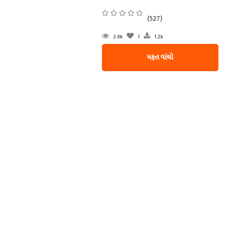
(527)
2.6k
1
1.2k
મફત વાંચો