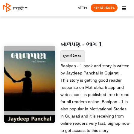
☰
લૉગિન
मराठी
મફત પ્રકાશિત કરો
બાળપણ - ભાગ 1
ગુજરાતી પ્રેરક કથા
Baalpan - 1 book and story is written
by Jaydeep Panchal in Gujarati .
This story is getting good reader
response on Matrubharti app and
web since it is published free to read
for all readers online. Baalpan - 1 is
also popular in Motivational Stories
in Gujarati and it is receiving from
online readers very fast. Signup now
to get access to this story.