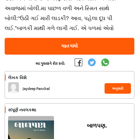
અવાજમાં બોલી.મા પાછળ વળી અને સ્મિત સાથે
બોલી:“ઉઠી ગઈ મારી લાડકી? આવ, પહેલા દૂધ પી
લઈ.”બાળકી માથી ગળે લાગી ગઈ. એ પળમાં એવો
મફત વાંચો
આ પુસ્તકને શેર કરો:
લેખક વિશે
અનુસરો
Jaydeep Panchal
સંપૂર્ણ નવલકથા
બાળપણ.