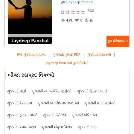
દ્વારા Jaydeep Panchal
(752)
4.8k
0
2k
કુલ એપિસોડ્સ : 2
શ્રેષ્ઠ ગુજરાતી વાર્તાઓ
|
ગુજરાતી પુસ્તકો PDF
|
ગુજરાતી પ્રેરક કથા
|
Jaydeep Panchal પુસ્તકો PDF
બીજા રસપ્રદ વિકલ્પો
ગુજરાતી વાર્તા
ગુજરાતી આધ્યાત્મિક વાર્તાઓ
ગુજરાતી ફિક્શન વાર્તા
ગુજરાતી પ્રેરક કથા
ગુજરાતી ક્લાસિક નવલકથાઓ
ગુજરાતી બાળ વાર્તાઓ
ગુજરાતી હાસ્ય કથાઓ
ગુજરાતી મેગેઝિન
ગુજરાતી કવિતાઓ
ગુજરાતી પ્રવાસ વર્ણન
ગુજરાતી મહિલા વિશેષ
ગુજરાતી નાટક