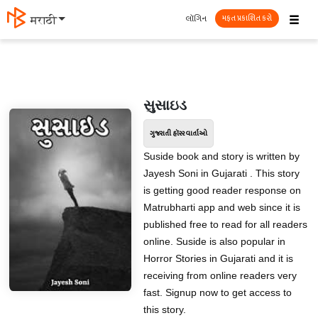
☰
લૉગિન
मराठी
મફત પ્રકાશિત કરો
સુસાઇડ
ગુજરાતી હૉરર વાર્તાઓ
Suside book and story is written by
Jayesh Soni in Gujarati . This story
is getting good reader response on
Matrubharti app and web since it is
published free to read for all readers
online. Suside is also popular in
Horror Stories in Gujarati and it is
receiving from online readers very
fast. Signup now to get access to
this story.