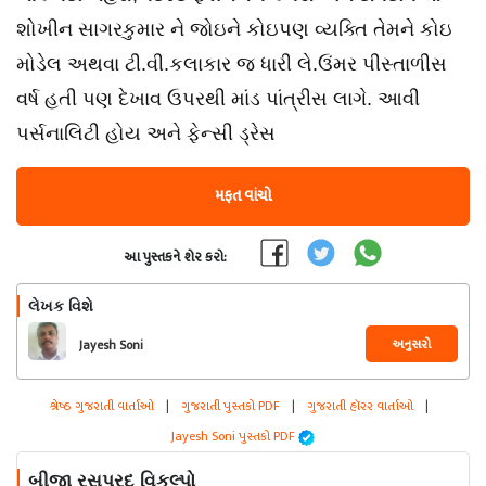
શોખીન સાગરકુમાર ને જોઇને કોઇપણ વ્યક્તિ તેમને કોઇ
મોડેલ અથવા ટી.વી.કલાકાર જ ધારી લે.ઉંમર પીસ્તાળીસ
વર્ષ હતી પણ દેખાવ ઉપરથી માંડ પાંત્રીસ લાગે. આવી
પર્સનાલિટી હોય અને ફેન્સી ડ્રેસ
મફત વાંચો
આ પુસ્તકને શેર કરો:
લેખક વિશે
અનુસરો
Jayesh Soni
શ્રેષ્ઠ ગુજરાતી વાર્તાઓ
|
ગુજરાતી પુસ્તકો PDF
|
ગુજરાતી હૉરર વાર્તાઓ
|
Jayesh Soni પુસ્તકો PDF
બીજા રસપ્રદ વિકલ્પો