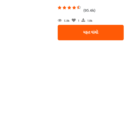
(95.4k)
5.8k
1
1.8k
મફત વાંચો