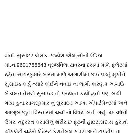
વાર્તા- સુસાઇડ લેખક- જયેશ એલ.સોની-ઊંઝા
મો‌.નં.9601755643 વ્રજવિલા ટાવરના દસમા માળે ફ્લેટમાં
રહેતા સાગરકુમારે બારમા માળે અગાશીમાં જઇ પડતું મુકીને
સુસાઇડ કર્યું ત્યારે કોઈને નવાઇ ના લાગી કારણકે અગાઉ
બે વખત તેમણે સુસાઇડ નો પ્રયત્ન કર્યો હતો પણ બચી
ગયા હતા.સાગરકુમાર નું સુસાઇડ આખા એપાર્ટમેન્ટમાં અને
આજુબાજુના વિસ્તારમાં ચર્યા નો વિષય બની ગયું. 45 વર્ષની
ઉંમર, તંદુરસ્ત કસાયેલું શરીર,છ ફૂટની હાઇટ,સદાય હસતો
ચૉકલેટી ચહેરો,લેટેસ્ટ ફેશનેબલ કપડાં અને ટાપટીપ ના