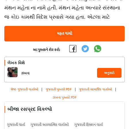
મંથન મહેતા ના નામે હતી. મંથન મહેતા અત્યારે સંસ્થાના
જ કોઇ કામથી વિદેશ પ્રવાસે ગયા હતા. એટલા માટે
મફત વાંચો
આ પુસ્તકને શેર કરો:
લેખક વિશે
અનુસરો
ઝંખના
શ્રેષ્ઠ ગુજરાતી વાર્તાઓ
|
ગુજરાતી પુસ્તકો PDF
|
ગુજરાતી સામાજિક વાર્તાઓ
|
ઝંખના પુસ્તકો PDF
બીજા રસપ્રદ વિકલ્પો
ગુજરાતી વાર્તા
ગુજરાતી આધ્યાત્મિક વાર્તાઓ
ગુજરાતી ફિક્શન વાર્તા