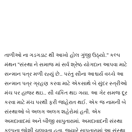
તાળીઓ ના ગડગડાટ થી આખો હોલ ગુંજી ઉઠ્યો." કલ્પ
મંથન "સંસ્થા ને સમાજ માં સર્વ શ્રેષ્ઠ યોગદાન આપવા માટે
સન્માન પત્ર મળી રહ્યું છે.. પરંતુ સૌના આશ્ચર્ય વચ્ચે આ
સન્માન પત્ર ગ્રહણ કરવા માટે એકસાથે બે સુંદર સ્ત્રીઓ
મંચ પર હાજર થઇ.. સૌ ચકિત થઇ ગયા. આ ગેર સમજ દૂર
કરવા માટે મંચ પરથી ફરી જાહેરાત થઈ. એક જ નામની બે
સંસ્થાઓ બે અલગ અલગ શહેરોમાં હતી. એક
અમદાવાદમાં અને બીજી સાપુતારામાં. અમદાવાદની સંસ્થા
કલ્પના જોશી ચલાવતા હતા. જ્યારે સાપુતારામાં આ સંસ્થા