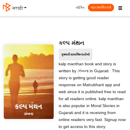
☰
લૉગિન
मराठी
મફત પ્રકાશિત કરો
કલ્પ મંથન
ગુજરાતી સામાજિક વાર્તાઓ
kalp manthan book and story is
written by ઝંખના in Gujarati . This
story is getting good reader
response on Matrubharti app and
web since it is published free to read
for all readers online. kalp manthan
is also popular in Moral Stories in
Gujarati and it is receiving from
online readers very fast. Signup now
to get access to this story.