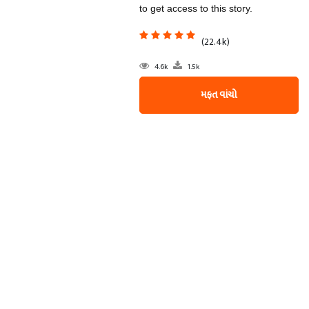
to get access to this story.
(22.4k)
4.6k
1.5k
મફત વાંચો