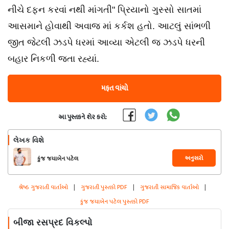
નીચે દફન કરવાં નથી માંગતી" પ્રિયાનો ગુસ્સો સાતમાં
આસમાને હોવાથી અવાજ માં કર્કશ હતો. આટલું સાંભળી
જીત જેટલી ઝડપે ધરમાં આવ્યા એટલી જ ઝડપે ધરની
બહાર નિકળી જતા રહ્યાં.
મફત વાંચો
આ પુસ્તકને શેર કરો:
લેખક વિશે
અનુસરો
કુંજ જયાબેન પટેલ
શ્રેષ્ઠ ગુજરાતી વાર્તાઓ
|
ગુજરાતી પુસ્તકો PDF
|
ગુજરાતી સામાજિક વાર્તાઓ
|
કુંજ જયાબેન પટેલ પુસ્તકો PDF
બીજા રસપ્રદ વિકલ્પો