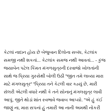
કેટલાં નાદાન હોય છે બેજુબાન દિલોના સબંધ, કેટલાંક
સમજી નથી શકતાં... કેટલાંક સમજ નથી આવતાં... - કુંજ
જયાબેન પટેલ કિંમત મંગળસુત્રની દરવાજો ખોલતાંની
સાથે જ પ્રિયા ગુસ્સેથી બોલી ઉઠી "જીત તમે લાવ્યા મારા
માટે મંગલસુત્ર" "પ્રિયા તને કેટલી વાર કહ્યું છે, મારી
સૅલરી એટલી વધારે નથી કે તને સોનાનું મંગલસુત્ર લાવી
આપું, જીતે થોડાં શાંત સ્વભાવે જવાબ આપ્યો. "એ હું કંઈ
જાણું ના, મારા સપનાં હું તમારી આ નાની અમથી નોકરી