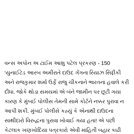
વન્સ અપોન અ ટાઈમ આશુ પટેલ પ્રકરણ - 150
‘યુનાઈટેડ આરબ અમીરાતે દાઉદ ગેંગના રિયાઝ સિદ્દીકી
અને રાજકુમાર શર્મા ઉર્ફે રાજુ ચીકનાને ભારતના હવાલે કરી
દીધા. જોકે થોડા સમયમાં એ બંને જામીન પર છૂટી ગયા
કારણ કે મુંબઈ પોલીસ તેમની સામે કોર્ટને નક્કર પુરાવા ન
આપી શકી. મુંબઈ પોલીસે કહ્યું કે એનાથી દાઉદના
સાથીદારો વિરુદ્ધના પુરાવા ખોવાઈ ગયા હતા! એ પછી
કેટલાક ખણખોદિયા પત્રકારો એવી માહિતી બહાર કાઢી