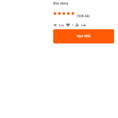
this story.
(108.4k)
8.5k
7
4.9k
મફત વાંચો