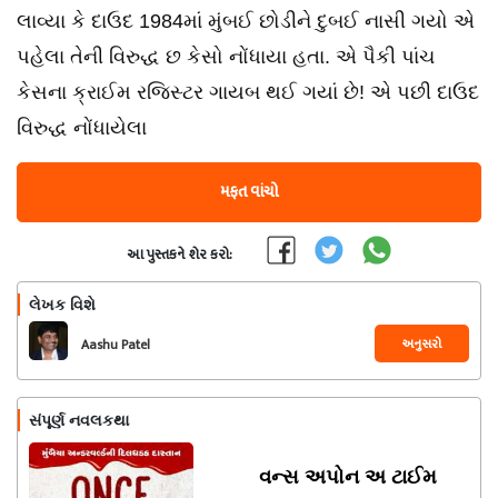
લાવ્યા કે દાઉદ 1984માં મુંબઈ છોડીને દુબઈ નાસી ગયો એ
પહેલા તેની વિરુદ્ધ છ કેસો નોંધાયા હતા. એ પૈકી પાંચ
કેસના ક્રાઈમ રજિસ્ટર ગાયબ થઈ ગયાં છે! એ પછી દાઉદ
વિરુદ્ધ નોંધાયેલા
મફત વાંચો
આ પુસ્તકને શેર કરો:
લેખક વિશે
અનુસરો
Aashu Patel
સંપૂર્ણ નવલકથા
વન્સ અપોન અ ટાઈમ