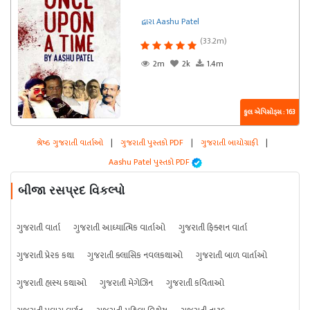
દ્વારા Aashu Patel
(33.2m)
2m
2k
1.4m
કુલ એપિસોડ્સ : 163
શ્રેષ્ઠ ગુજરાતી વાર્તાઓ
|
ગુજરાતી પુસ્તકો PDF
|
ગુજરાતી બાયોગ્રાફી
|
Aashu Patel પુસ્તકો PDF
બીજા રસપ્રદ વિકલ્પો
ગુજરાતી વાર્તા
ગુજરાતી આધ્યાત્મિક વાર્તાઓ
ગુજરાતી ફિક્શન વાર્તા
ગુજરાતી પ્રેરક કથા
ગુજરાતી ક્લાસિક નવલકથાઓ
ગુજરાતી બાળ વાર્તાઓ
ગુજરાતી હાસ્ય કથાઓ
ગુજરાતી મેગેઝિન
ગુજરાતી કવિતાઓ