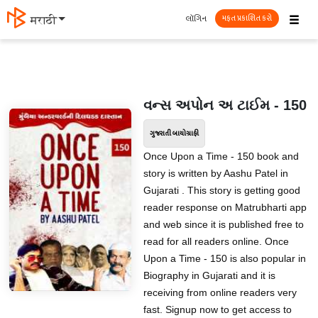
☰
લૉગિન
मराठी
મફત પ્રકાશિત કરો
વન્સ અપોન અ ટાઈમ - 150
ગુજરાતી બાયોગ્રાફી
Once Upon a Time - 150 book and
story is written by Aashu Patel in
Gujarati . This story is getting good
reader response on Matrubharti app
and web since it is published free to
read for all readers online. Once
Upon a Time - 150 is also popular in
Biography in Gujarati and it is
receiving from online readers very
fast. Signup now to get access to