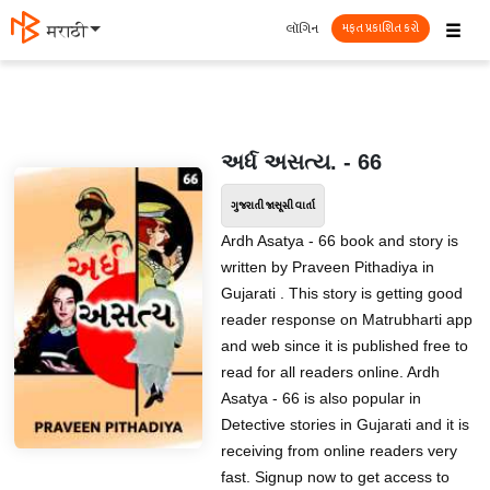
☰
લૉગિન
मराठी
મફત પ્રકાશિત કરો
અર્ધ અસત્ય. - 66
ગુજરાતી જાસૂસી વાર્તા
Ardh Asatya - 66 book and story is
written by Praveen Pithadiya in
Gujarati . This story is getting good
reader response on Matrubharti app
and web since it is published free to
read for all readers online. Ardh
Asatya - 66 is also popular in
Detective stories in Gujarati and it is
receiving from online readers very
fast. Signup now to get access to