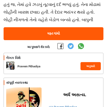
હતું જ, તેમાં હવે ઝડબું તૂટવાનું દર્દ ભળ્યું હતું. તેના મોઢામાં
લોહીની ખારાશ છવાઇ હતી. તે દેદાર ભયંકર થયો હતો.
લોહી નીગળતો તેનો ચહેરો બેડોળ બન્યો હતો. બાપુની
મફત વાંચો
આ પુસ્તકને શેર કરો:
લેખક વિશે
અનુસરો
Praveen Pithadiya
સંપૂર્ણ નવલકથા
અર્ધ અસત્ય.
દ્વારા Praveen Pithadiya