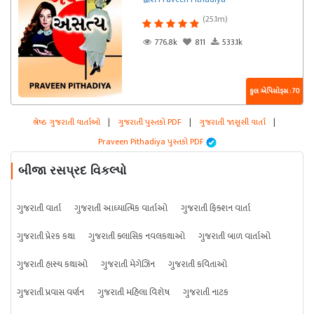
(25.1m)
776.8k
811
533.1k
કુલ એપિસોડ્સ : 70
શ્રેષ્ઠ ગુજરાતી વાર્તાઓ
|
ગુજરાતી પુસ્તકો PDF
|
ગુજરાતી જાસૂસી વાર્તા
|
Praveen Pithadiya પુસ્તકો PDF
બીજા રસપ્રદ વિકલ્પો
ગુજરાતી વાર્તા
ગુજરાતી આધ્યાત્મિક વાર્તાઓ
ગુજરાતી ફિક્શન વાર્તા
ગુજરાતી પ્રેરક કથા
ગુજરાતી ક્લાસિક નવલકથાઓ
ગુજરાતી બાળ વાર્તાઓ
ગુજરાતી હાસ્ય કથાઓ
ગુજરાતી મેગેઝિન
ગુજરાતી કવિતાઓ
ગુજરાતી પ્રવાસ વર્ણન
ગુજરાતી મહિલા વિશેષ
ગુજરાતી નાટક