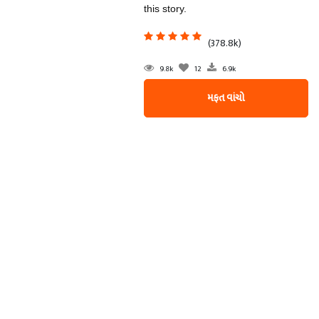
this story.
(378.8k)
9.8k
12
6.9k
મફત વાંચો