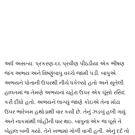
અર્ધ અસત્ય. પ્રકરણ-૬૬ પ્રવીણ પીઠડીયા એક ભીષણ
જંગ અભય અને વિષ્ણુંબાપુ વચ્ચે જામી પડી. બાપુએ
અભયને પોતાની ઉપરથી નીચે ધકેલ્યો હતો અને સૂતેલી
હાલતમાં જ તેમણે અભયનાં ચહેરા ઉપર એક ઘૂંસો રસિદ
કરી દીધો હતો. અભયને લાગ્યું જાણે કોઇએ તેના મોઢા
ઉપર ભારેખમ હથોડાથી વાર કર્યો છે. તેનું ઝડબું હલી ગયું
અને નાકમાંથી લોહીની ધાર થઇ. બાપુનાં એક જ ઘૂસે તે
બેહાલ બની ગયો. તેને ખભામાં ગોળી વાગી હતી. એનું દર્દ તો