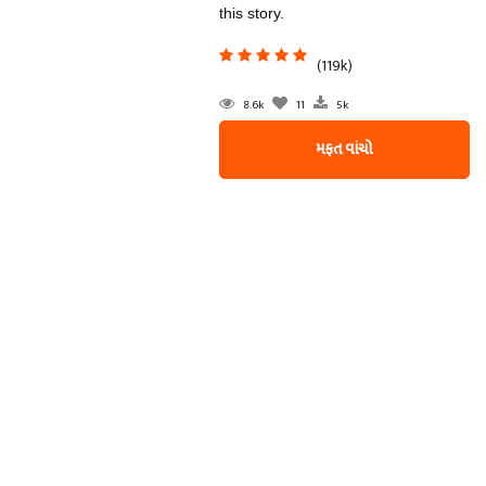
this story.
(119k)
8.6k
11
5k
મફત વાંચો