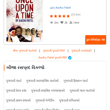
દ્વારા Aashu Patel
(33.3m)
2m
2k
1.4m
કુલ એપિસોડ્સ : 163
શ્રેષ્ઠ ગુજરાતી વાર્તાઓ
|
ગુજરાતી પુસ્તકો PDF
|
ગુજરાતી બાયોગ્રાફી
|
Aashu Patel પુસ્તકો PDF
બીજા રસપ્રદ વિકલ્પો
ગુજરાતી વાર્તા
ગુજરાતી આધ્યાત્મિક વાર્તાઓ
ગુજરાતી ફિક્શન વાર્તા
ગુજરાતી પ્રેરક કથા
ગુજરાતી ક્લાસિક નવલકથાઓ
ગુજરાતી બાળ વાર્તાઓ
ગુજરાતી હાસ્ય કથાઓ
ગુજરાતી મેગેઝિન
ગુજરાતી કવિતાઓ