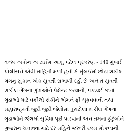
વન્સ અપોન અ ટાઈમ આશુ પટેલ પ્રકરણ - 148 મુંબઈ
પોલીસને એવી માહિતી મળી હતી કે મુંબઈમાં છોટા શકીલ
ગેંગનું સુકાન એક યુવતી સંભાળી રહી છે અને તે યુવતી
શકીલ ગેંગના ગુંડાઓને પેમેન્ટ કરવાની, પકડાઈ જતાં
ગુંડાઓ માટે વકીલો રોકીને એમને ફી ચૂકવવાની તથા
મહારાષ્ટ્રની જુદી જુદી જેલોમાં પુરાયેલા શકીલ ગેંગના
ગુંડાઓને જેલમાં સુવિધા પૂરી પાડવાની અને તેમના કુંટુંબોને
ગુજરાન ચલાવવા માટે દર મહિને જરૂરી રકમ મોકલાની