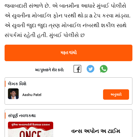
જવાબદારી સંભાળે છે. એ બાતમીના આધારે મુંબઈ પોલીસે
એ યુવતીના મોબાઈલ ફોન પરથી થોડા a ટેપ કરવા માંડ્યા.
એ યુવતી જુદા જુદા ત્રણ મોબાઈલ નંબરથી શકીલ સાથે
સંપર્કમાં રહેતી હતી. મુંબઈ પોલીસે છ
મફત વાંચો
આ પુસ્તકને શેર કરો:
લેખક વિશે
અનુસરો
Aashu Patel
સંપૂર્ણ નવલકથા
વન્સ અપોન અ ટાઈમ