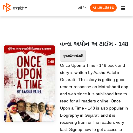
☰
લૉગિન
मराठी
મફત પ્રકાશિત કરો
વન્સ અપોન અ ટાઈમ - 148
ગુજરાતી બાયોગ્રાફી
Once Upon a Time - 148 book and
story is written by Aashu Patel in
Gujarati . This story is getting good
reader response on Matrubharti app
and web since it is published free to
read for all readers online. Once
Upon a Time - 148 is also popular in
Biography in Gujarati and it is
receiving from online readers very
fast. Signup now to get access to