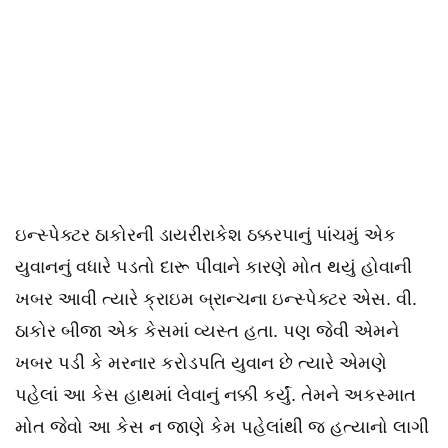
ઇન્સ્પેક્ટર ઠાકોરની ડાયરીરાકેશ ઠક્કરપાનું પાંચમું એક
યુવાનનું વધારે પડતો દારૂ પીવાને કારણે મોત થયું હોવાની
ખબર આવી ત્યારે ક્રાઇમ બ્રાન્ચના ઇન્સ્પેક્ટર એસ. વી.
ઠાકોર બીજા એક કેસમાં વ્યસ્ત હતા. પણ જેવી એમને
ખબર પડી કે મરનાર કરોડપતિ યુવાન છે ત્યારે એમણે
પહેલાં આ કેસ હાથમાં લેવાનું નક્કી કર્યું. તેમને અકસ્માત
મોત જેવો આ કેસ ન જાણે કેમ પહેલાંથી જ હત્યાનો લાગી