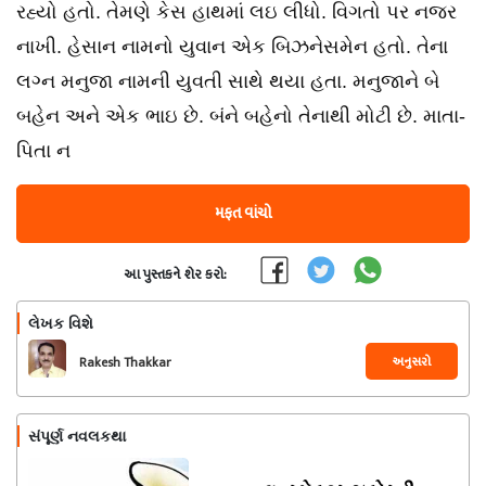
રહ્યો હતો. તેમણે કેસ હાથમાં લઇ લીધો. વિગતો પર નજર
નાખી. હેસાન નામનો યુવાન એક બિઝનેસમેન હતો. તેના
લગ્ન મનુજા નામની યુવતી સાથે થયા હતા. મનુજાને બે
બહેન અને એક ભાઇ છે. બંને બહેનો તેનાથી મોટી છે. માતા-
પિતા ન
મફત વાંચો
આ પુસ્તકને શેર કરો:
લેખક વિશે
અનુસરો
Rakesh Thakkar
સંપૂર્ણ નવલકથા