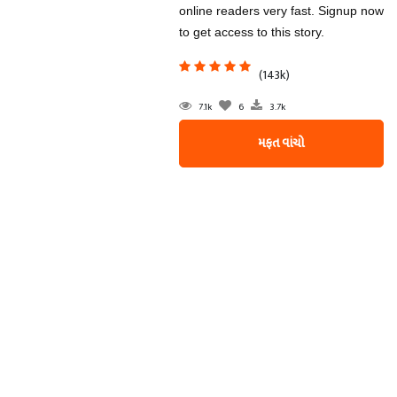
online readers very fast. Signup now
to get access to this story.
(143k)
7.1k
6
3.7k
મફત વાંચો