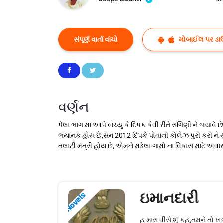
સંપૂર્ણ વાર્તા વાંચો
મોબાઈલ પર ડા
વર્ણન
પેલા ભાગ માં આપે વાંચ્યુ કે દિપક કેવી રીતે રાગિણી ને બચાવે
ભયાનક હોય છે,સન 2012 દિપકે પોતાની કોલેઝ પુરી કરી ને 
તલાટી મંત્રી હોય છે, એમને મડેલા ગામો ના વિકાસ માટે અ
ઇમાનદારી
Novels
હુ મારા વીસે શું કહુ,તમને તો