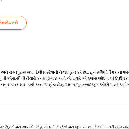
ઉનલોડ કરો
 છે અને રાધનપુર ના બધા પોલીસ સ્ટેશનો ને જાગ્રુત કરે છે... હવે રાગિણી દિપક ના પ
યુ.પી.એસ.સી ની તૈયારી કરતો હોય છે અને એના માટે એ ક્લાસ જોઇન કરે છે,દિપ
વાર નવાર કંઇક સારુ કાર્ય કરતા જ હોય છે,હાલાર બાજુ વરસાદ ખુબ ઓછો પડતો અન
 ખબર છે,તમે મને આટલો સ્નેહ આપ્યો છે જેનો મને ખુબ આનંદ છે,મારી સ્ટોરી ખુબ સીમ