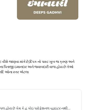
ાસ્ટ વીશે જાણવા માંગે છે,દિપક નો પાસ્ટ ખુબ જ ક્રુણ અને
ક ના પિતાજી ઇમાનદાર અને જવાબદારી વાળા હોય છે તેઓ
ે નદિ ઓના સ્તર એટલા
્પલ હોય છે કેમ કે હુ કોઇ પ્રોફેશનલ વ્હાઇટર નથી...