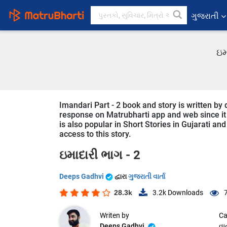
ગુજરાતી
ઇમ
Imandari Part - 2 book and story is written by 
response on Matrubharti app and web since it i
is also popular in Short Stories in Gujarati and
access to this story.
ઇમાદારી ભાગ - 2
Deeps Gadhvi
દ્વારા
ગુજરાતી વાર્તા
28.3k
3.2k
Downloads
Writen by
Ca
Deeps Gadhvi
વાર્