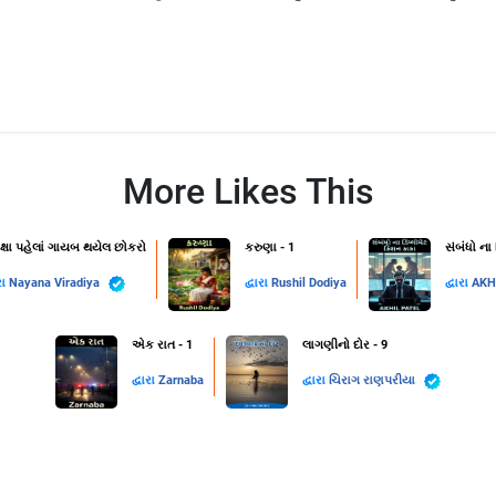
More Likes This
ક્ષા પહેલાં ગાયબ થયેલ છોકરો
કરુણા - 1
સંબંધો ના
રા
Nayana Viradiya
દ્વારા
Rushil Dodiya
દ્વારા
AKH
એક રાત - 1
લાગણીનો દોર - 9
દ્વારા
Zarnaba
દ્વારા
ચિરાગ રાણપરીયા