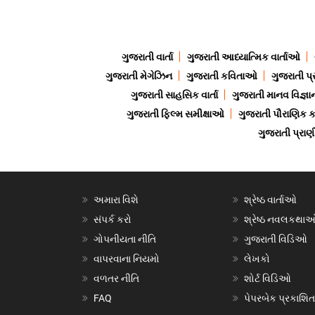
ગુજરાતી વાર્તા
ગુજરાતી આધ્યાત્મિક વાર્તાઓ
ગુજરાતી મેગેઝિન
ગુજરાતી કવિતાઓ
ગુજરાતી પ્
ગુજરાતી સાહસિક વાર્તા
ગુજરાતી માનવ વિજ્ઞા
ગુજરાતી ફિલ્મ સમીક્ષાઓ
ગુજરાતી પૌરાણિક
ગુજરાતી પ્ર
અમારા વિશે
શ્રેષ્ઠ વાર્તાઓ
સંપર્ક કરો
શ્રેષ્ઠ નવલકથા
ગોપનીયતા નીતિ
ગુજરાતી વિડિઓ
વાપરવાના નિયમો
લેખકો
વળતર નીતિ
શોર્ટ વિડિઓ
FAQ
પેપરબેક પ્રકાશિત