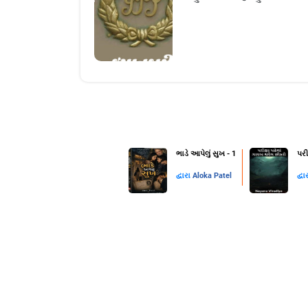
ભાડે આપેલું સુખ - 1
પરી
દ્વારા
Aloka Patel
દ્વા