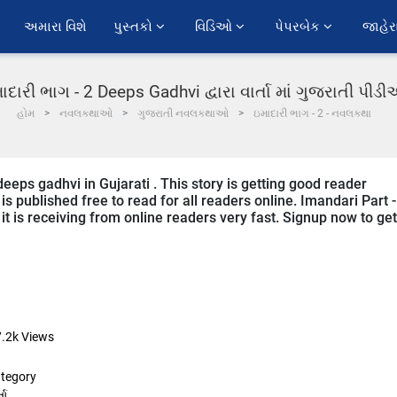
અમારા વિશે
પુસ્તકો 
વિડિઓ 
પેપરબેક 
જાહેર
ાદારી ભાગ - 2 Deeps Gadhvi દ્વારા વાર્તા માં ગુજરાતી પીડ
હોમ
નવલકથાઓ
ગુજરાતી નવલકથાઓ
ઇમાદારી ભાગ - 2 - નવલકથા
deeps gadhvi in Gujarati . This story is getting good reader
s published free to read for all readers online. Imandari Part -
 it is receiving from online readers very fast. Signup now to get
7.2k
Views
tegory
તા