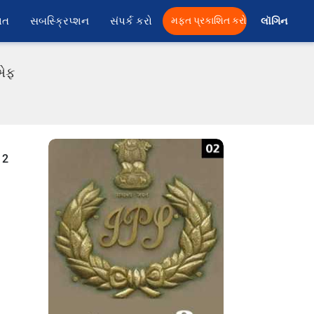
ાત
સબસ્ક્રિપ્શન
સંપર્ક કરો
મફત પ્રકાશિત કરો
લૉગિન 
ીએફ
 2