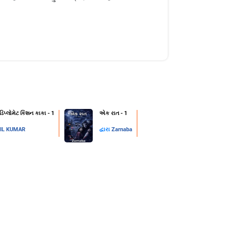
 ડિપ્લોમેટ કિશન કાકા - 1
એક રાત - 1
IL KUMAR
દ્વારા
Zarnaba