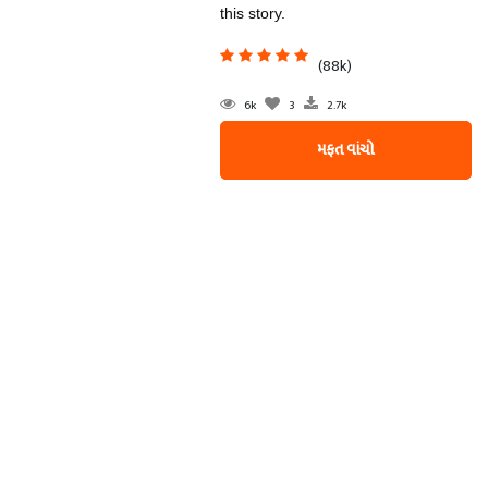
this story.
(88k)
6k
3
2.7k
મફત વાંચો