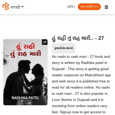
☰
લૉગિન
मराठी
મફત પ્રકાશિત કરો
હું રાહી તું રાહ મારી.. - 27
ગુજરાતી પ્રેમ કથાઓ
Hu raahi tu raah mari - 27 book and
story is written by Radhika patel in
Gujarati . This story is getting good
reader response on Matrubharti app
and web since it is published free to
read for all readers online. Hu raahi
tu raah mari - 27 is also popular in
Love Stories in Gujarati and it is
receiving from online readers very
fast. Signup now to get access to