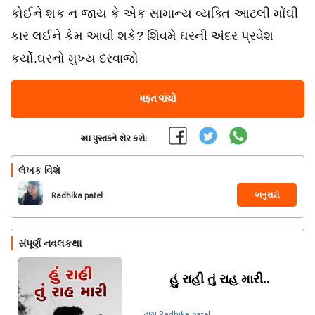
કોઈને શક ન જાય કે એક સામાન્ય વ્યક્તિ આટલી મોંઘી
કાર લઈને કેમ આવી શકે? શિવમે ઘરની અંદર પ્રવેશ
કર્યો.ઘરનો મુખ્ય દરવાજો
મફત વાંચો
આ પુસ્તકને શેર કરો:
લેખક વિશે
અનુસરો
Radhika patel
સંપૂર્ણ નવલકથા
હું રાહી તું રાહ મારી..
દ્વારા Radhika patel