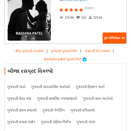
(4.1m)
276.9k
120
139.5k
કુલ એપિસોડ્સ : 43
શ્રેષ્ઠ ગુજરાતી વાર્તાઓ
|
ગુજરાતી પુસ્તકો PDF
|
ગુજરાતી પ્રેમ કથાઓ
|
Radhika patel પુસ્તકો PDF
બીજા રસપ્રદ વિકલ્પો
ગુજરાતી વાર્તા
ગુજરાતી આધ્યાત્મિક વાર્તાઓ
ગુજરાતી ફિક્શન વાર્તા
ગુજરાતી પ્રેરક કથા
ગુજરાતી ક્લાસિક નવલકથાઓ
ગુજરાતી બાળ વાર્તાઓ
ગુજરાતી હાસ્ય કથાઓ
ગુજરાતી મેગેઝિન
ગુજરાતી કવિતાઓ
ગુજરાતી પ્રવાસ વર્ણન
ગુજરાતી મહિલા વિશેષ
ગુજરાતી નાટક