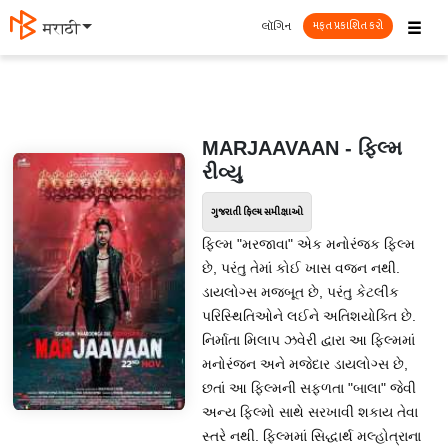
☰
લૉગિન
मराठी
મફત પ્રકાશિત કરો
MARJAAVAAN - ફિલ્મ
રીવ્યુ
ગુજરાતી ફિલ્મ સમીક્ષાઓ
ફિલ્મ "મરજાવા" એક મનોરંજક ફિલ્મ
છે, પરંતુ તેમાં કોઈ ખાસ વજન નથી.
ડાયલોગ્સ મજબૂત છે, પરંતુ કેટલીક
પરિસ્થિતિઓને લઈને અતિશયોક્તિ છે.
નિર્માતા મિલાપ ઝવેરી દ્વારા આ ફિલ્મમાં
મનોરંજન અને મજેદાર ડાયલોગ્સ છે,
છતાં આ ફિલ્મની સફળતા "બાલા" જેવી
અન્ય ફિલ્મો સાથે સરખાવી શકાય તેવા
સ્તરે નથી. ફિલ્મમાં સિદ્ધાર્થ મલ્હોત્રાના