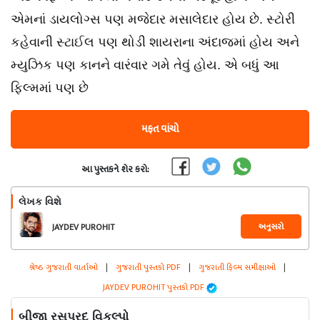
એમનાં ડાયલોગ્સ પણ મજેદાર મસાલેદાર હોય છે. સ્ટોરી
કહેવાની સ્ટાઈલ પણ થોડી શાયરાના અંદાજમાં હોય અને
મ્યુઝિક પણ કાનને વારંવાર ગમે તેવું હોય. એ બધું આ
ફિલ્મમાં પણ છે
મફત વાંચો
આ પુસ્તકને શેર કરો:
લેખક વિશે
અનુસરો
JAYDEV PUROHIT
શ્રેષ્ઠ ગુજરાતી વાર્તાઓ
|
ગુજરાતી પુસ્તકો PDF
|
ગુજરાતી ફિલ્મ સમીક્ષાઓ
|
JAYDEV PUROHIT પુસ્તકો PDF
બીજા રસપ્રદ વિકલ્પો