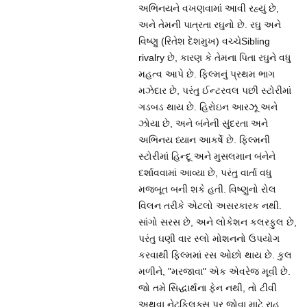
અભિનયને વખણવામાં આવી રહ્યું છે,
અને તેમની પાત્રતા રઘુનો છે. રઘુ અને
વિષ્ણુ (રિતેશ દેશમુખ) વચ્ચેSibling
rivalry છે, કારણ કે તેમના પિતા રઘુને વધુ
મહત્વ આપે છે. ફિલ્મનું પ્રથમ ભાગ
મઝેદાર છે, પરંતુ ઈન્ટરવલ પછી સ્ટોરીમાં
ગડબડ થાય છે. હિરોઇન આરઝૂ અને
ઝોયા છે, અને બંનેની સુંદરતા અને
અભિનય ધ્યાન આકર્ષે છે. ફિલ્મની
સ્ટોરીમાં હિન્દૂ અને મુસલમાન બંનેને
દર્શાવવામાં આવ્યા છે, પરંતુ વાર્તા વધુ
મજબૂત બની શકે હતી. વિષ્ણુનો રોલ
વિલન તરીકે એટલો અસરકારક નથી.
સાંગો સરસ છે, અને લોકેશન કલરફુલ છે,
પરંતુ ઘણી વાર સ્લો મોશનનો ઉપયોગ
કરવાથી ફિલ્મમાં રસ ઓછો થાય છે. કુલ
મળીને, "મરજાવા" એક એવરેજ મૂવી છે.
જો તમે સિદ્ધાર્થના ફેન નથી, તો ટીવી
અથવા નેટફ્લિક્સ પર જોવા માટે રાહ