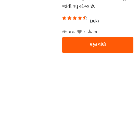
જોવી વધુ યોગ્ય છે.
(36k)
8.2k
1
2k
મફત વાંચો