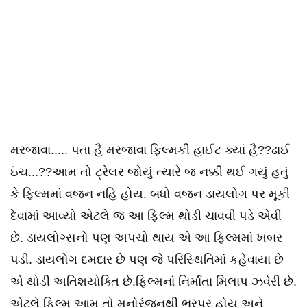
મરજાવા..... પતા હૈ મરજાવા ફિલ્મકી હાઈટ ક્યાં હૈ??ઢાઈ
ઇંચ...??આમ તો ટ્રેલર જોયું ત્યારે જ નક્કી થઈ ગયું હતું
કે ફિલ્મમાં વજન નહિ હોય. બધો વજન ડાયલોગ પર મૂકી
દેવામાં આવ્યો એટલે જ આ ફિલ્મ થોડી ચાવવી પડે એવી
છે. ડાયલોગ્સનો પણ અપચો થાય એ આ ફિલ્મમાં ખબર
પડી. ડાયલોગ દમદાર છે પણ જે પરિસ્થિતિમાં કહેવાયા છે
એ થોડી અતિશયોક્તિ છે.ફિલ્મનાં નિર્માતા મિલાપ ઝવેરી છે.
એટલે ફિલ્મ આમ તો મનોરંજનથી ભરપૂર હોય અને