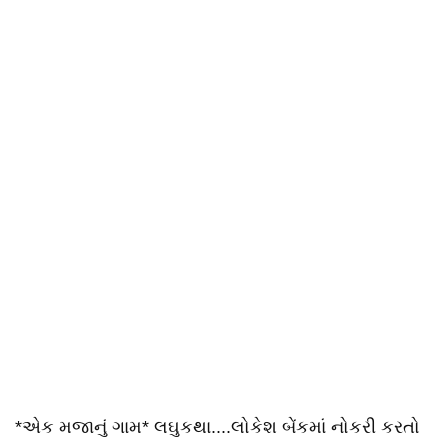
*એક મજાનું ગામ* લઘુકથા....લોકેશ બેંકમાં નોકરી કરતો