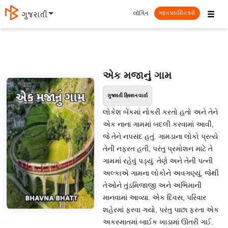
☰
લૉગિન
ગુજરાતી
મફત પ્રકાશિત કરો
એક મજાનું ગામ
ગુજરાતી ફિક્શન વાર્તા
લોકેશ બેંકમાં નોકરી કરતો હતો અને તેને
એક નાના ગામમાં બદલી કરવામાં આવી,
જે તેને નપસંદ હતું. ગામડાના લોકો પ્રત્યે
તેની નફરત હતી, પરંતુ પ્રમોશન માટે તે
ગામમાં રહેવું પડ્યું. તેણે અને તેની પત્ની
અલ્કાએ ગામના લોકોને અવગણ્યું, જેથી
તેઓને તુંડમિજાજી અને અભિમાની
માનવામાં આવ્યા. એક દિવસ, પરિવાર
શહેરમાં ફરવા ગયો, પરંતુ પાછા ફરતા એક
અકસ્માતમાં બાઈક ખાડામાં ઊતરી ગઈ.