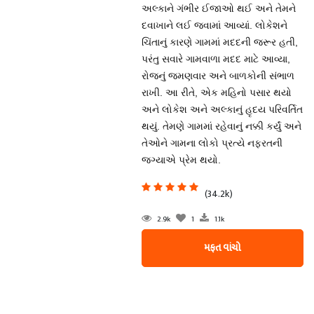
અલ્કાને ગંભીર ઈજાઓ થઈ અને તેમને
દવાખાને લઈ જવામાં આવ્યાં. લોકેશને
ચિંતાનું કારણે ગામમાં મદદની જરૂર હતી,
પરંતુ સવારે ગામવાળા મદદ માટે આવ્યા,
રોજનું જમણવાર અને બાળકોની સંભાળ
રાખી. આ રીતે, એક મહિનો પસાર થયો
અને લોકેશ અને અલ્કાનું હૃદય પરિવર્તિત
થયું. તેમણે ગામમાં રહેવાનું નક્કી કર્યું અને
તેઓને ગામના લોકો પ્રત્યે નફરતની
જગ્યાએ પ્રેમ થયો.
(34.2k)
2.9k
1
1.1k
મફત વાંચો