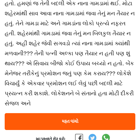
હતો. હમણાં જ તેની બદલી એક નાના ગામડામાં થઈ. મોટા
શહેરમાંથી સાવ આવા નાના ગામડામાં જવા તેનું મન તૈયાર ન
હતું. તેને ગામડા માટે અને ગામડાંના લોકો પ્રત્યે નફરત
હતી. શહેરમાંથી ગામડામાં જવા તેનું મન બિલકુલ તૈયાર ન
હતું. અહીં શહેર જેવી સગવડો ત્યાં નાના ગામડામાં ક્યાંથી
મળવાની??? તેની પત્ની અલ્કા પણ તૈયાર ન હતી પણ શું
થાય??? એ સિવાય બીજો કોઈ ઉપાય બચ્યો ન હતો. બેંક
મેનેજર તરીકેનું પ્રમોશન જતું પણ કેમ કરાય??? લોકેશે
વિચાર્યું કે એકવાર પ્રમોશન લઈ લેવું પછી બદલી માટે
પ્રયત્ન કરી શકાશે. લોકેશનને બે સંતાનો હતા મોટી દીકરી
સેજલ અને
મફત વાંચો
આ પુસ્તકને શેર કરો: