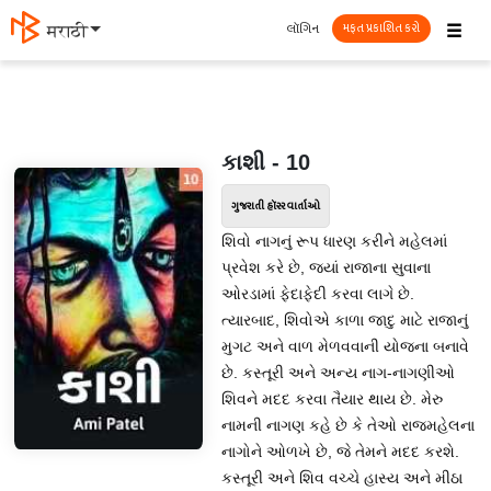
☰
લૉગિન
मराठी
મફત પ્રકાશિત કરો
કાશી - 10
ગુજરાતી હૉરર વાર્તાઓ
શિવો નાગનું રૂપ ધારણ કરીને મહેલમાં
પ્રવેશ કરે છે, જ્યાં રાજાના સુવાના
ઓરડામાં ફેદાફેદી કરવા લાગે છે.
ત્યારબાદ, શિવોએ કાળા જાદુ માટે રાજાનું
મુગટ અને વાળ મેળવવાની યોજના બનાવે
છે. કસ્તૂરી અને અન્ય નાગ-નાગણીઓ
શિવને મદદ કરવા તૈયાર થાય છે. મેરુ
નામની નાગણ કહે છે કે તેઓ રાજમહેલના
નાગોને ઓળખે છે, જે તેમને મદદ કરશે.
કસ્તૂરી અને શિવ વચ્ચે હાસ્ય અને મીઠા