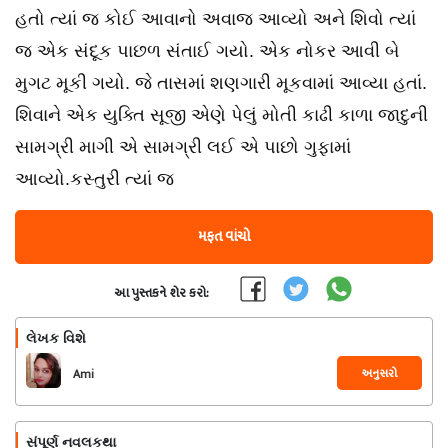
હતો ત્યાં જ કોઈ આવાનો અવાજ આવ્યો અને શિવો ત્યાં
જ એક સંદૂક પાછળ સંતાઈ ગયો. એક નોકર આવી બે
મુગટ મૂકી ગયો. જે તાસમાં શણગારી મૂકવામાં આવ્યા હતાં.
શિવાને એક યુક્તિ સૂજી એણે પેલું મોતી કાઢી કાળા જાદુની
સામગ્રી માગી એ સામગ્રી લઈ એ પાછો ગુફામાં
આવ્યો.કસ્તુરી ત્યાં જ
મફત વાંચો
આ પુસ્તકને શેર કરો:
લેખક વિશે
અનુસરો
Ami
સંપૂર્ણ નવલકથા