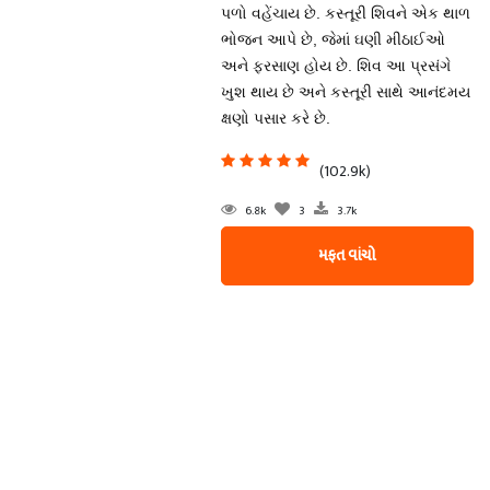
પળો વહેંચાય છે. કસ્તૂરી શિવને એક થાળ
ભોજન આપે છે, જેમાં ઘણી મીઠાઈઓ
અને ફરસાણ હોય છે. શિવ આ પ્રસંગે
ખુશ થાય છે અને કસ્તૂરી સાથે આનંદમય
ક્ષણો પસાર કરે છે.
(102.9k)
6.8k
3
3.7k
મફત વાંચો