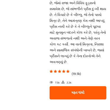
છે, જેમાં રાજા અને વિવિધ ફૂડ્સનો
સમાવેશ છે, જે સાંભળીને પ્રીંસ દુઃખી થાય
છે. તે વિચારે છે કે બીલ્લુ, જે તેનો પાક્કો
મિત્ર છે, તેને આમંત્રણ કેમ નથી આપ્યું.
પ્રીંસ નક્કી કરે છે કે તે બીલ્લુને પૂછવા
માટે મુનમુન બંદરને કૉલ કરે છે, પરંતુ તેનો
અવાજ સંભળાતો નથી અને તેણે તરત
કોલ કટ કર્યો. આ વાર્તા મિત્રતા, નિરાશા
અને સામાજિક સંબંધોની બાબતે છે, જ્યાં
પ્રીંસને લાગ્યું છે કે તેના દોસ્તોએ તેને
અવગણ્યું છે.
(19.5k)
7.5k
2.2k
મફત વાંચો