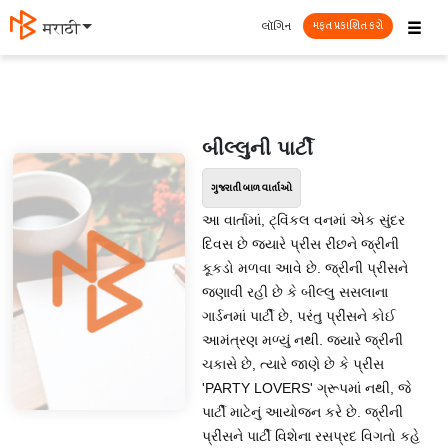
☰
લૉગિન
मराठी
મફત પ્રકાશિત કરો
બીલ્લુની પાર્ટી
ગુજરાતી બાળ વાર્તાઓ
આ વાર્તામાં, ટ્વિંકલ વનમાં એક સુંદર
દિવસ છે જ્યારે પ્રીંસ રીંછને જ્રીની
કૂકડો મળવા આવે છે. જ્રીની પ્રીંસને
જણાવી રહી છે કે બીલ્લુ સસલાના
ગાર્ડનમાં પાર્ટી છે, પરંતુ પ્રીંસને કોઈ
આમંત્રણ મળ્યું નથી. જ્યારે જ્રીની
ચકાસે છે, ત્યારે જાણે છે કે પ્રીંસ
'PARTY LOVERS' ગ્રૂપમાં નથી, જે
પાર્ટી માટેનું આયોજન કરે છે. જ્રીની
પ્રીંસને પાર્ટી વિશેના રસપ્રદ વિગતો કહે