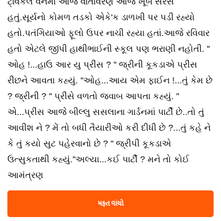
ટ્વિંકલ વનમાં આજે વાતાવરણ આજે ખૂબ સરસ
હતું.સૂર્યનો કોમળ તડકો એકે'ક ડાળખી પર પડી રહ્યો
હતો.પતંગિયાઓ ફૂલો ઉપર નાચી રહ્યા હતાં.આજે રવિવાર
હતો એટલે જીંપી હાથીભાઈની સ્કૂલ પણ ભરાણી નહોતી. ''
ઓહ !...હાઉ આર યુ પ્રીંસ ? '' જ્રીની કૂકડાએ પ્રીંસ
રીંછને આવતા કહ્યું. ''ઓહ...આય એમ ફાઈન !...તું કેમ છે
? જ્રીની ? '' પ્રીંસે વળતો જવાબ આપતા કહ્યું. ''
એ...પ્રીંસ આજે બીલ્લુ સસલાના ગાર્ડનમાં પાર્ટી છે..તો તું
આવીશ ને ? મેં તો બધી તૈયારીઓ કરી દીધી છે ?...તું કહે ને
કે તું કયો સુટ પહેરવાનો છે ? '' જ્રીપી કૂકડાએ
ઉત્સુકતાથી કહ્યું.''અલ્યા...કઈ પાર્ટી ? મને તો કોઈ
આમંત્રણ
મફત વાંચો