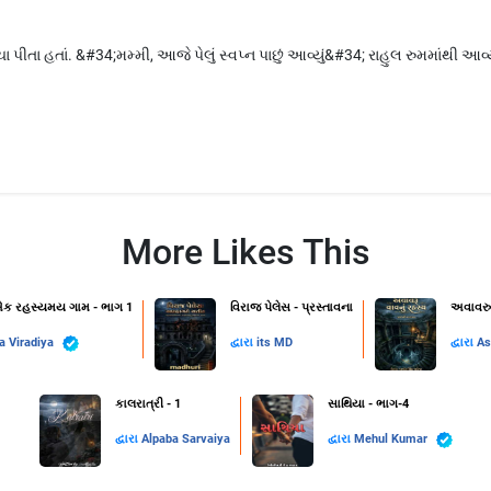
 પીતા હતાં. &#34;મમ્મી, આજે પેલું સ્વપ્ન પાછું આવ્યું&#34; રાહુલ રુમમાંથી આવ્
More Likes This
 એક રહસ્યમય ગામ - ભાગ 1
વિરાજ પેલેસ - પ્રસ્તાવના
અવાવરુ
a Viradiya
દ્વારા
its MD
દ્વારા
As
કાલરાત્રી - 1
સાથિયા - ભાગ-4
દ્વારા
Alpaba Sarvaiya
દ્વારા
Mehul Kumar