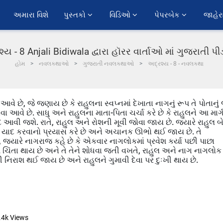
અમારા વિશે
પુસ્તકો 
વિડિઓ 
પેપરબેક 
જાહેર
્ય - 8 Anjali Bidiwala દ્વારા હૉરર વાર્તાઓ માં ગુજરાતી 
હોમ
નવલકથાઓ
ગુજરાતી નવલકથાઓ
અદ્રશ્ય - 8 - નવલકથા
ે છે, જે જણાય છે કે રાહુલના સ્વપ્નમાં દેખાતા નાગનું રૂપ તે પોતાનું
ા આવે છે. સાધુ અને રાહુલના માતા-પિતા ચર્ચા કરે છે કે રાહુલને આ માર્
 યાદ આવી જશે. રાતે, રાહુલ અને રોશની મૂવી જોવા જાય છે. જ્યારે રાહુલ બ
રસ્તો યાદ કરવાનો પ્રયાસ કરે છે અને અચાનક ઊભો થઈ જાય છે. તે
 જ્યારે નાગરાજ કહે છે કે એકવાર નાગલોકમાં પ્રવેશ કર્યા પછી પાછા
ચિંતા થાય છે અને તે તેને શોધવા જતી વખતે, રાહુલ અને નાગ નાગલોક
ી નિરાશ થઈ જાય છે અને રાહુલને ગુમાવી દેવા પર દુઃખી થાય છે.
.4k
Views