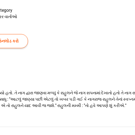
tegory
રર વાર્તાઓ
ઉનલોડ કરો
હતો. તે નાગ દ્વારા જાણવા મળ્યું કે રાહુલને જે નાગ સપનામાં દેખાતો હતો તે નાગ
ુ : "આટલું જાણ્યા પછી એટલું તો ખબર પડી ગઈ કે નાગરાજ રાહુલને તેનાં સ્વપ્નમાં
 : " એ તો રાહુલને યાદ આવી જ જશે." રાહુલની મમ્મી : "તો હવે આપણે શું કરીએ."