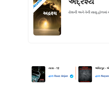
અદ્રશ્ય
Novels
રોશની અને તેની સાસુ હૉલમાં ચા
તરસ - 12
અંધેરપુર -
દ્વારા
Raaz Anjan
દ્વારા
Nayan