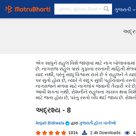
ગુજરાતી
અદ્રશ
એક સાધુને રાહુલ વિશે જાણવા માટે નાગ બોલાવવામાં આવ
છે. નાગરાજ રાહુલ પાસે ગુફાના રસ્તાની માહિતી મેળવવ
યાદ નથી, પરંતુ સાધુ વિશ્વાસ રાખે છે કે રાહુલને તે
પર સુતો હોય છે, ત્યારે તે સંદુક સુધી પહોંચવાનો 
નાગરાજને મળવા માટે નાગલોક જવાની તૈયારી કરે છે,
આવી શકતા નથી. રોશનીને રાહુલના ગાયબ થવા વિશે 
માટે જતા હોય છે, પરંતુ રસ્તો બંધ થઈ જાય છે. રોશન
અદ્રશ્ય - 8
Anjali Bidiwala
દ્વારા
ગુજરાતી હૉરર વાર્તાઓ
101k
2.4k
Downloads
4