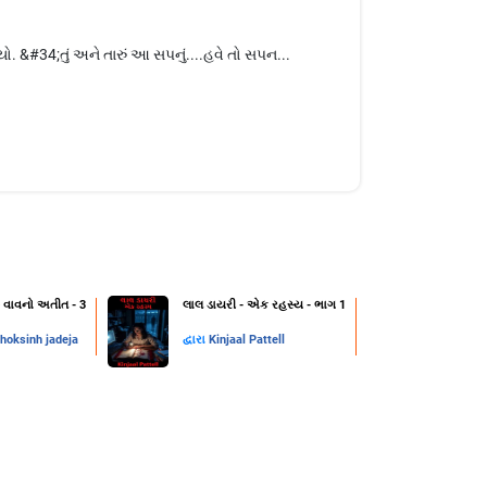
યો. &#34;તું અને તારું આ સપનું....હવે તો સપન...
 વાવનો અતીત - 3
લાલ ડાયરી - એક રહસ્ય - ભાગ 1
hoksinh jadeja
દ્વારા
Kinjaal Pattell