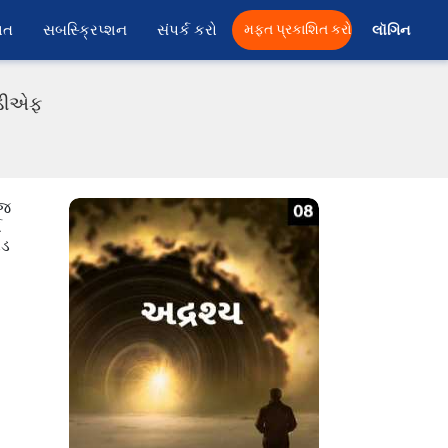
ાત
સબસ્ક્રિપ્શન
સંપર્ક કરો
મફત પ્રકાશિત કરો
લૉગિન 
પીડીએફ
 જ
ગ
ેડ