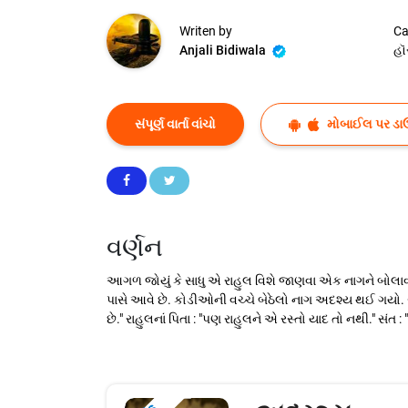
Writen by
Ca
Anjali Bidiwala
હૉ
સંપૂર્ણ વાર્તા વાંચો
મોબાઈલ પર ડા
વર્ણન
આગળ જોયું કે સાધુ એ રાહુલ વિશે જાણવા એક નાગને બોલાવ્યો 
પાસે આવે છે. કોડીઓની વચ્ચે બેઠેલો નાગ અદશ્ય થઈ ગયો. સાધ
છે." રાહુલનાં પિતા : "પણ રાહુલને એ રસ્તો યાદ તો નથી." સંત