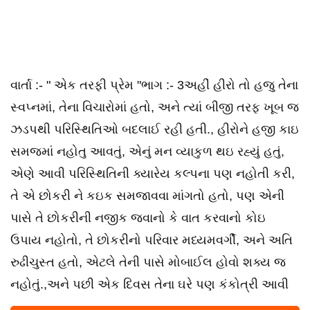
વાર્તા :- " એક તરફી પ્રેમ "ભાગ :- 3અહીં હીરો તો હજુ તેના
સ્વપ્નમાં, તેના વિચારોમાં હતો, અને ત્યાં બીજી તરફ ખૂબ જ
ઝડપથી પરિસ્થિતિઓ બદલાઈ રહી હતી., હીરોને હજી કાઇ
સમજમાં નહોતુ આવતું, એનું મન વ્યાકુળ થઇ રહ્યું હતું,
એણે આવી પરિસ્થિતિની ક્યારેય કલ્પના પણ નહોતી કરી,
તે એ છોકરી ને કઇક સમજાવવા માંગતો હતો, પણ એની
પાસે તે છોકરીની નજીક જવાનો કે વાત કરવાનો કોઇ
ઉપાય નહોતો, તે છોકરીનો પરિવાર મધ્યમવર્ગી, અને અતિ
રુઢીચુસ્ત હતો, એટલે તેની પાસે મોબાઈલ હોવો શક્ય જ
નહોતું.,અને પછી એક દિવસ તેના ઘરે પણ કંકોત્રી આવી