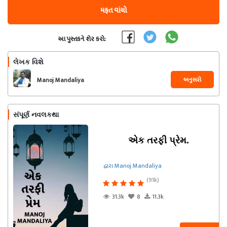
મફત વાંચો
આ પુસ્તકને શેર કરો:
લેખક વિશે
અનુસરો
Manoj Mandaliya
સંપૂર્ણ નવલકથા
એક તરફી પ્રેમ.
દ્વારા Manoj Mandaliya
(91k)
31.3k
8
11.3k