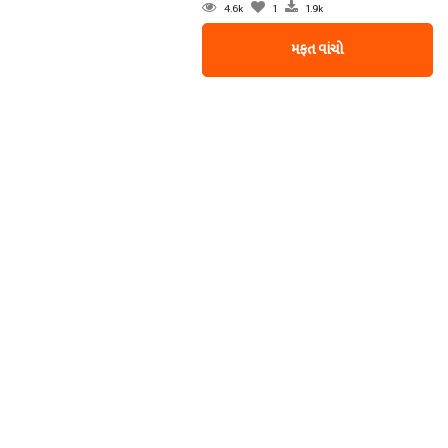
4.6k
1
1.9k
મફત વાંચો