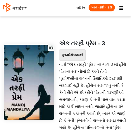
☰
લૉગિન
मराठी
મફત પ્રકાશિત કરો
એક તરફી પ્રેમ - 3
ગુજરાતી પ્રેમ કથાઓ
વાર્તા "એક તરફી પ્રેમ" ના ભાગ 3 માં હીરો
પોતાના સ્વપ્નોમાં છે અને તેની
પ્રेयસીના લગ્નની સ્થિતિઓ ઝડપથી
બદલાઈ રહી છે. હીરોને સમજાતું નથી કે
કેવી રીતે એ છોકરીને પોતાની લાગણીઓ
સમજાવવી, કારણ કે તેની પાસે વાત કરવા
માટે કોઈ સાધન નથી. જ્યારે હીરોના ઘરે
લગ્નની કંકોત્રી આવી છે, ત્યારે એ જાણે
છે કે તેની પ્રેયસીનો લગ્નનો સમય આવી
ગયો છે. હીરોના પરિવારજનો તેના પ્રેમ