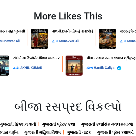
More Likes This
રવારના સહ પ્રવાસી
વાળની દુકાને વહેમનું વાવાઝોડું
4500નું પે
Munavvar Ali
દ્વારા
Munavvar Ali
દ્વારા
Munav
સંબંધો ના ડિપ્લોમેટ કિશન કાકા - 2
ગીતા - સવાલ તમારા જવાબ શ્રીકૃષ્ણ
દ્વારા
AKHIL KUMAR
દ્વારા
Hardik Galiya
બીજા રસપ્રદ વિકલ્પો
ગુજરાતી ફિક્શન વાર્તા
ગુજરાતી પ્રેરક કથા
ગુજરાતી ક્લાસિક નવલકથાઓ
રવાસ વર્ણન
ગુજરાતી મહિલા વિશેષ
ગુજરાતી નાટક
ગુજરાતી પ્રેમ કથાઓ