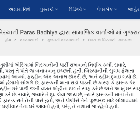
અમારા વિશે
પુસ્તકો 
વિડિઓ 
પેપરબેક 
જાહેર
રયાની Paras Badhiya દ્વારા સામાજિક વાર્તાઓ માં ગુજર
હોમ
નવલકથાઓ
ગુજરાતી નવલકથાઓ
દાવત-એ-બિરયાની - નવલકથા
માં એરિયામાં બિરયાનીની પાર્ટી રાખવાનો નિર્ણય કર્યો. સવારે,
 પરંતુ તે પોતે જ બનાવવાનું ઇચ્છતી હતી. બિરયાનીની સુગંધ ફેલાતા
ાવવામાં આવ્યો. ફરહીન એક અનાથ છોકરી છે, અને રહીમ દુબઇ ગયો છે.
હંગામો સાંભળે છે, ફારૂકની માતા રાડો પાડતી છે કારણ કે ફારૂક ઘેર
હીન ઘરે પાછી જતી વખતે લોહીના દાગને સાફ કરે છે અને આખું ઘર સા
કરે છે. સવારે, જ્યારે તે દૂધ લેવા જાય છે, ત્યારે ફારૂકની માતા તેના
કે ફારૂક રાતે તેની પાસે હતો, અને પોલીસે તેને પૂછપરછ માટે બોલાવવામાં
 ઘણીવાર તેના ઘરે આવતો હતો, પરંતુ તે નશામાં જ રહેતો હતો.