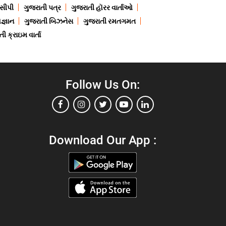
ેસીપી
ગુજરાતી પત્ર
ગુજરાતી હૉરર વાર્તાઓ
જ્ઞાન
ગુજરાતી બિઝનેસ
ગુજરાતી રમતગમત
ી ક્રાઇમ વાર્તા
Follow Us On:
Download Our App :