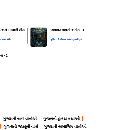
ન્ટ અને 1500ની શીખ
અવાવરુ વાવનો અતીત - 1
var Ali
દ્વારા
Ashoksinh jadeja
ના - 2
ગુજરાતી બાળ વાર્તાઓ
ગુજરાતી હાસ્ય કથાઓ
ગુજરાતી જાસૂસી વાર્તા
ગુજરાતી સામાજિક વાર્તાઓ