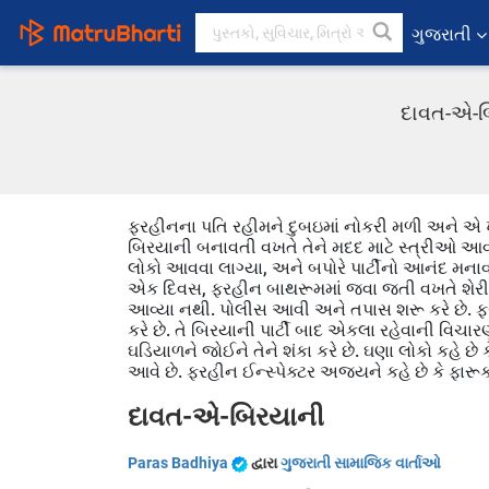
ગુજરાતી
દાવત-એ-બિ
ફરહીનના પતિ રહીમને દુબઇમાં નોકરી મળી અને એ ખુશી
બિરયાની બનાવતી વખતે તેને મદદ માટે સ્ત્રીઓ આવી,
લોકો આવવા લાગ્યા, અને બપોરે પાર્ટીનો આનંદ મન
એક દિવસ, ફરહીન બાથરૂમમાં જવા જતી વખતે શેરીમાં 
આવ્યા નથી. પોલીસ આવી અને તપાસ શરૂ કરે છે. ફર
કરે છે. તે બિરયાની પાર્ટી બાદ એકલા રહેવાની વિચારણા 
ઘડિયાળને જોઈને તેને શંકા કરે છે. ઘણા લોકો કહે છે 
આવે છે. ફરહીન ઈન્સ્પેક્ટર અજયને કહે છે કે ફારૂક
દાવત-એ-બિરયાની
Paras Badhiya
દ્વારા
ગુજરાતી સામાજિક વાર્તાઓ