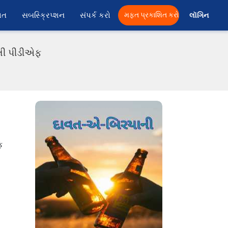
ાત
સબસ્ક્રિપ્શન
સંપર્ક કરો
મફત પ્રકાશિત કરો
લૉગિન 
ાતી પીડીએફ
ફ