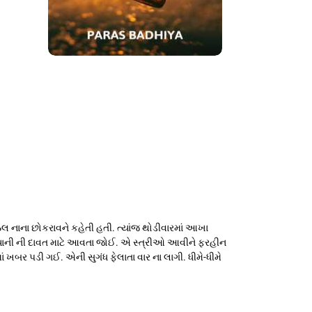
ઠેલ નાના છોકરાવને કહેતી હતી. ત્યાંજ થોડીવારમાં આખા
િરયાની ની દાવત માટે આવતા જોઈ. એ સ્ત્રીઓ આવીને ફરહીન
 ખબર પડી ગઈ. એની સુગંધ ફેલાતા વાર ના લાગી. ધીમે-ધીમે