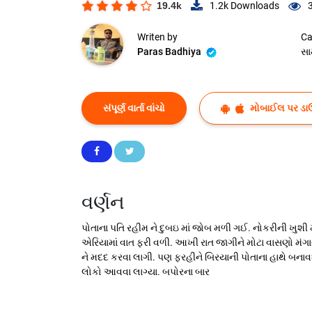
19.4k
1.2k
Downloads
Writen by
Ca
Paras Badhiya
સા
સંપૂર્ણ વાર્તા વાંચો
મોબાઈલ પર ડા
વર્ણન
પોતાના પતિ રહીમ ને દુબઇ માં જોબ મળી ગઈ. નોકરીની ખુશી મ
એરિયામાં વાત ફરી વળી. આખી રાત જાગીને મોટા વાસણો મંગ
ને મદદ કરવા લાગી. પણ ફરહીને બિરયાની પોતાના હાથે બનાવશ
લોકો આવવા લાગ્યા. બપોરના બાર