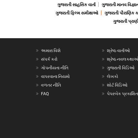
ગુજરાતી સાહસિક વાર્તા
ગુજરાતી માનવ વિજ્ઞા
ગુજરાતી ફિલ્મ સમીક્ષાઓ
ગુજરાતી પૌરાણિક
ગુજરાતી પ્ર
અમારા વિશે
શ્રેષ્ઠ વાર્તાઓ
સંપર્ક કરો
શ્રેષ્ઠ નવલકથા
ગોપનીયતા નીતિ
ગુજરાતી વિડિઓ
વાપરવાના નિયમો
લેખકો
વળતર નીતિ
શોર્ટ વિડિઓ
FAQ
પેપરબેક પ્રકાશિત