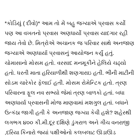
*કોડિયું ( દીવો)* આમ તો મેં બહુ જગ્યાએ પ્રવાસ કર્યો
પણ આ વખતનો પ્રવાસ અણધાર્યો પ્રવાસ યાદગાર રહી
જાય તેવો છે. મિત્રોએ અચાનક જ પરિવાર સાથે અનજાણ
જગ્યાએ અણધાર્યા પ્રવાસનું આયોજન કર્યું હતું.
ચોમાસાનો મોસમ હતો. વરસાદ મનમૂકીને હેલિયે ચઢ્યો
હતો. ધરતી માતા હરિયાળીથી શણગારાઇ હતી. ભીની માટીની
સોડમ ચારેકોર ફેલાઈ હતી. મોસમ રોમેન્ટિક હતો. ત્રણ
પરિવારના ફૂલ નવ સભ્યો જેમાં ત્રણ બાળકો હતાં. બધા
અણધાર્યા પ્રવાસની મોજ માણવામાં મશગુલ હતાં. બધાને
ઉત્કંઠા જાગી હતી કે અનજાણ જગ્યા કેવી હશે? શહેરથી
લગભગ ૪૦૦ કી.મી.દૂર દક્ષિણે ડુંગરાળ અને ગીચ વનરાજી
,દરિયા કિનારો જ્યાં પક્ષીઓનો કલબલાટ ઊડાઊડ