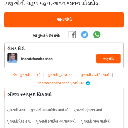
,પશુઓની ચહલ પહલ,આવન જાવન ,દોડાદોડ,
મફત વાંચો
આ પુસ્તકને શેર કરો:
લેખક વિશે
અનુસરો
bharatchandra shah
શ્રેષ્ઠ ગુજરાતી વાર્તાઓ
|
ગુજરાતી પુસ્તકો PDF
|
ગુજરાતી સાહસિક વાર્તા
|
bharatchandra shah પુસ્તકો PDF
બીજા રસપ્રદ વિકલ્પો
ગુજરાતી વાર્તા
ગુજરાતી આધ્યાત્મિક વાર્તાઓ
ગુજરાતી ફિક્શન વાર્તા
ગુજરાતી પ્રેરક કથા
ગુજરાતી ક્લાસિક નવલકથાઓ
ગુજરાતી બાળ વાર્તાઓ