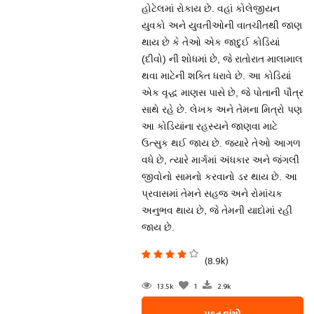
હોટેલમાં રોકાય છે. વહાં કોલેજીયન
યુવકો અને યુવતીઓની વાતચીતથી જાણ
થાય છે કે તેઓ એક જાદુઈ કોડિયાં
(દીવો) ની શોધમાં છે, જે રાતોરાત માલામાલ
થવા માટેની શક્તિ ધરાવે છે. આ કોડિયાં
એક વૃદ્ધ માણસ પાસે છે, જે પોતાની પૌત્ર
સાથે રહે છે. લેખક અને તેમના મિત્રો પણ
આ કોડિયાંના રહસ્યને જાણવા માટે
ઉત્સુક થઈ જાય છે. જ્યારે તેઓ આગળ
વધે છે, ત્યારે માર્ગમાં અંધકાર અને જંગલી
જીવોનો સામનો કરવાનો ડર થાય છે. આ
પ્રવાસમાં તેમને સહજ અને રોમાંચક
અનુભવ થાય છે, જે તેમની યાદોમાં રહી
જાય છે.
(8.9k)
13.5k
1
2.9k