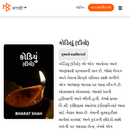
☰
લૉગિન
मराठी
મફત પ્રકાશિત કરો
કોડિયું (દીવો)
ગુજરાતી સાહસિક વાર્તા
કોડિયું (દીવો) એ એક અનોખા અને
અણધાર્યા પ્રવાસની વાત છે, જેમાં લેખક
અને તેમના મિત્રો પરિવાર સાથે મળીને
એક અજાણ જગ્યા પર જવા નીકળે છે.
ચોમાસાના મોસમમાં, જ્યારે ધરતી
હરિયાળી અને ભીની હતી, તેઓ ૪૦૦
કિ.મી. દક્ષિણમાં આવેલા દરિયાકિનારે જવા
માટે તૈયાર થાય છે. તેમની મુસાફરીમાં
માર્ગમાં વરસાદ અને કુદરતી સૌંદર્ય સાથે
પલંગી પર આરામ લેતા, તેઓ એક