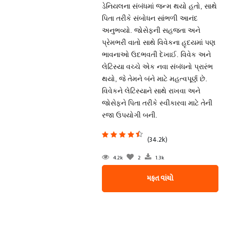
ડેનિયલના સંબંધમાં જન્મ થયો હતો, સાથે
પિતા તરીકે સંબોધન સાંભળી આનંદ
અનુભવ્યો. જોસેફની સહજતા અને
પ્રેમભરી વાતો સાથે વિવેકના હૃદયમાં પણ
ભાવનાઓ ઉદભવતી દેખાઈ. વિવેક અને
લેટિસ્યા વચ્ચે એક નવા સંબંધનો પ્રારંભ
થયો, જે તેમને બંને માટે મહત્વપૂર્ણ છે.
વિવેકને લેટિસ્યાને સાથે રાખવા અને
જોસેફને પિતા તરીકે સ્વીકારવા માટે તેની
રજા ઉપયોગી બની.
(34.2k)
4.2k
2
1.3k
મફત વાંચો