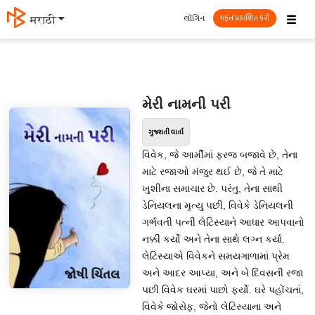
☰
લૉગિન
मराठी
મફત પ્રકાશિત કરો
મેરી નામની પરી
ગુજરાતી વાર્તા
વિવેક, જે આર્મીમાં ફરજ બજાવે છે, તેના
માટે રજાઓ મંજુર થઈ છે, જે તે માટે
ખુશીના સમાચાર છે. પરંતુ, તેના સાથી
ડેનિયલના મૃત્યુ પછી, વિવેકે ડેનિયલની
ગર્ભવતી પત્ની લેટિસ્યાને આધાર આપવાનો
નક્કી કર્યો અને તેના સાથે લગ્ન કર્યા.
લેટિસ્યાએ વિવેકને સમયગાળામાં પ્રેમ
અને આદર આપ્યા, અને બે દિવસની રજા
પછી વિવેક ઘરમાં પાછો ફર્યો. ઘરે પહોંચતાં,
વિવેકે જોસેફ, જેનો લેટિસ્યાના અને