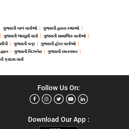
ગુજરાતી બાળ વાર્તાઓ
ગુજરાતી હાસ્ય કથાઓ
ગુજરાતી જાસૂસી વાર્તા
ગુજરાતી સામાજિક વાર્તાઓ
ેસીપી
ગુજરાતી પત્ર
ગુજરાતી હૉરર વાર્તાઓ
જ્ઞાન
ગુજરાતી બિઝનેસ
ગુજરાતી રમતગમત
ી ક્રાઇમ વાર્તા
Follow Us On:
Download Our App :