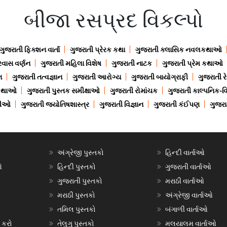
બીજા રસપ્રદ વિકલ્પો
ગુજરાતી ફિક્શન વાર્તા
ગુજરાતી પ્રેરક કથા
ગુજરાતી ક્લાસિક નવલકથાઓ
રવાસ વર્ણન
ગુજરાતી મહિલા વિશેષ
ગુજરાતી નાટક
ગુજરાતી પ્રેમ કથાઓ
ન
ગુજરાતી તત્વજ્ઞાન
ગુજરાતી આરોગ્ય
ગુજરાતી બાયોગ્રાફી
ગુજરાતી ર
 કથાઓ
ગુજરાતી પુસ્તક સમીક્ષાઓ
ગુજરાતી રોમાંચક
ગુજરાતી કાલ્પનિક-વિ
ાણીઓ
ગુજરાતી જ્યોતિષશાસ્ત્ર
ગુજરાતી વિજ્ઞાન
ગુજરાતી કંઈપણ
ગુજરાત
અંગ્રેજી પુસ્તકો
હિન્દી વાર્તાઓ
ઓ
હિન્દી પુસ્તકો
ગુજરાતી વાર્તાઓ
ગુજરાતી પુસ્તકો
મરાઠી વાર્તાઓ
મરાઠી પુસ્તકો
અંગ્રેજી વાર્તાઓ
તમિલ પુસ્તકો
બંગાળી વાર્તાઓ
 કરો
તેલુગુ પુસ્તકો
મલયાલમ વાર્તાઓ