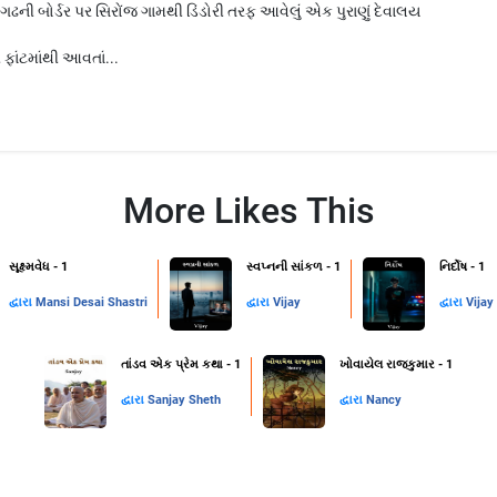
ગઢની બોર્ડર પર સિરોંજ ગામથી ડિંડોરી તરફ આવેલું એક પુરાણું દેવાલય
ાંટમાંથી આવતાં...
More Likes This
સૂક્ષ્મવેધ - 1
સ્વપ્નની સાંકળ - 1
નિર્દોષ - 1
દ્વારા
Mansi Desai Shastri
દ્વારા
Vijay
દ્વારા
Vijay
તાંડવ એક પ્રેમ કથા - 1
ખોવાયેલ રાજકુમાર - 1
દ્વારા
Sanjay Sheth
દ્વારા
Nancy