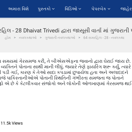
અમારા વિશે
પુસ્તકો 
વિડિઓ 
પેપરબેક 
જાહેર
િલ - 28 Dhaivat Trivedi દ્વારા જાસૂસી વાર્તા માં ગુજરાત
હોમ
નવલકથાઓ
ગુજરાતી નવલકથાઓ
64 સમરહિલ - 28 - નવલકથા
સના સમયમાં ગેરસમજ કરી, તે બીએસએફના જવાનો દ્વારા ઘેરાઈ જાય છે.
િને પોતાના સાથી માની લીધું. જ્યારે તેણે ફાયરિંગ શરૂ કર્યું, ત્યાર
ી ગઈ, કારણ કે તેઓ સાદા કપડામાં છુપાયેલા હતા અને અલાદાદને
વાજે પાકિસ્તાનીઓએ પોતાની સ્થિતિની ગંભીરતા સમજતા જ પોતાને
મુદ્દો એ છે કે કેટલીકવાર સંજોગો અને લોકોની ઓળખાણમાં ગેરસમજ થઈ
11.5k
Views