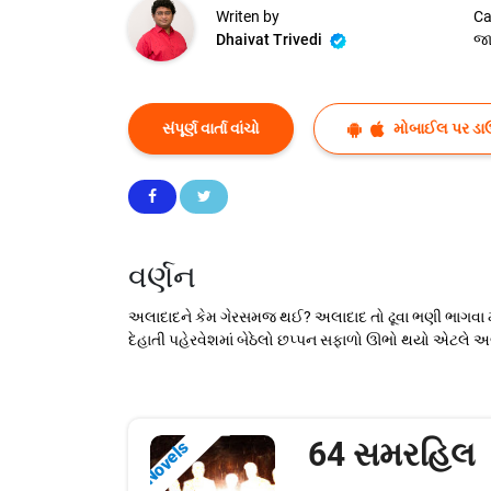
Writen by
Ca
Dhaivat Trivedi
જા
સંપૂર્ણ વાર્તા વાંચો
મોબાઈલ પર ડા
વર્ણન
અલાદાદને કેમ ગેરસમજ થઈ? અલાદાદ તો ઢૂવા ભણી ભાગવા મ
દેહાતી પહેરવેશમાં બેઠેલો છપ્પન સફાળો ઊભો થયો એટલે અલા
64 સમરહિલ
Novels