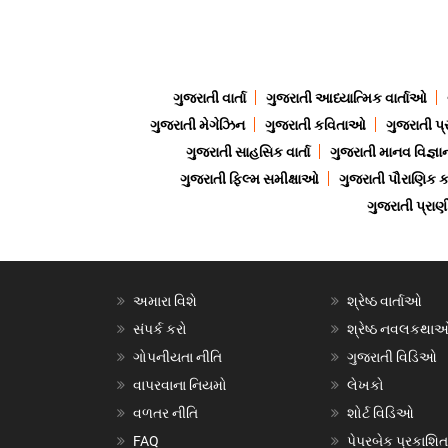
ગુજરાતી વાર્તા
ગુજરાતી આધ્યાત્મિક વાર્તાઓ
ગુજરાતી મેગેઝિન
ગુજરાતી કવિતાઓ
ગુજરાતી પ્
ગુજરાતી સાહસિક વાર્તા
ગુજરાતી માનવ વિજ્ઞા
ગુજરાતી ફિલ્મ સમીક્ષાઓ
ગુજરાતી પૌરાણિક
ગુજરાતી પ્ર
અમારા વિશે
શ્રેષ્ઠ વાર્તાઓ
સંપર્ક કરો
શ્રેષ્ઠ નવલકથા
ગોપનીયતા નીતિ
ગુજરાતી વિડિઓ
વાપરવાના નિયમો
લેખકો
વળતર નીતિ
શોર્ટ વિડિઓ
FAQ
પેપરબેક પ્રકાશિત