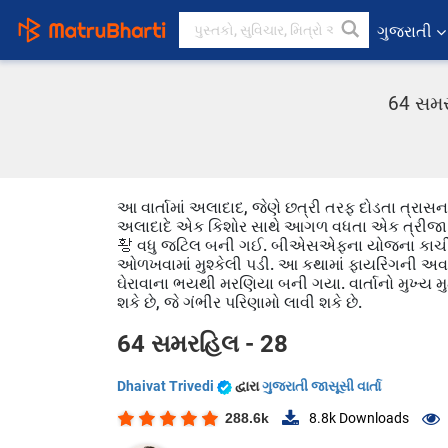
ગુજરાતી
64 સમરહ
આ વાર્તામાં અલાદાદ, જેણે છત્રી તરફ દોડતા ત્રા
અલાદાદે એક કિશોર સાથે આગળ વધતા એક ત્રીજા વ્યક્ત
황 વધુ જટિલ બની ગઈ. બીએસએફના યોજના કાચી પડ
ઓળખવામાં મુશ્કેલી પડી. આ કથામાં ફાયરિંગની અ
ઘેરાવાના ભયથી મરણિયા બની ગયા. વાર્તાનો મુખ્ય 
શકે છે, જે ગંભીર પરિણામો લાવી શકે છે.
64 સમરહિલ - 28
Dhaivat Trivedi
દ્વારા
ગુજરાતી જાસૂસી વાર્તા
288.6k
8.8k
Downloads