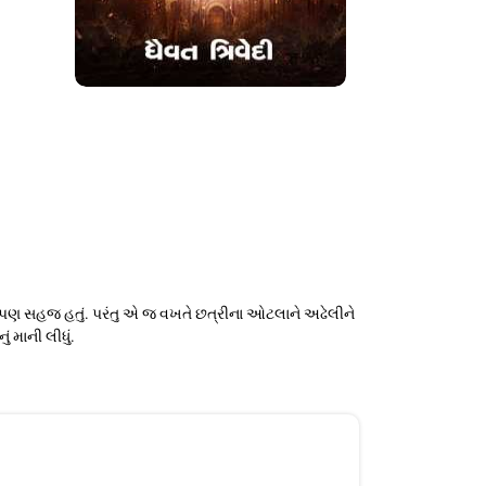
 પણ સહજ હતું. પરંતુ એ જ વખતે છત્રીના ઓટલાને અઢેલીને
 માની લીધું.