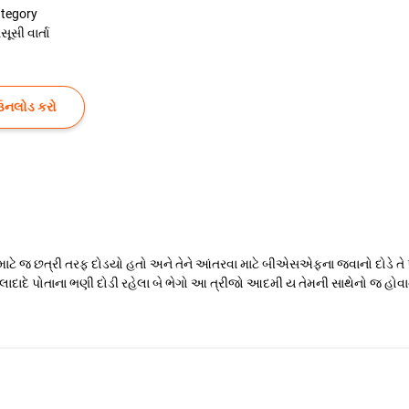
tegory
સૂસી વાર્તા
ઉનલોડ કરો
ાટે જ છત્રી તરફ દોડયો હતો અને તેને આંતરવા માટે બીએસએફના જવાનો દોડે તે
દાદે પોતાના ભણી દોડી રહેલા બે ભેગો આ ત્રીજો આદમી ય તેમની સાથેનો જ હોવાનું