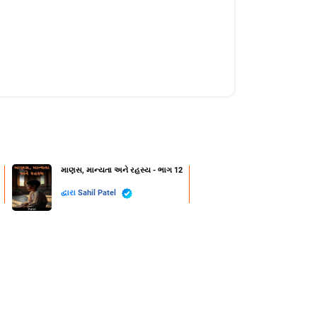
માણસ, માન્યતા અને રહસ્ય - ભાગ 12
દ્વારા
Sahil Patel