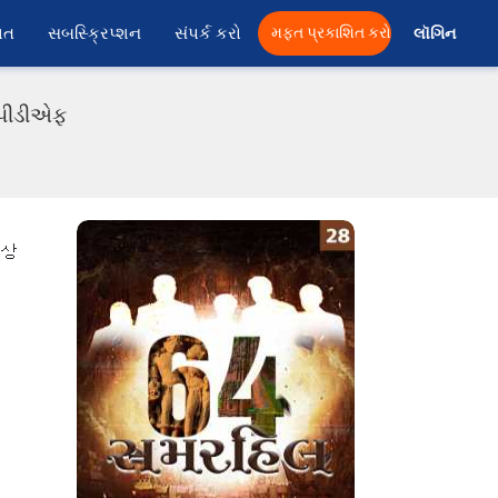
ાત
સબસ્ક્રિપ્શન
સંપર્ક કરો
મફત પ્રકાશિત કરો
લૉગિન 
ી પીડીએફ
ે 상