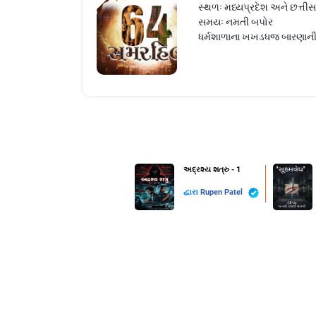
સ્થળઃ મધ્યપ્રદેશ અને છત્તીસ
સમયઃ નમતી બપોર
ધર્મશાળાના ખખડધજ બારણાની ફ
અદ્રશ્ય શત્રુ - 1
દ્વારા
Rupen Patel