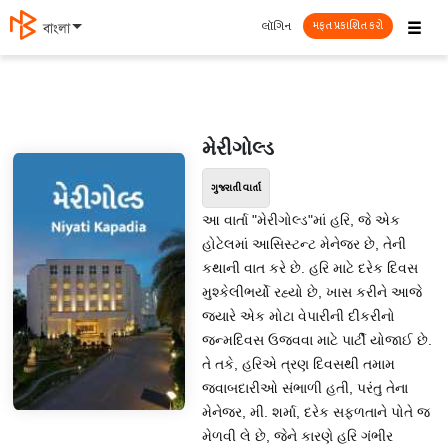
☰
લૉગિન
বাংলা
મફત પ્રકાશિત કરો
મેરીગોલ્ડ
ગુજરાતી વાર્તા
આ વાર્તા "મેરીગોલ્ડ"માં હરિ, જે એક
હોટેલમાં આસિસ્ટન્ટ મેનેજર છે, તેની
કથાની વાત કરે છે. હરિ માટે દરેક દિવસ
મુશ્કેલીભર્યો રહ્યો છે, ખાસ કરીને આજે
જ્યારે એક મોટા વેપારીની દીકરીનો
જન્મદિવસ ઉજવવા માટે પાર્ટી યોજાઈ છે.
તે તકે, હરિએ ત્રણ દિવસથી તમામ
જવાબદારીઓ સંભાળી હતી, પરંતુ તેના
મેનેજર, મી. શર્મા, દરેક સફળતાને પોતે જ
મેળવી લે છે, જેને કારણે હરિ ગંભીર