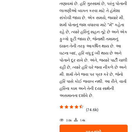
તણાવમાં છે. હરિ ગુસ્સામાં છે, પરંતુ પોતાની
લાગણીઓ વ્યક્ત કરવા માટે તે હંમેશા
સંકોચી જાય છે. એક સમયે, જ્યારે મી.
શર્મા પોતાનું જશ વધારવા માટે "મેં" કહેતા
રહે છે, ત્યારે હરિનું સહન તૂટે છે અને એક
ફુગ્ગો ફૂટી જાય છે, જેનાથી તમામનું
ધ્યાન તેની તરફ આકર્ષિત થાય છે. આ
ઘટના બાદ, હરિ વધુ દુઃખી થાય છે અને
પોતાને દૂર રાખે છે. અંતે, જ્યારે પાર્ટી ચાલી
રહી છે, ત્યારે હરિ ઘરે જવા નીકળે છે અને
મી. શર્મા તેને જવા પર પ્રશ્ન કરે છે, જેનો
હરિ પાસે કોઈ જવાબ નથી. આ રીતે, વાર્તા
હરિના કામ અને તેની દયા સાથેની
અસમાનતા દર્શાવે છે.
(74.6k)
3.6k
1.4k