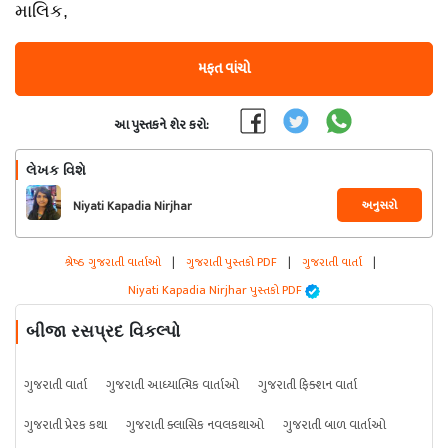
માલિક,
મફત વાંચો
આ પુસ્તકને શેર કરો:
લેખક વિશે
અનુસરો
Niyati Kapadia Nirjhar
શ્રેષ્ઠ ગુજરાતી વાર્તાઓ
|
ગુજરાતી પુસ્તકો PDF
|
ગુજરાતી વાર્તા
|
Niyati Kapadia Nirjhar પુસ્તકો PDF
બીજા રસપ્રદ વિકલ્પો
ગુજરાતી વાર્તા
ગુજરાતી આધ્યાત્મિક વાર્તાઓ
ગુજરાતી ફિક્શન વાર્તા
ગુજરાતી પ્રેરક કથા
ગુજરાતી ક્લાસિક નવલકથાઓ
ગુજરાતી બાળ વાર્તાઓ