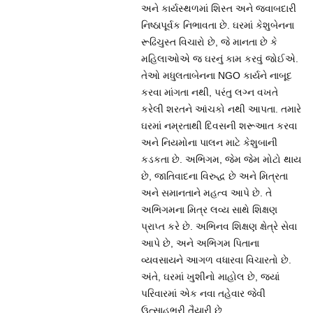
અને કાર્યસ્થળમાં શિસ્ત અને જવાબદારી
નિષ્ઠાપૂર્વક નિભાવતા છે. ઘરમાં કેશુબેનના
રૂઢિચુસ્ત વિચારો છે, જે માનતા છે કે
મહિલાઓએ જ ઘરનું કામ કરવું જોઈએ.
તેઓ મધુલતાબેનના NGO કાર્યને નાબૂદ
કરવા માંગતા નથી, પરંતુ લગ્ન વખતે
કરેલી શરતને આંચકો નથી આપતા. તમારે
ઘરમાં નમ્રતાથી દિવસની શરૂઆત કરવા
અને નિયમોના પાલન માટે કેશુબાની
કડકતા છે. અભિગમ, જેમ જેમ મોટો થાય
છે, જાતિવાદના વિરુદ્ધ છે અને મિત્રતા
અને સમાનતાને મહત્વ આપે છે. તે
અભિગમના મિત્ર લવ્ય સાથે શિક્ષણ
પ્રાપ્ત કરે છે. અભિનવ શિક્ષણ ક્ષેત્રે સેવા
આપે છે, અને અભિગમ પિતાના
વ્યવસાયને આગળ વધારવા વિચારતો છે.
અંતે, ઘરમાં ખુશીનો માહોલ છે, જ્યાં
પરિવારમાં એક નવા તહેવાર જેવી
ઉત્સાહભરી તૈયારી છે.