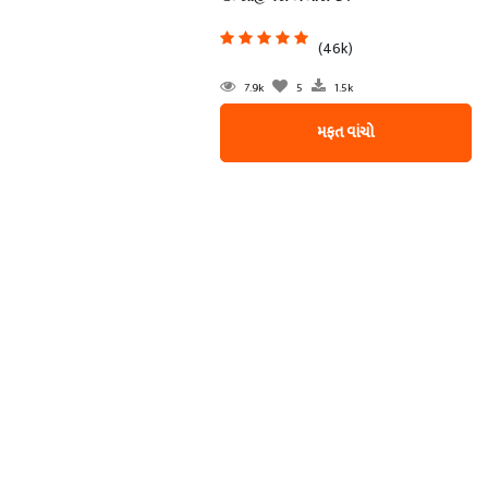
(46k)
7.9k
5
1.5k
મફત વાંચો