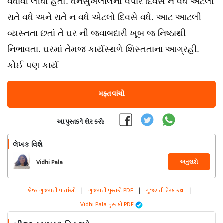
વધાવી લીધો હતો. ધનસુખલાલનો વેપાર દિવસે ન વધે એટલો
રાતે વધે અને રાતે ન વધે એટલો દિવસે વધે. આટ આટલી
વ્યસ્તતા છતાં તે ઘર ની જવાબદારી ખૂબ જ નિષ્ઠાથી
નિભાવતા. ઘરમાં તેમજ કાર્યસ્થળે શિસ્તતાના આગ્રહી.
કોઈ પણ કાર્ય
મફત વાંચો
આ પુસ્તકને શેર કરો:
લેખક વિશે
અનુસરો
Vidhi Pala
શ્રેષ્ઠ ગુજરાતી વાર્તાઓ
|
ગુજરાતી પુસ્તકો PDF
|
ગુજરાતી પ્રેરક કથા
|
Vidhi Pala પુસ્તકો PDF