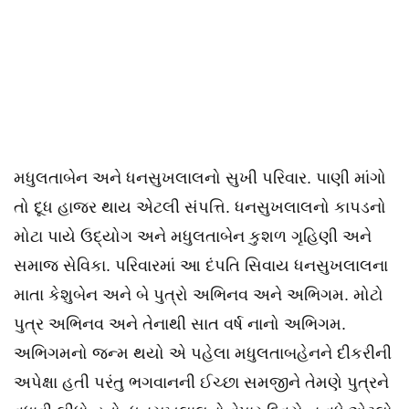
મધુલતાબેન અને ધનસુખલાલનો સુખી પરિવાર. પાણી માંગો
તો દૂધ હાજર થાય એટલી સંપત્તિ. ધનસુખલાલનો કાપડનો
મોટા પાયે ઉદ્યોગ અને મધુલતાબેન કુશળ ગૃહિણી અને
સમાજ સેવિકા. પરિવારમાં આ દંપતિ સિવાય ધનસુખલાલના
માતા કેશુબેન અને બે પુત્રો અભિનવ અને અભિગમ. મોટો
પુત્ર અભિનવ અને તેનાથી સાત વર્ષ નાનો અભિગમ.
અભિગમનો જન્મ થયો એ પહેલા મધુલતાબહેનને દીકરીની
અપેક્ષા હતી પરંતુ ભગવાનની ઈચ્છા સમજીને તેમણે પુત્રને