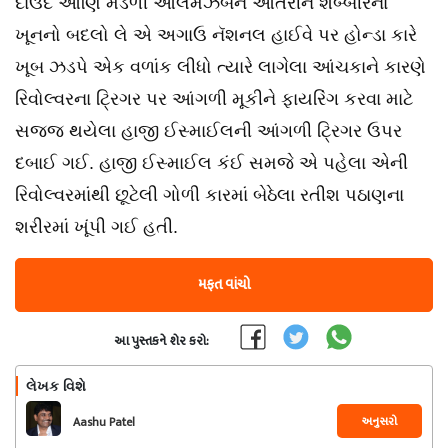
દાઉદ આણિ મંડળી આલમઝેબને આંતરીને શબ્બીરના
ખૂનનો બદલો લે એ અગાઉ નૅશનલ હાઈવે પર હોન્ડા કારે
ખૂબ ઝડપે એક વળાંક લીધો ત્યારે લાગેલા આંચકાને કારણે
રિવોલ્વરના ટ્રિગર પર આંગળી મૂકીને ફાયરિંગ કરવા માટે
સજ્જ થયેલા હાજી ઈસ્માઈલની આંગળી ટ્રિગર ઉપર
દબાઈ ગઈ. હાજી ઈસ્માઈલ કંઈ સમજે એ પહેલા એની
રિવોલ્વરમાંથી છૂટેલી ગોળી કારમાં બેઠેલા રતીશ પઠાણના
શરીરમાં ખૂંપી ગઈ હતી.
મફત વાંચો
આ પુસ્તકને શેર કરો:
લેખક વિશે
અનુસરો
Aashu Patel