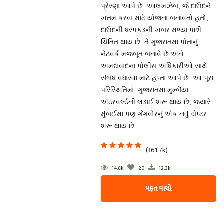
પ્રેરણા આપે છે. આલમઝેબ, જે દાઉદને
ખતમ કરવા માટે યોજના બનાવતો હતો,
દાઉદની ધરપકડની ખબર મળ્યા પછી
ચિંતિત થાય છે. તે ગુજરાતમાં પોતાનું
નેટવર્ક મજબૂત બનાવે છે અને
અમદાવાદના પોલીસ અધિકારીઓ સાથે
સંબંધ વધારવા માટે હપ્તા આપે છે. આ પૂરા
પરિસ્થિતિમાં, ગુજરાતમાં મુમ્બૈયા
અંડરવર્લ્ડની લડાઈ શરૂ થાય છે, જ્યારે
મુંબઈમાં પણ ગેંગવોરનું એક નવું ચેપ્ટર
શરૂ થાય છે.
(361.7k)
14.8k
20
12.3k
મફત વાંચો