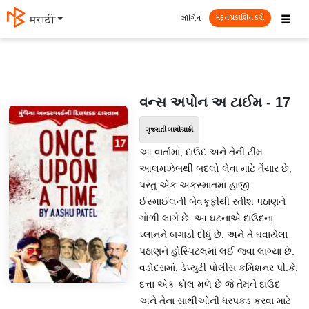
☰
લૉગિન
मराठी
મફત પ્રકાશિત કરો
વન્સ અપોન અ ટાઈમ - 17
ગુજરાતી બાયોગ્રાફી
આ વાર્તામાં, દાઉદ અને તેની ટીમ
આલમઝેબથી બદલો લેવા માટે તૈયાર છે,
પરંતુ એક અકસ્માતમાં હાજી
ઈસ્માઈલની બેવકૂફીથી રતીશ પઠાણને
ગોળી લાગે છે. આ ઘટનાએ દાઉદના
પ્લાનને બગાડી દીધું છે, અને તે ઘવાયેલા
પઠાણને હોસ્પિટલમાં લઈ જવા લાગ્યા છે.
વડોદરામાં, ડેપ્યુટી પોલીસ કમિશનર પી.કે.
દત્તા એક કોલ મળે છે જે તેમને દાઉદ
અને તેના સાથીઓની ધરપકડ કરવા માટે