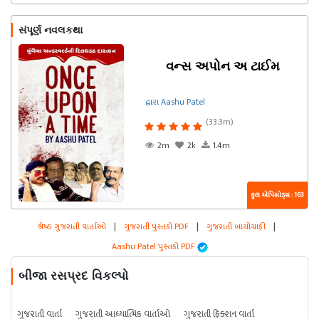
સંપૂર્ણ નવલકથા
વન્સ અપોન અ ટાઈમ
દ્વારા Aashu Patel
(33.3m)
2m
2k
1.4m
કુલ એપિસોડ્સ : 163
શ્રેષ્ઠ ગુજરાતી વાર્તાઓ
|
ગુજરાતી પુસ્તકો PDF
|
ગુજરાતી બાયોગ્રાફી
|
Aashu Patel પુસ્તકો PDF
બીજા રસપ્રદ વિકલ્પો
ગુજરાતી વાર્તા
ગુજરાતી આધ્યાત્મિક વાર્તાઓ
ગુજરાતી ફિક્શન વાર્તા