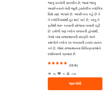
જાગુ વચ્ચેની વાતચીત છે, જ્યાં જાગુ
અવન્તિકાને તેની જૂની ટ્રાવેલીંગ બ્લોગિંગ
વિશે યાદ અપાવે છે. અવન્તિકા કહે છે કે
તે બ્લોગિંગમાંથી દૂર થઈ ગઈ છે, પરંતુ તે
ફરીથી શરૂ કરવાની યોજના બનાવી રહી
છે. ઇમેલી પણ બ્લોગ ચલાવતી હોવાથી,
તેઓ બધા રાજસ્થાનની સંસ્કૃતિ અને
સ્થળોને બ્લોગ પર લખવાની ઇચ્છા વ્યક્ત
કરે છે, જેમાં રાજસ્થાનના વિચિત્રતાઓને
દર્શાવવાનો પ્રયાસ છે.
(58.1k)
5k
11
2.3k
મફત વાંચો