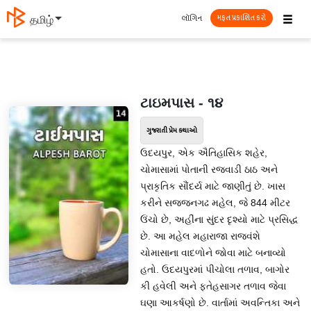
☰
લૉગિન
தமிழ்
મફત પ્રકાશિત કરો
ટાઇમપાસ - ૧૪
ગુજરાતી પ્રેમ કથાઓ
ઉદયપુર, એક ઐતિહાસિક શહેર,
ચોમાસામાં પોતાની રજવાડી ઠાઠ અને
પ્રાકૃતિક સૌંદર્ય માટે જાણીતું છે. ખાસ
કરીને સજ્જનગઢ મહેલ, જે 844 મીટર
ઉંચો છે, અહીંના સુંદર દૃશ્યો માટે પ્રસિદ્ધ
છે. આ મહેલ મહારાજા રાજવંશે
ચોમાસાના વાદળોને જોવા માટે બનાવ્યો
હતો. ઉદયપુરમાં પીચોલા તળાવ, બાગોર
કી હવેલી અને ફતેહસાગર તળાવ જેવા
ઘણા આકર્ષણો છે. વાર્તામાં અવન્તિકા અને