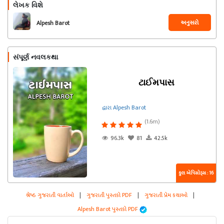
લેખક વિશે
અનુસરો
Alpesh Barot
સંપૂર્ણ નવલકથા
ટાઈમપાસ
દ્વારા Alpesh Barot
(1.6m)
96.3k
81
42.5k
કુલ એપિસોડ્સ : 16
શ્રેષ્ઠ ગુજરાતી વાર્તાઓ
|
ગુજરાતી પુસ્તકો PDF
|
ગુજરાતી પ્રેમ કથાઓ
|
Alpesh Barot પુસ્તકો PDF