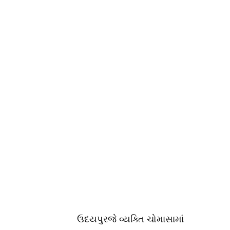
ઉદયપુરજે વ્યક્તિ ચોમાસામાં