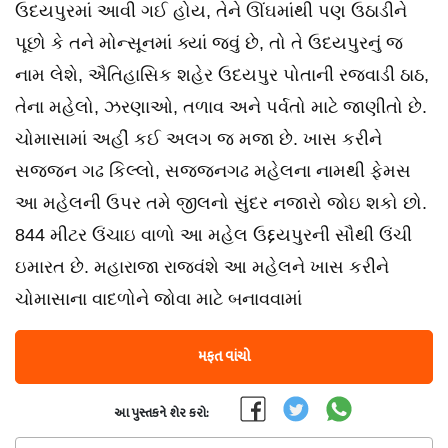
ઉદયપુરમાં આવી ગઈ હોય, તેને ઊંઘમાંથી પણ ઉઠાડીને
પૂછો કે તને મોન્સૂનમાં ક્યાં જવું છે, તો તે ઉદયપુરનું જ
નામ લેશે, ઐતિહાસિક શહેર ઉદયપુર પોતાની રજવાડી ઠાઠ,
તેના મહેલો, ઝરણાઓ, તળાવ અને પર્વતો માટે જાણીતો છે.
ચોમાસામાં અહીં કઈ અલગ જ મજા છે. ખાસ કરીને
સજ્જન ગઢ કિલ્લો, સજ્જનગઢ મહેલના નામથી ફેમસ
આ મહેલની ઉપર તમે જીલનો સુંદર નજારો જોઇ શકો છો.
844 મીટર ઉંચાઇ વાળો આ મહેલ ઉદ્દયપુરની સૌથી ઉંચી
ઇમારત છે. મહારાજા રાજવંશે આ મહેલને ખાસ કરીને
ચોમાસાના વાદળોને જોવા માટે બનાવવામાં
મફત વાંચો
આ પુસ્તકને શેર કરો: